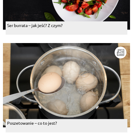
Ser burrata – jak jeść? Z czym?
Poszetowanie – co to jest?