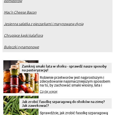
pomidorów
Mac'n Cheese Bacon
Jesienna sałatka z pieczarkami i marynowaną dynią
Chrupiące kąski kalafiora
Bułeczki cynamonowe
Zamknij smaki lata w słoiku - sprawdź nasze sposoby
na pasteryzację!
Robienie przetworów jest najprostszym i
zdecydowanie najsmaczniejszym sposobem
na to, by zachować smaki wiosny, lata i
jesieni na dłużej. Można robić setki zdjęć
Czytaj więcej
krajobrazów, by cieszyć nimi oko w sezonie
zimowym, ale to smaczny posiłek pozwoli w
pełni poczuć atmosferę cieplejszych
Jak zrobić fasolkę szparagową do słoików na zimę?
miesięcy. Przygotowanie słoików ze
Jak zawekować?
smakowitą zawartością musi obejmować
patenty, które pozwolą zachować świeżość
Sprawdźcie, jak zrobić fasolkę szparagową