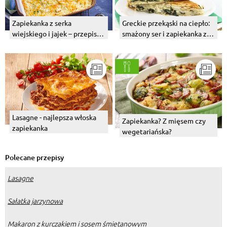
Zapiekanka z serka
Greckie przekąski na ciepło:
wiejskiego i jajek – przepis z
smażony ser i zapiekanka z
warzywami
fetą, szpinakiem i ciastem
filo
Lasagne - najlepsza włoska
Zapiekanka? Z mięsem czy
zapiekanka
wegetariańska?
Polecane przepisy
Lasagne
Sałatka jarzynowa
Makaron z kurczakiem i sosem śmietanowym