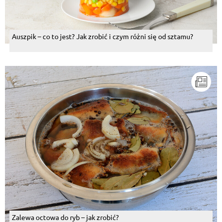
Auszpik – co to jest? Jak zrobić i czym różni się od sztamu?
Zalewa octowa do ryb – jak zrobić?