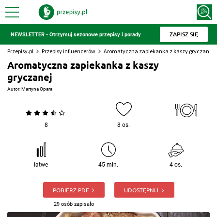
ZAPISZ SIĘ
NEWSLETTER - Otrzymuj sezonowe przepisy i porady
Przepisy.pl
Przepisy influencerów
Aromatyczna zapiekanka z kaszy gryczanej
Aromatyczna zapiekanka z kaszy
gryczanej
Autor:
Martyna Opara
8
8 os.
łatwe
45 min.
4 os.
POBIERZ PDF
UDOSTĘPNIJ
29 osób zapisało