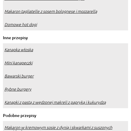
Makaron tagliatelle z sosem bolognese i mozzarellą
Domowe hot dogi
Inne przepisy
Kanapka włoska
Mini kanapeczki
Bawarski burger
Rybne burgery
Kanapki z pastą z wędzonej makreli z papryką i kukurydzą
Podobne przepisy
Makaron w kremowym sosie z dynią i skwarkami z suszonych