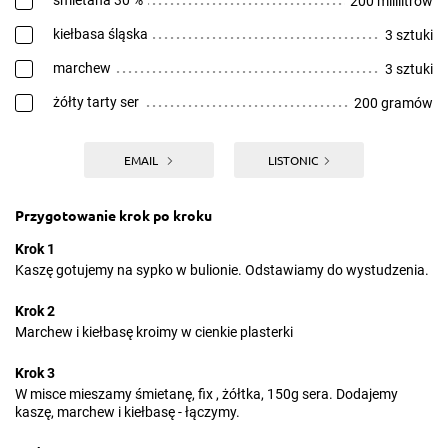
śmietana 30 %
200 mililitrów
kiełbasa śląska
3 sztuki
marchew
3 sztuki
żółty tarty ser
200 gramów
EMAIL
LISTONIC
Przygotowanie krok po kroku
Krok 1
Kaszę gotujemy na sypko w bulionie. Odstawiamy do wystudzenia.
Krok 2
Marchew i kiełbasę kroimy w cienkie plasterki
Krok 3
W misce mieszamy śmietanę, fix , żółtka, 150g sera. Dodajemy
kaszę, marchew i kiełbasę - łączymy.