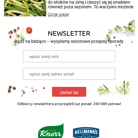
przetworów.
do słoików na zimę i cieszyć się jej smakiem
również poza sezonem. To warzywo możecie
wekować na wiele sposobów. Wykorzystajcie
Czytaj więcej
nasze propozycje!
NEWSLETTER
Bądź na bieżąco – wysyłamy sezonowe przepisy i porady
ZAPISZ SIĘ
Odbiorcy newslettera przyrządzili już ponad
260 000 potraw!