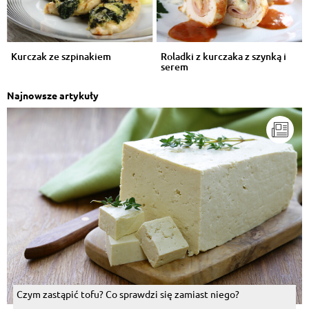
Kurczak ze szpinakiem
Roladki z kurczaka z szynką i
serem
Najnowsze artykuły
Czym zastąpić tofu? Co sprawdzi się zamiast niego?