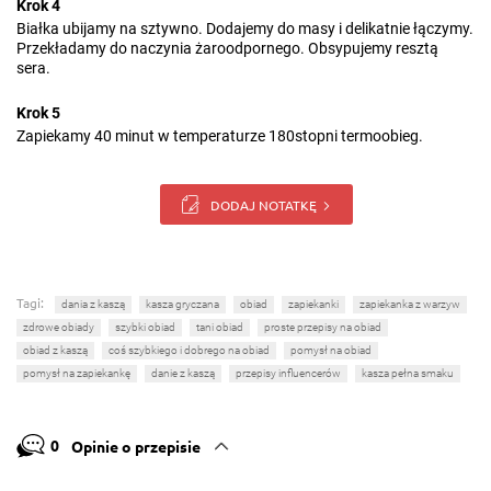
Krok 4
Białka ubijamy na sztywno. Dodajemy do masy i delikatnie łączymy.
Przekładamy do naczynia żaroodpornego. Obsypujemy resztą
sera.
Krok 5
Zapiekamy 40 minut w temperaturze 180stopni termoobieg.
DODAJ NOTATKĘ
Tagi:
dania z kaszą
kasza gryczana
obiad
zapiekanki
zapiekanka z warzyw
zdrowe obiady
szybki obiad
tani obiad
proste przepisy na obiad
obiad z kaszą
coś szybkiego i dobrego na obiad
pomysł na obiad
pomysł na zapiekankę
danie z kaszą
przepisy influencerów
kasza pełna smaku
0
Opinie o przepisie