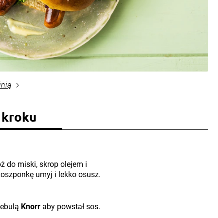
inią
 kroku
ż do miski, skrop olejem i
Roszponkę umyj i lekko osusz.
cebulą
Knorr
aby powstał sos.