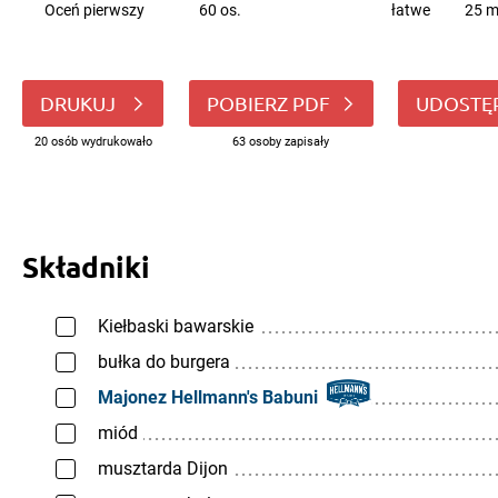
Oceń pierwszy
60 os.
łatwe
25 m
DRUKUJ
POBIERZ PDF
UDOSTĘ
20 osób wydrukowało
63 osoby zapisały
Składniki
Kiełbaski bawarskie
bułka do burgera
Majonez Hellmann's Babuni
miód
musztarda Dijon