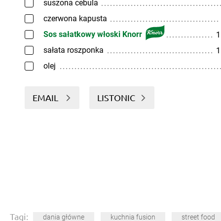
suszona cebula
czerwona kapusta
Sos sałatkowy włoski Knorr
1
sałata roszponka
1
olej
EMAIL
LISTONIC
Tagi:
dania główne
kuchnia fusion
street food