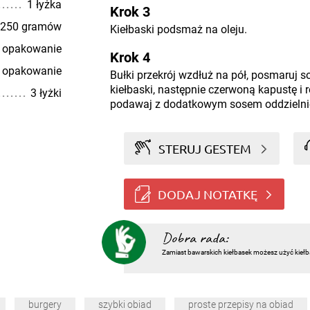
1 łyżka
Krok 3
250 gramów
Kiełbaski podsmaż na oleju.
 opakowanie
Krok 4
 opakowanie
Bułki przekrój wzdłuż na pół, posmaruj s
kiełbaski, następnie czerwoną kapustę i r
3 łyżki
podawaj z dodatkowym sosem oddzielni
STERUJ GESTEM
DODAJ NOTATKĘ
Dobra rada:
Zamiast bawarskich kiełbasek możesz użyć kiełb
burgery
szybki obiad
proste przepisy na obiad