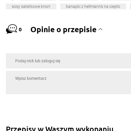
sosy sałatkowe knorr
kanapki z hellmann's na ciepło
Opinie o przepisie
0
Przepisy w Waszym wykonaniu