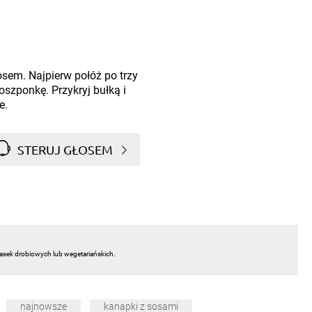
osem. Najpierw połóż po trzy
oszponkę. Przykryj bułką i
e.
STERUJ GŁOSEM
asek drobiowych lub wegetariańskich.
najnowsze
kanapki z sosami