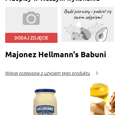
DODAJ ZDJĘCIE
Majonez Hellmann's Babuni
Więcej przepisów z użyciem tego produktu