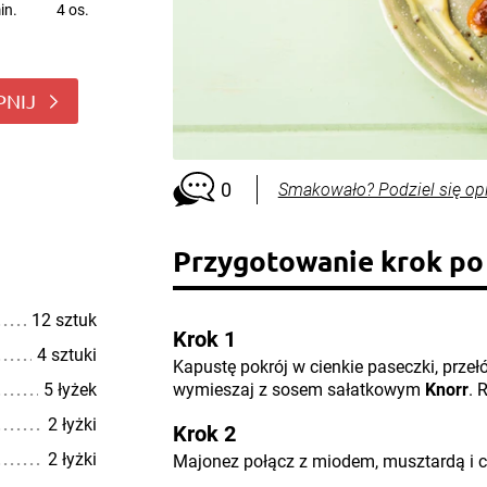
in.
4 os.
PNIJ
0
Smakowało? Podziel się op
Przygotowanie krok po
12 sztuk
Krok 1
4 sztuki
Kapustę pokrój w cienkie paseczki, przełó
5 łyżek
wymieszaj z sosem sałatkowym
Knorr
. 
2 łyżki
Krok 2
2 łyżki
Majonez połącz z miodem, musztardą i 