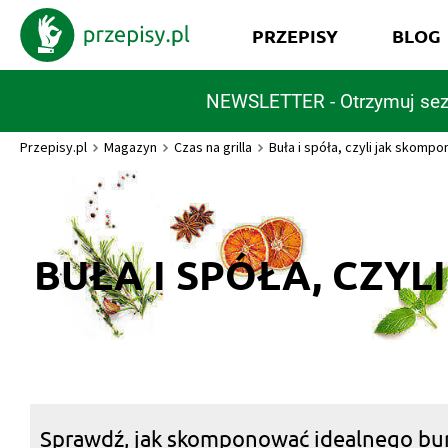
PRZEPISY
BLOG
NEWSLETTER - Otrzymuj sez
Przepisy.pl
Magazyn
Czas na grilla
Buła i spóła, czyli jak skomp
BUŁA I SPÓŁA, CZY
Sprawdź, jak skomponować idealnego bu