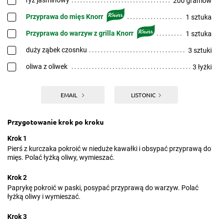
ryż jaśminowy
200 gramów
Przyprawa do mięs Knorr
1 sztuka
Przyprawa do warzyw z grilla Knorr
1 sztuka
duży ząbek czosnku
3 sztuki
oliwa z oliwek
3 łyżki
EMAIL
LISTONIC
Przygotowanie krok po kroku
Krok 1
Pierś z kurczaka pokroić w nieduże kawałki i obsypać przyprawą do
mięs. Polać łyżką oliwy, wymieszać.
Krok 2
Paprykę pokroić w paski, posypać przyprawą do warzyw. Polać
łyżką oliwy i wymieszać.
Krok 3