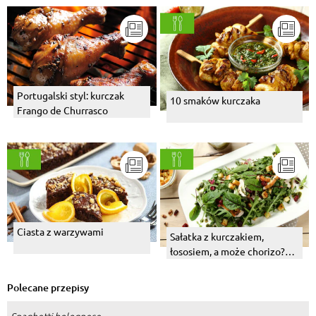
Portugalski styl: kurczak
10 smaków kurczaka
Frango de Churrasco
Ciasta z warzywami
Sałatka z kurczakiem,
łososiem, a może chorizo?
Wybierz swój numer 1!
Polecane przepisy