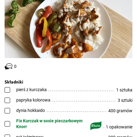
0
Składniki
pierś z kurczaka
1 sztuka
papryka kolorowa
3 sztuki
dynia hokkaido
400 gramów
Fix Kurczak w sosie pieczarkowym
Knorr
1 opakowanie