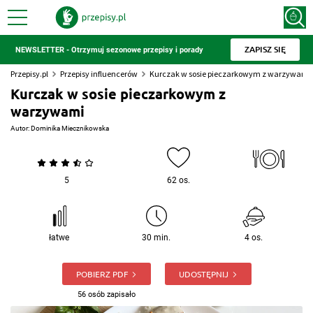
ZAPISZ SIĘ
NEWSLETTER - Otrzymuj sezonowe przepisy i porady
Przepisy.pl
Przepisy influencerów
Kurczak w sosie pieczarkowym z warzywami
Kurczak w sosie pieczarkowym z
warzywami
Autor:
Dominika Miecznikowska
5
62 os.
łatwe
30 min.
4 os.
POBIERZ PDF
UDOSTĘPNIJ
56 osób zapisało