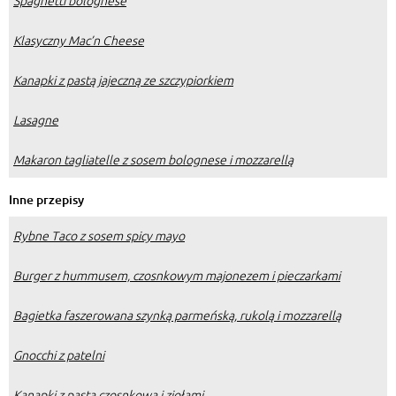
Spaghetti bolognese
Klasyczny Mac’n Cheese
Kanapki z pastą jajeczną ze szczypiorkiem
Lasagne
Makaron tagliatelle z sosem bolognese i mozzarellą
Inne przepisy
Rybne Taco z sosem spicy mayo
Burger z hummusem, czosnkowym majonezem i pieczarkami
Bagietka faszerowana szynką parmeńską, rukolą i mozzarellą
Gnocchi z patelni
Kanapki z pastą czosnkową i ziołami