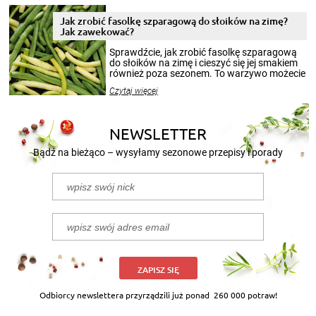
zimowym, ale to smaczny posiłek pozwoli w
pełni poczuć atmosferę cieplejszych
Jak zrobić fasolkę szparagową do słoików na zimę?
miesięcy. Przygotowanie słoików ze
Jak zawekować?
smakowitą zawartością musi obejmować
patenty, które pozwolą zachować świeżość
Sprawdźcie, jak zrobić fasolkę szparagową
przetworów.
do słoików na zimę i cieszyć się jej smakiem
również poza sezonem. To warzywo możecie
wekować na wiele sposobów. Wykorzystajcie
Czytaj więcej
nasze propozycje!
NEWSLETTER
Bądź na bieżąco – wysyłamy sezonowe przepisy i porady
ZAPISZ SIĘ
Odbiorcy newslettera przyrządzili już ponad
260 000 potraw!