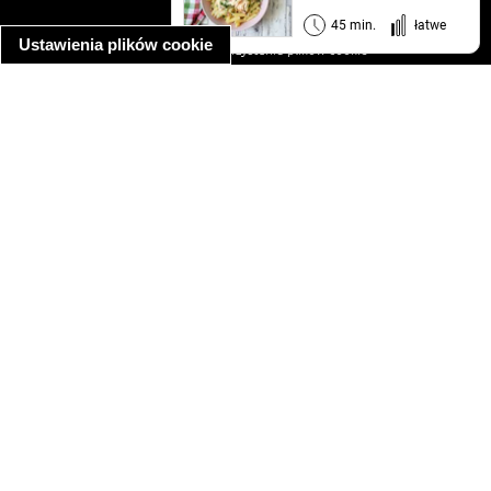
informacja o prywatności
45 min.
łatwe
Ustawienia plików cookie
informacja o wykorzystaniu plików cookie
ułatwienia dostępu
Najpopularniejsze przepisy
spaghetti bolognese
makaron z kurczakiem w sosie śmietanowym
kanapka z indykiem
ratatouille
lahmacun
mac and cheese
zupa minestrone
cannelloni ze szpinakiem i ricottą
spaghetti przepisy
makaron z kurczakiem
tagliatelle z kurczakiem