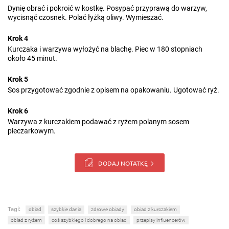
Dynię obrać i pokroić w kostkę. Posypać przyprawą do warzyw,
wycisnąć czosnek. Polać łyżką oliwy. Wymieszać.
Krok 4
Kurczaka i warzywa wyłożyć na blachę. Piec w 180 stopniach
około 45 minut.
Krok 5
Sos przygotować zgodnie z opisem na opakowaniu. Ugotować ryż.
Krok 6
Warzywa z kurczakiem podawać z ryżem polanym sosem
pieczarkowym.
DODAJ NOTATKĘ
Tagi:
obiad
szybkie dania
zdrowe obiady
obiad z kurczakiem
obiad z ryżem
coś szybkiego i dobrego na obiad
przepisy influencerów