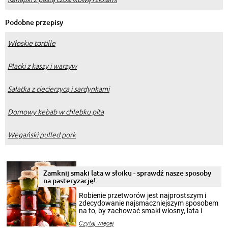
Podobne przepisy
Włoskie tortille
Placki z kaszy i warzyw
Sałatka z ciecierzycą i sardynkami
Domowy kebab w chlebku pita
Wegański pulled pork
Zamknij smaki lata w słoiku - sprawdź nasze sposoby
na pasteryzację!
Robienie przetworów jest najprostszym i
zdecydowanie najsmaczniejszym sposobem
na to, by zachować smaki wiosny, lata i
jesieni na dłużej. Można robić setki zdjęć
Czytaj więcej
krajobrazów, by cieszyć nimi oko w sezonie