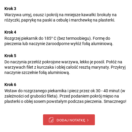
Krok 3
Warzywa umyj, osusz i pokrój na mniejsze kawałki: brokuły na
różyczki, paprykę na paski a cebulę i marchewkę na plasterki.
Krok 4
Rozgrzej piekarnik do 185° C (bez termoobiegu). Formę do
pieczenia lub naczynie żaroodporne wyłóż folią aluminiową.
Krok 5
Do naczynia przełóż pokrojone warzywa, lekko je posól. Połóż na
warzywach filet z kurczaka i oblej całość resztą marynaty. Przykryj
naczynie szczelnie folią aluminiową.
Krok 6
Wstaw do rozgrzanego piekarnika i piecz przez ok 30 - 40 minut (w
zależności od grubości fileta). Przed podaniem pokrój mięso na
plasterki o oblej sosem powstałym podczas pieczenia. Smacznego!
DODAJ NOTATKĘ