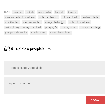
Tagi:
papryka
cebula
marchewka
kurczak
brokuły
prosty przepis z kurczakiem
obiad bez laktozy
zdrowe obiady
szybka kolacja
szybki obiad
niedzielny obiad
kolacja dla dwojga
obiad z kurczakiem
coś szybkiego i dobrego na obiad
przepisy fit
zdrowy obiad
pomysł na kolację
pomysł na kurczaka
szybkie danie
dania z kurczakiem
0
Opinie o przepisie
DODAJ