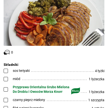
0
Składniki
sos teriyaki
4 łyżki
miód
1 łyżeczka
Przyprawa Orientalna Grubo Mielona
Do Drobiu i Owoców Morza Knorr
1 łyżeczka
czarny pieprz mielony
1 szczypta