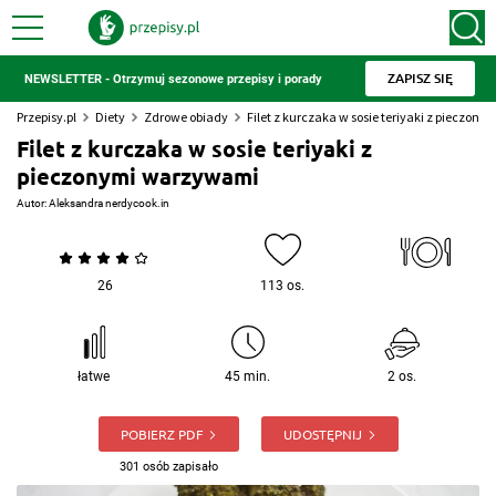
ZAPISZ SIĘ
NEWSLETTER - Otrzymuj sezonowe przepisy i porady
Przepisy.pl
Diety
Zdrowe obiady
Filet z kurczaka w sosie teriyaki z pieczo
Filet z kurczaka w sosie teriyaki z
pieczonymi warzywami
Autor:
Aleksandra nerdycook.in
26
113 os.
łatwe
45 min.
2 os.
POBIERZ PDF
UDOSTĘPNIJ
301 osób zapisało