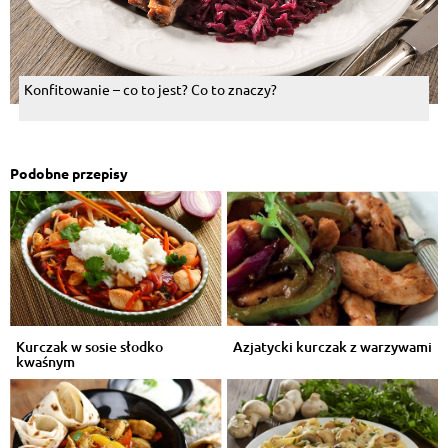
Konfitowanie – co to jest? Co to znaczy?
Podobne przepisy
Kurczak w sosie słodko
Azjatycki kurczak z warzywami
kwaśnym