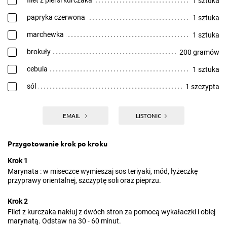
filet z piersi kurczaka
1 sztuka
papryka czerwona
1 sztuka
marchewka
1 sztuka
brokuły
200 gramów
cebula
1 sztuka
sól
1 szczypta
EMAIL
LISTONIC
Przygotowanie krok po kroku
Krok 1
Marynata : w miseczce wymieszaj sos teriyaki, mód, łyżeczkę
przyprawy orientalnej, szczyptę soli oraz pieprzu.
Krok 2
Filet z kurczaka nakłuj z dwóch stron za pomocą wykałaczki i oblej
marynatą. Odstaw na 30 - 60 minut.