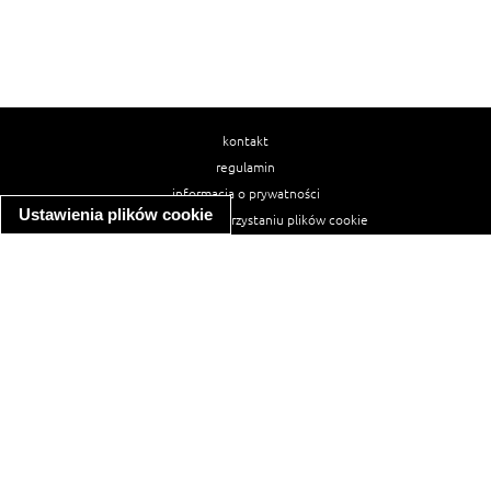
kontakt
regulamin
informacja o prywatności
Ustawienia plików cookie
informacja o wykorzystaniu plików cookie
ułatwienia dostępu
Najpopularniejsze przepisy
spaghetti bolognese
makaron z kurczakiem w sosie śmietanowym
kanapka z indykiem
ratatouille
lahmacun
mac and cheese