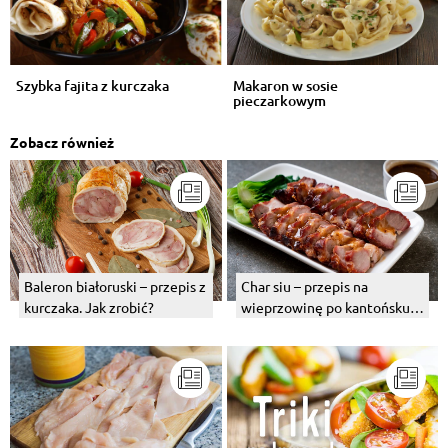
Szybka fajita z kurczaka
Makaron w sosie
pieczarkowym
Zobacz również
Baleron białoruski – przepis z
Char siu – przepis na
kurczaka. Jak zrobić?
wieprzowinę po kantońsku w
sosie