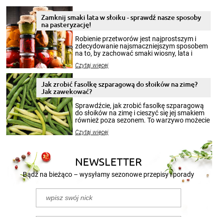
Zamknij smaki lata w słoiku - sprawdź nasze sposoby
na pasteryzację!
Robienie przetworów jest najprostszym i
zdecydowanie najsmaczniejszym sposobem
na to, by zachować smaki wiosny, lata i
jesieni na dłużej. Można robić setki zdjęć
Czytaj więcej
krajobrazów, by cieszyć nimi oko w sezonie
zimowym, ale to smaczny posiłek pozwoli w
pełni poczuć atmosferę cieplejszych
Jak zrobić fasolkę szparagową do słoików na zimę?
miesięcy. Przygotowanie słoików ze
Jak zawekować?
smakowitą zawartością musi obejmować
patenty, które pozwolą zachować świeżość
Sprawdźcie, jak zrobić fasolkę szparagową
przetworów.
do słoików na zimę i cieszyć się jej smakiem
również poza sezonem. To warzywo możecie
wekować na wiele sposobów. Wykorzystajcie
Czytaj więcej
nasze propozycje!
NEWSLETTER
Bądź na bieżąco – wysyłamy sezonowe przepisy i porady