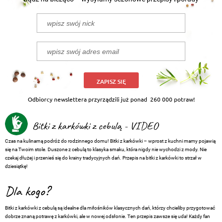
ZAPISZ SIĘ
Odbiorcy newslettera przyrządzili już ponad
260 000 potraw!
Bitki z karkówki z cebulą - VIDEO
Czas na kulinarną podróż do rodzinnego domu! Bitki z karkówki – wprost z kuchni mamy pojawią
się na Twoim stole. Duszone z cebulą to klasyka smaku, która nigdy nie wychodzi z mody. Nie
czekaj dłużej i przenieś się do krainy tradycyjnych dań. Przepis na bitki z karkówki to strzał w
dziesiątkę!
Dla kogo?
Bitki z karkówki z cebulą są idealne dla miłośników klasycznych dań, którzy chcieliby przygotować
dobrze znaną potrawę z karkówki, ale w nowej odsłonie. Ten przepis zawsze się uda! Każdy fan