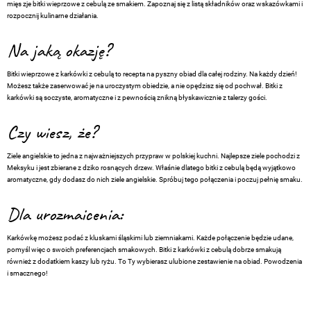
mięs zje bitki wieprzowe z cebulą ze smakiem. Zapoznaj się z listą składników oraz wskazówkami i
rozpocznij kulinarne działania.
Na jaką okazję?
Bitki wieprzowe z karkówki z cebulą to recepta na pyszny obiad dla całej rodziny. Na każdy dzień!
Możesz także zaserwować je na uroczystym obiedzie, a nie opędzisz się od pochwał. Bitki z
karkówki są soczyste, aromatyczne i z pewnością znikną błyskawicznie z talerzy gości.
Czy wiesz, że?
Ziele angielskie to jedna z najważniejszych przypraw w polskiej kuchni. Najlepsze ziele pochodzi z
Meksyku i jest zbierane z dziko rosnących drzew. Właśnie dlatego bitki z cebulą będą wyjątkowo
aromatyczne, gdy dodasz do nich ziele angielskie. Spróbuj tego połączenia i poczuj pełnię smaku.
Dla urozmaicenia:
Karkówkę możesz podać z kluskami śląskimi lub ziemniakami. Każde połączenie będzie udane,
pomyśl więc o swoich preferencjach smakowych. Bitki z karkówki z cebulą dobrze smakują
również z dodatkiem kaszy lub ryżu. To Ty wybierasz ulubione zestawienie na obiad. Powodzenia
i smacznego!