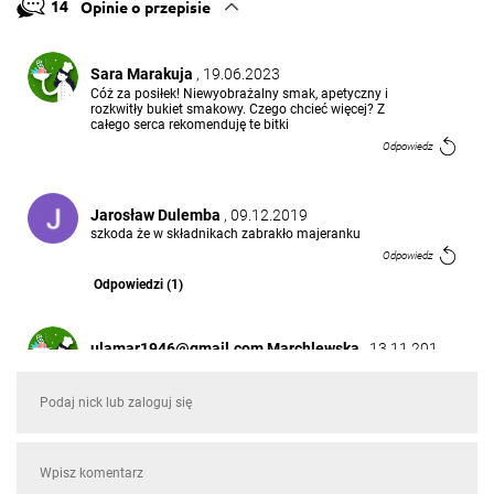
14
Opinie o przepisie
Sara Marakuja
, 19.06.2023
Cóż za posiłek! Niewyobrażalny smak, apetyczny i
rozkwitły bukiet smakowy. Czego chcieć więcej? Z
całego serca rekomenduję te bitki
Odpowiedz
Jarosław Dulemba
, 09.12.2019
szkoda że w składnikach zabrakło majeranku
Odpowiedz
Odpowiedzi (1)
ulamar1946@gmail.com Marchlewska
, 13.11.201
9
Bardzo smakowało
Odpowiedz
Bogdan Jarmołowicz
, 13.09.2019