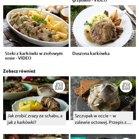
Steki z karkówki w ziołowym
Duszona karkówka
sosie - VIDEO
Zobacz również
Jak zrobić zrazy ze schabu, a
Szczupak w occie – w
jak z karkówki?
zalewie octowej. Przepis z
cebulą