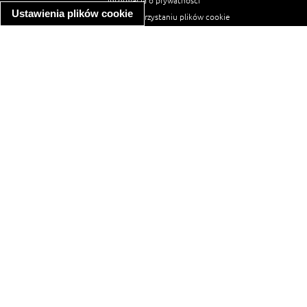
informacja o prywatności
Ustawienia plików cookie
informacja o wykorzystaniu plików cookie
ułatwienia dostępu
Najpopularniejsze przepisy
spaghetti bolognese
makaron z kurczakiem w sosie śmietanowym
kanapka z indykiem
ratatouille
lahmacun
mac and cheese
zupa minestrone
cannelloni ze szpinakiem i ricottą
spaghetti przepisy
makaron z kurczakiem
tagliatelle z kurczakiem
hot dog