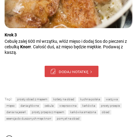
Krok 3
Cebulę zalej 600 ml wrzątku, włóż mięso i dodaj Sos do pieczeni z
cebulką
Knorr
. Całość duś, aż mięso będzie miękkie. Podawaj z
kaszą.
DODAJ NOTATKĘ
Tagi:
prosty obiad z mięsem
kotlety na obiad
kuchnia polska
warzywa
mięso
dania główne
cebula
wieprzowina
karkówka
prosty przepis
dania na jesień
prosty przepis z mięsem
karkówka smażona
obiad
esencja do duszonych mięs knorr
pomysł na obiad