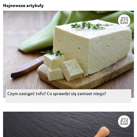
Najnowsze artykuły
Krzysztof Ojciec Szymonka
, 24.01.2016
bardzo dobre :-)
Odpowiedz
Czym zastąpić tofu? Co sprawdzi się zamiast niego?