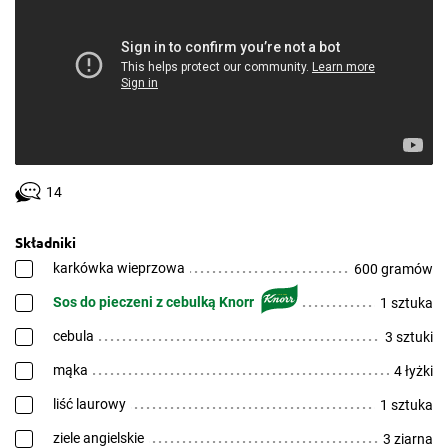
14
Składniki
karkówka wieprzowa
600 gramów
Sos do pieczeni z cebulką Knorr
1 sztuka
cebula
3 sztuki
mąka
4 łyżki
liść laurowy
1 sztuka
ziele angielskie
3 ziarna