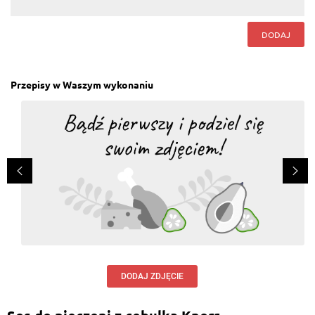
pyszota
Odpowiedz
DODAJ
Lena Szost
, 26.07.2019
Wyśmienite danie polecam
Przepisy w Waszym wykonaniu
Odpowiedz
Halina Łukaszyk
, 30.12.2016
w żadnym z przepisów nie ma soli. Nie wiem, czy
użycie soli to "oczywista oczywistość" (jestem
kiepską kucharką) Pokusiłam się na karkówkę w
cebuli - mięso się dusi. Wystarczy bulionetka? .......ale
jak to tak.....bez soli????? Pachnie dobrze - zobaczę
jak wyjdzie. Pozdrawiam
Odpowiedz
Agnieszka Małodobry
, 30.10.2016
bardzo dobre!
DODAJ ZDJĘCIE
Odpowiedz