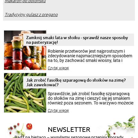
Makaron po bolońsku
Tradycyjny gulasz z oregano
Zamknij smaki lata w słoiku - sprawdź nasze sposoby
na pasteryzację!
Robienie przetworów jest najprostszym i
zdecydowanie najsmaczniejszym sposobem
na to, by zachować smaki wiosny, lata i
jesieni na dłużej. Można robić setki zdjęć
Czytaj więcej
krajobrazów, by cieszyć nimi oko w sezonie
zimowym, ale to smaczny posiłek pozwoli w
pełni poczuć atmosferę cieplejszych
Jak zrobić fasolkę szparagową do słoików na zimę?
miesięcy. Przygotowanie słoików ze
Jak zawekować?
smakowitą zawartością musi obejmować
patenty, które pozwolą zachować świeżość
Sprawdźcie, jak zrobić fasolkę szparagową
przetworów.
do słoików na zimę i cieszyć się jej smakiem
również poza sezonem. To warzywo możecie
wekować na wiele sposobów. Wykorzystajcie
Czytaj więcej
nasze propozycje!
NEWSLETTER
Bądź na bieżąco – wysyłamy sezonowe przepisy i porady