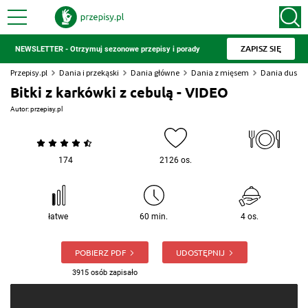
ZAPISZ SIĘ
NEWSLETTER - Otrzymuj sezonowe przepisy i porady
Przepisy.pl
Dania i przekąski
Dania główne
Dania z mięsem
Dania duszo
Bitki z karkówki z cebulą - VIDEO
Autor:
przepisy.pl
174
2126 os.
łatwe
60 min.
4 os.
POBIERZ PDF
UDOSTĘPNIJ
3915 osób zapisało