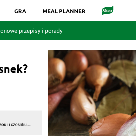
GRA
MEAL PLANNER
onowe przepisy i porady
osnek?
buli i czosnku.
kiem. Nic
wytworności