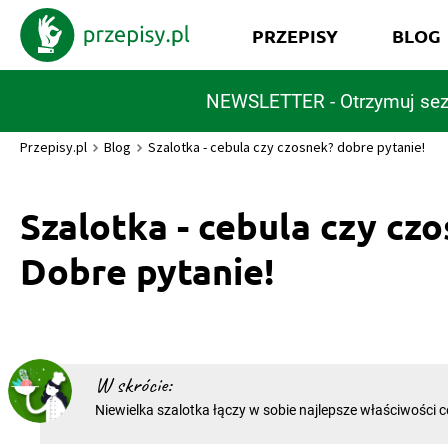
PRZEPISY
BLOG
NEWSLETTER - Otrzymuj sez
Przepisy.pl
Blog
Szalotka - cebula czy czosnek? dobre pytanie!
Szalotka - cebula czy cz
Dobre pytanie!
W skrócie:
Niewielka szalotka łączy w sobie najlepsze właściwości ce
Jednocześnie wyróżnia się znacznie delikatniejszym sma
dziwnego, że zawojowała francuską kuchnię, słynącą z 