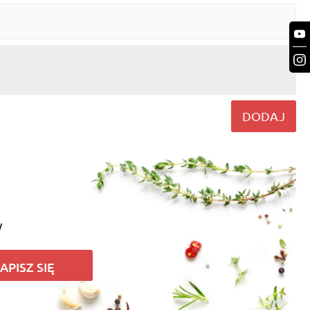
DODAJ
y
APISZ SIĘ