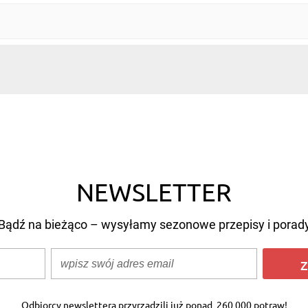
NEWSLETTER
Bądź na bieżąco – wysyłamy sezonowe przepisy i porad
Z
Odbiorcy newslettera przyrządzili już ponad
260 000 potraw!