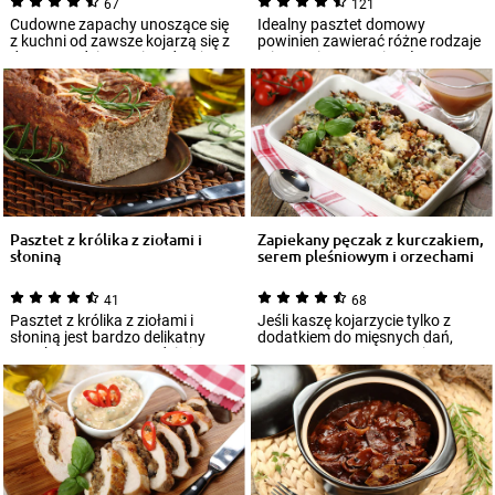
67
121
Cudowne zapachy unoszące się
Idealny pasztet domowy
z kuchni od zawsze kojarzą się z
powinien zawierać różne rodzaje
domem rodzinnym i tradycyjnym
mięsa: wieprzowe i wołowe,
gotow...
trochę boczku l...
Pasztet z królika z ziołami i
Zapiekany pęczak z kurczakiem,
słoniną
serem pleśniowym i orzechami
41
68
Pasztet z królika z ziołami i
Jeśli kaszę kojarzycie tylko z
słoniną jest bardzo delikatny
dodatkiem do mięsnych dań,
oraz kremowy. Sprawdzi się
serwowanym zazwyczaj z
zarówno ja...
gęstym sosem, cz...