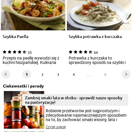
Szybka Paella
Szybka potrawka z kurczaka
35
44
Przepis na paellę wywodzi się z
Potrawka z kurczaka to
kuchni hiszpańskiej. Kulinaria
sprawdzony sposób na szybki i
Półwyspu Iberyjskiego trudno
ciepły posiłek z mięsa oraz
zdefi...
warzyw. Do jej p...
1
2
3
4
. . .
6
Ciekawostki i porady
Zamknij smaki lata w słoiku - sprawdź nasze sposoby
na pasteryzację!
Robienie przetworów jest najprostszym i
zdecydowanie najsmaczniejszym sposobem
na to, by zachować smaki wiosny, lata i
jesieni na dłużej. Można robić setki zdjęć
Czytaj więcej
krajobrazów, by cieszyć nimi oko w sezonie