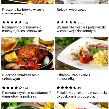
Pieczona karkówka w sosie
Roladki wieprzowe
rozmarynowym
106
110
Rozmaryn to przyprawa o
Wyśmienite roladki z polędwiczki
mocnym, nieco sosnowym
wieprzowej z doskonałym
smaku z nutką imbiru. Sprawdzi
farszem to propozycja
się do przygotowani...
wykwintnego oraz p...
Pieczona szynka w sosie
Eskalopki zapiekane z
cebulowym
mozzarellą
124
43
Pieczona szynka może stanowić
Eskalopki zapiekane z mozzarellą
danie główne podczas
to doskonała propozycja,
uroczystego obiadu, ale podana
zwłaszcza dla tych, którzy lubią
na zimno, w cie...
intens...