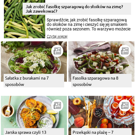
zimowym, ale to smaczny posiłek pozwoli w
pełni poczuć atmosferę cieplejszych
Jak zrobić fasolkę szparagową do słoików na zimę?
miesięcy. Przygotowanie słoików ze
Jak zawekować?
smakowitą zawartością musi obejmować
patenty, które pozwolą zachować świeżość
Sprawdźcie, jak zrobić fasolkę szparagową
przetworów.
do słoików na zimę i cieszyć się jej smakiem
również poza sezonem. To warzywo możecie
wekować na wiele sposobów. Wykorzystajcie
Czytaj więcej
nasze propozycje!
Sałatka z burakami na 7
Fasolka szparagowa na 8
sposobów
sposobów
Jarska sprawa czyli 13
Przekąski na plażę – 7