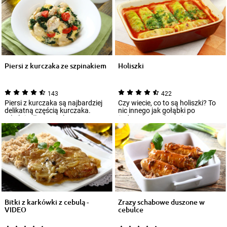
Piersi z kurczaka ze szpinakiem
Holiszki
143
422
Piersi z kurczaka są najbardziej
Czy wiecie, co to są holiszki? To
delikatną częścią kurczaka.
nic innego jak gołąbki po
Właśnie dlatego tak często
żydowsku, w aksamitnym,
wykorzyst...
pomidorowym s...
Bitki z karkówki z cebulą -
Zrazy schabowe duszone w
VIDEO
cebulce