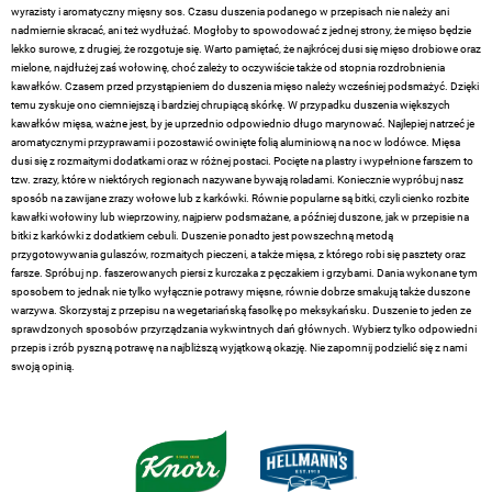
wyrazisty i aromatyczny mięsny sos. Czasu duszenia podanego w przepisach nie należy ani
nadmiernie skracać, ani też wydłużać. Mogłoby to spowodować z jednej strony, że mięso będzie
lekko surowe, z drugiej, że rozgotuje się. Warto pamiętać, że najkrócej dusi się mięso drobiowe oraz
mielone, najdłużej zaś wołowinę, choć zależy to oczywiście także od stopnia rozdrobnienia
kawałków. Czasem przed przystąpieniem do duszenia mięso należy wcześniej podsmażyć. Dzięki
temu zyskuje ono ciemniejszą i bardziej chrupiącą skórkę. W przypadku duszenia większych
kawałków mięsa, ważne jest, by je uprzednio odpowiednio długo marynować. Najlepiej natrzeć je
aromatycznymi przyprawami i pozostawić owinięte folią aluminiową na noc w lodówce. Mięsa
dusi się z rozmaitymi dodatkami oraz w różnej postaci. Pocięte na plastry i wypełnione farszem to
tzw. zrazy, które w niektórych regionach nazywane bywają roladami. Koniecznie wypróbuj nasz
sposób na zawijane zrazy wołowe lub z karkówki. Równie popularne są bitki, czyli cienko rozbite
kawałki wołowiny lub wieprzowiny, najpierw podsmażane, a później duszone, jak w przepisie na
bitki z karkówki z dodatkiem cebuli. Duszenie ponadto jest powszechną metodą
przygotowywania gulaszów, rozmaitych pieczeni, a także mięsa, z którego robi się pasztety oraz
farsze. Spróbuj np. faszerowanych piersi z kurczaka z pęczakiem i grzybami. Dania wykonane tym
sposobem to jednak nie tylko wyłącznie potrawy mięsne, równie dobrze smakują także duszone
warzywa. Skorzystaj z przepisu na wegetariańską fasolkę po meksykańsku. Duszenie to jeden ze
sprawdzonych sposobów przyrządzania wykwintnych dań głównych. Wybierz tylko odpowiedni
przepis i zrób pyszną potrawę na najbliższą wyjątkową okazję. Nie zapomnij podzielić się z nami
swoją opinią.