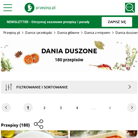
ZAPISZ SIĘ
NEWSLETTER - Otrzymuj sezonowe przepisy i porady
Przepisy.pl
Dania i przekąski
Dania główne
Dania z mięsem
Dania duszon
DANIA DUSZONE
180 przepisów
FILTROWANIE I SORTOWANIE
1
2
3
4
. . .
6
Przepisy
(180)