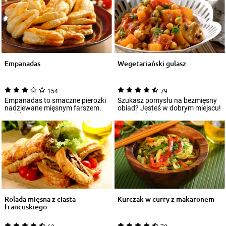
Empanadas
Wegetariański gulasz
154
79
Empanadas to smaczne pierożki
Szukasz pomysłu na bezmięsny
nadziewane mięsnym farszem.
obiad? Jesteś w dobrym miejscu!
Do ich przygotowania
Przychodzimy ze znakomitą
wykorzystuje się c...
recepturą...
Rolada mięsna z ciasta
Kurczak w curry z makaronem
francuskiego