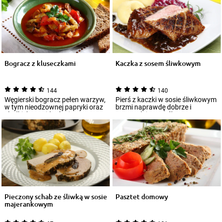
Bogracz z kluseczkami
Kaczka z sosem śliwkowym
144
140
Węgierski bogracz pełen warzyw,
Pierś z kaczki w sosie śliwkowym
w tym nieodzownej papryki oraz
brzmi naprawdę dobrze i
słodkich pomidorów i z
przywodzi na myśl potrawy
kawałkami s...
serwowane w re...
Pieczony schab ze śliwką w sosie
Pasztet domowy
majerankowym