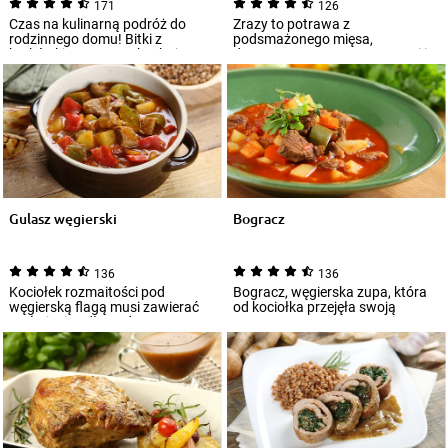
171
126
Czas na kulinarną podróż do
Zrazy to potrawa z
rodzinnego domu! Bitki z
podsmażonego mięsa,
karkówki – wprost z kuchni
duszonego wraz z warzywami i
mamy pojawią się...
aromatycznymi przyprawami.
Je...
Gulasz węgierski
Bogracz
136
136
Kociołek rozmaitości pod
Bogracz, węgierska zupa, która
węgierską flagą musi zawierać
od kociołka przejęła swoją
wyśmienite, długo duszone
nazwę, przygotowywana jest na
mięso, aksamitny...
bazie woł...