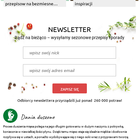
przepisow na bezmiesne
inspiracji
dania z grilla
NEWSLETTER
Bądź na bieżąco – wysyłamy sezonowe przepisy i porady
ZAPISZ SIĘ
Odbiorcy newslettera przyrządzili już ponad
260 000 potraw!
Dania duszone
Proces duszenia mięsa polega na jego długim gotowaniu w dużym naczyniu z pokrywką,
koniecznie w niewielkiej ilości płynu. Dzięki temu mięso staje się idealnie miękkie i dosłownie
rozpływa się w ustach, a ponadto wydobywające się z niego soki wraz z przyprawami tworzą