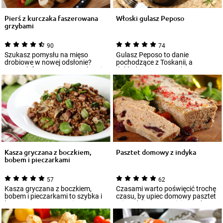
Pierś z kurczaka faszerowana
Włoski gulasz Peposo
grzybami
90
74
Szukasz pomysłu na mięso
Gulasz Peposo to danie
drobiowe w nowej odsłonie?
pochodzące z Toskanii, a
Kurczak faszerowany grzybami
dokładnie z miasteczka
to najlepsza opc...
Impruneta niedaleko Floren...
Kasza gryczana z boczkiem,
Pasztet domowy z indyka
bobem i pieczarkami
57
62
Kasza gryczana z boczkiem,
Czasami warto poświęcić trochę
bobem i pieczarkami to szybka i
czasu, by upiec domowy pasztet
łatwa w przygotowaniu potrawa,
– jest dużo smaczniejszy od tego
którą m...
ku...