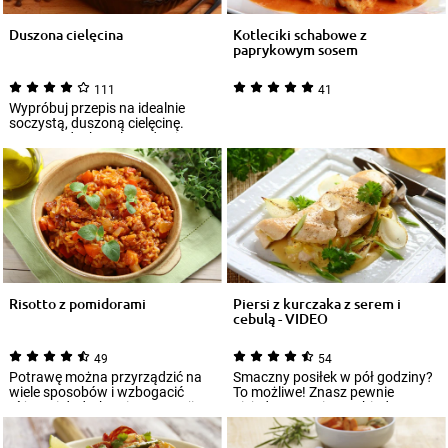
Duszona cielęcina
Kotleciki schabowe z
paprykowym sosem
111
41
Wypróbuj przepis na idealnie
soczystą, duszoną cielęcinę.
Potrawa doskonale nada się na
wykwintny...
Risotto z pomidorami
Piersi z kurczaka z serem i
cebulą - VIDEO
49
54
Potrawę można przyrządzić na
Smaczny posiłek w pół godziny?
wiele sposobów i wzbogacić
To możliwe! Znasz pewnie
różnymi dodatkami – w wersji z
niejeden przepis na obiad z
tego przep...
piersią z kur...