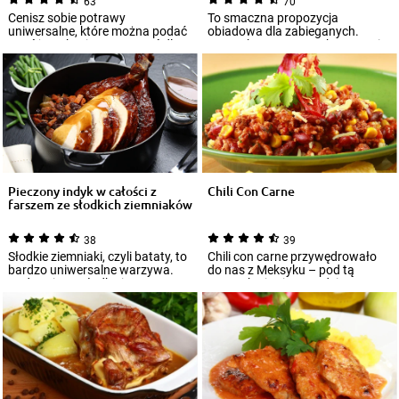
63
70
Cenisz sobie potrawy
To smaczna propozycja
uniwersalne, które można podać
obiadowa dla zabieganych.
na różne okazje? Mamy coś dla
Kurczak w curry z makaronem i
Ciebie! Rolada...
warzywami przygotuj...
Pieczony indyk w całości z
Chili Con Carne
farszem ze słodkich ziemniaków
38
39
Słodkie ziemniaki, czyli bataty, to
Chili con carne przywędrowało
bardzo uniwersalne warzywa.
do nas z Meksyku – pod tą
Podasz je na słodko i
nazwą kryje się prawdziwy
wytrawnie...
wulkan smaków...