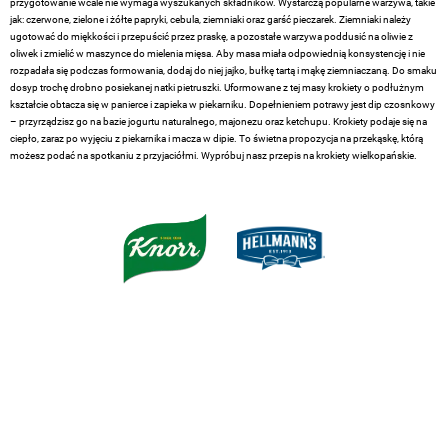
przygotowanie wcale nie wymaga wyszukanych składników. Wystarczą popularne warzywa, takie
jak: czerwone, zielone i żółte papryki, cebula, ziemniaki oraz garść pieczarek. Ziemniaki należy
ugotować do miękkości i przepuścić przez praskę, a pozostałe warzywa poddusić na oliwie z
oliwek i zmielić w maszynce do mielenia mięsa. Aby masa miała odpowiednią konsystencję i nie
rozpadała się podczas formowania, dodaj do niej jajko, bułkę tartą i mąkę ziemniaczaną. Do smaku
dosyp trochę drobno posiekanej natki pietruszki. Uformowane z tej masy krokiety o podłużnym
kształcie obtacza się w panierce i zapieka w piekarniku. Dopełnieniem potrawy jest dip czosnkowy
– przyrządzisz go na bazie jogurtu naturalnego, majonezu oraz ketchupu. Krokiety podaje się na
ciepło, zaraz po wyjęciu z piekarnika i macza w dipie. To świetna propozycja na przekąskę, którą
możesz podać na spotkaniu z przyjaciółmi. Wypróbuj nasz przepis na krokiety wielkopańskie.