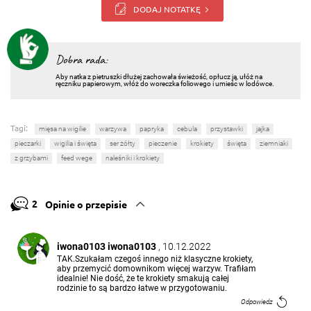
DODAJ NOTATKĘ
Dobra rada:
Aby natka z pietruszki dłużej zachowała świeżość, opłucz ją, ułóż na
ręczniku papierowym, włóż do woreczka foliowego i umieśc w lodówce.
Tagi:
mięsa na wigilie
warzywa
papryka
cebula
przystawki
jajka
pieczarki
wigilia i święta
ser żółty
pieczenie
krokiety
święta
ziemniaki
z grzybami
feed wege
naleśniki i krokiety
2
Opinie o przepisie
iwona0103 iwona0103
, 10.12.2022
TAK.Szukałam czegoś innego niż klasyczne krokiety,
aby przemycić domownikom więcej warzyw. Trafiłam
idealnie! Nie dość, że te krokiety smakują całej
rodzinie to są bardzo łatwe w przygotowaniu.
Odpowiedz