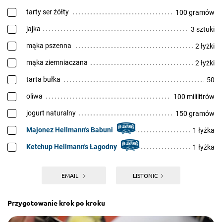
tarty ser żółty
100 gramów
jajka
3 sztuki
mąka pszenna
2 łyżki
mąka ziemniaczana
2 łyżki
tarta bułka
50
oliwa
100 mililitrów
jogurt naturalny
150 gramów
Majonez Hellmann's Babuni
1 łyżka
Ketchup Hellmann's Łagodny
1 łyżka
EMAIL
LISTONIC
Przygotowanie krok po kroku