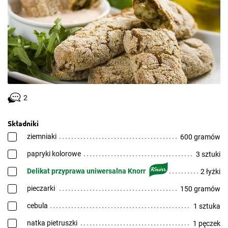
2
Składniki
ziemniaki
600 gramów
papryki kolorowe
3 sztuki
Delikat przyprawa uniwersalna Knorr
2 łyżki
pieczarki
150 gramów
cebula
1 sztuka
natka pietruszki
1 pęczek