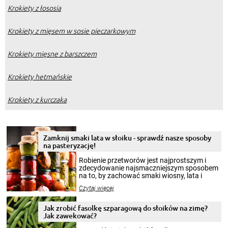
Krokiety z łososia
Krokiety z mięsem w sosie pieczarkowym
Krokiety mięsne z barszczem
Krokiety hetmańskie
Krokiety z kurczaka
Zamknij smaki lata w słoiku - sprawdź nasze sposoby
na pasteryzację!
Robienie przetworów jest najprostszym i
zdecydowanie najsmaczniejszym sposobem
na to, by zachować smaki wiosny, lata i
jesieni na dłużej. Można robić setki zdjęć
Czytaj więcej
krajobrazów, by cieszyć nimi oko w sezonie
zimowym, ale to smaczny posiłek pozwoli w
pełni poczuć atmosferę cieplejszych
Jak zrobić fasolkę szparagową do słoików na zimę?
miesięcy. Przygotowanie słoików ze
Jak zawekować?
smakowitą zawartością musi obejmować