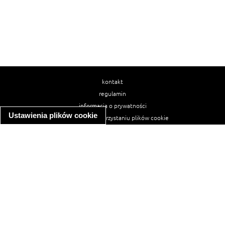
kontakt
regulamin
informacja o prywatności
Ustawienia plików cookie
informacja o wykorzystaniu plików cookie
ułatwienia dostępu
Najpopularniejsze przepisy
spaghetti bolognese
makaron z kurczakiem w sosie śmietanowym
kanapka z indykiem
ratatouille
lahmacun