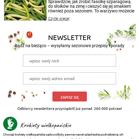
patenty, które pozwolą zachować świeżość
Sprawdźcie, jak zrobić fasolkę szparagową
przetworów.
do słoików na zimę i cieszyć się jej smakiem
również poza sezonem. To warzywo możecie
wekować na wiele sposobów. Wykorzystajcie
Czytaj więcej
nasze propozycje!
NEWSLETTER
Bądź na bieżąco – wysyłamy sezonowe przepisy i porady
ZAPISZ SIĘ
Odbiorcy newslettera przyrządzili już ponad
260 000 potraw!
Krokiety wielkopańskie
Chociaż krokiety wielkopańskie zadowoliłyby pewnie nawet szlacheckie podniebienia, ich