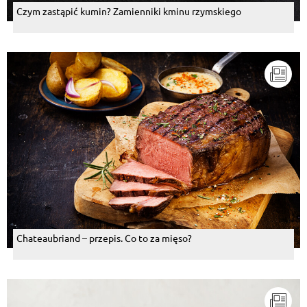
Czym zastąpić kumin? Zamienniki kminu rzymskiego
Chateaubriand – przepis. Co to za mięso?