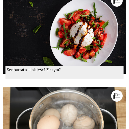
Ser burrata – jak jeść? Z czym?