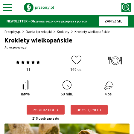
ZAPISZ SIĘ
NEWSLETTER - Otrzymuj sezonowe przepisy i porady
Przepisy.pl
Dania i przekąski
Krokiety
Krokiety wielkopańskie
Krokiety wielkopańskie
Autor:
przepisy.pl
11
169 os.
łatwe
60 min.
4 os.
POBIERZ PDF
UDOSTĘPNIJ
215 osób zapisało