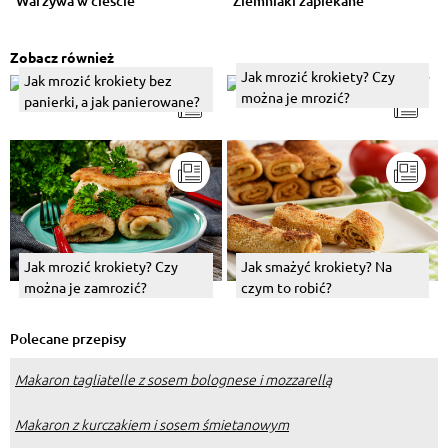
Warzywa w cieście
Ziemniaki zapiekane
Zobacz również
Jak mrozić krokiety? Czy
Jak mrozić krokiety bez
można je mrozić?
panierki, a jak panierowane?
Jak smażyć krokiety? Na
Jak mrozić krokiety? Czy
czym to robić?
można je zamrozić?
Polecane przepisy
Makaron tagliatelle z sosem bolognese i mozzarellą
Makaron z kurczakiem i sosem śmietanowym