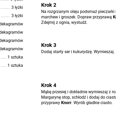
Krok 2
3 łyżki
Na rozgrzanym oleju podsmaż pieczarki i
3 łyżki
marchew i groszek. Dopraw przyprawą
K
Zdejmij z ognia, wystudź.
 dekagramów
 dekagramów
 dekagramów
Krok 3
 dekagramów
Dodaj starty ser i kukurydzę. Wymieszaj.
1 sztuka
1 sztuka
Krok 4
Mąkę przesiej i dokładnie wymieszaj z 
Margarynę stop, schłodź i dodaj do ciasta
przyprawy
Knorr
. Wyrób gładkie ciasto.