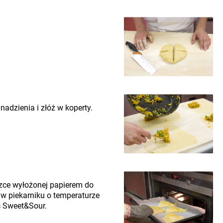
nadzienia i złóż w koperty.
szce wyłożonej papierem do
 w piekarniku o temperaturze
s
Sweet&Sour.