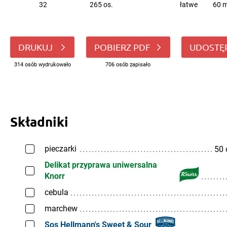
32
265 os.
łatwe
60 m
DRUKUJ
POBIERZ PDF
UDOSTĘ
314 osób wydrukowało
706 osób zapisało
Składniki
pieczarki
50
Delikat przyprawa uniwersalna
Knorr
cebula
marchew
Sos Hellmann's Sweet & Sour