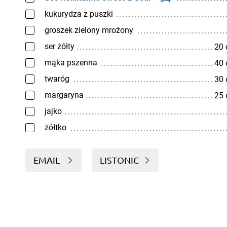
kukurydza z puszki
groszek zielony mrożony
ser żółty
20
mąka pszenna
40
twaróg
30
margaryna
25
jajko
żółtko
EMAIL
LISTONIC