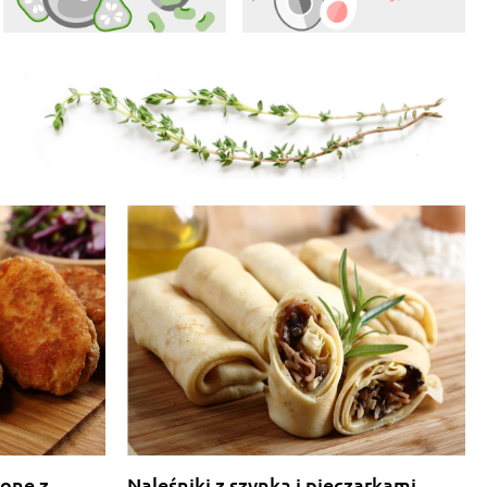
lone z
Naleśniki z szynką i pieczarkami