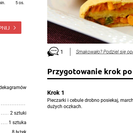
in.
5 os.
PNIJ
1
Smakowało? Podziel się op
Przygotowanie krok po
 dekagramów
Krok 1
Pieczarki i cebule drobno posiekaj, march
dużych oczkach.
2 sztuki
1 sztuka
8 łyżek