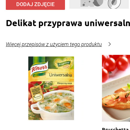
DODAJ ZDJĘCIE
Delikat przyprawa uniwersal
Więcej przepisów z użyciem tego produktu
Bruschetta