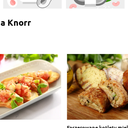
na Knorr
Faszerowane kotlety mie