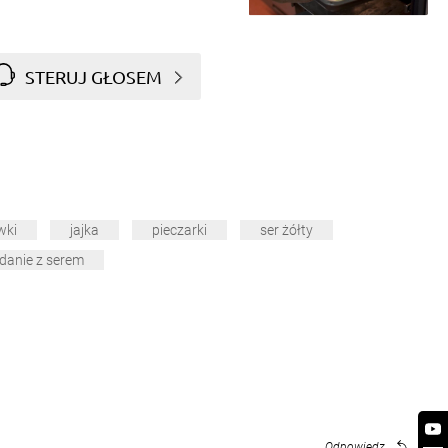
STERUJ GŁOSEM
wki
jajka
pieczarki
ser żółty
danie z serem
Odpowiedz