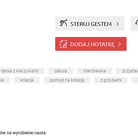
STERUJ GESTEM
DODAJ NOTATKĘ
dania z warzywami
cebula
marchewka
przysta
ie
kolacja
pomysł na kolację
z grzybami
ików na wyrobienie ciasta