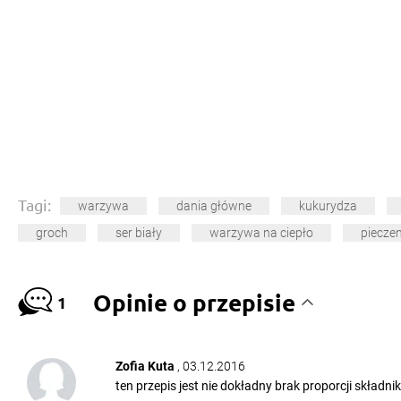
Tagi:
warzywa
dania główne
kukurydza
groch
ser biały
warzywa na ciepło
pieczen
Opinie o przepisie
1
Zofia Kuta
, 03.12.2016
ten przepis jest nie dokładny brak proporcji składn