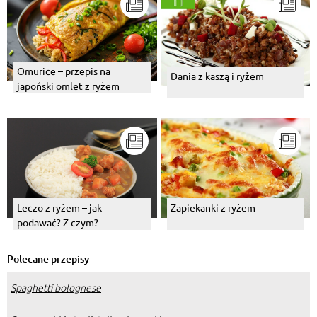
Omurice – przepis na
Dania z kaszą i ryżem
japoński omlet z ryżem
Leczo z ryżem – jak
Zapiekanki z ryżem
podawać? Z czym?
Polecane przepisy
Spaghetti bolognese