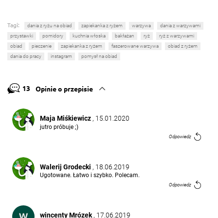
Tagi:
dania z ryżu na obiad
zapiekanka z ryżem
warzywa
dania z warzywami
przystawki
pomidory
kuchnia włoska
bakłażan
ryż
ryż z warzywami
obiad
pieczenie
zapiekanka z ryżem
faszerowane warzywa
obiad z ryżem
dania do pracy
instagram
pomysł na obiad
13
Opinie o przepisie
Maja Miśkiewicz
, 15.01.2020
jutro próbuje ;)
Odpowiedz
Walerij Grodecki
, 18.06.2019
Ugotowane. Łatwo i szybko. Polecam.
Odpowiedz
wincenty Mrózek
, 17.06.2019