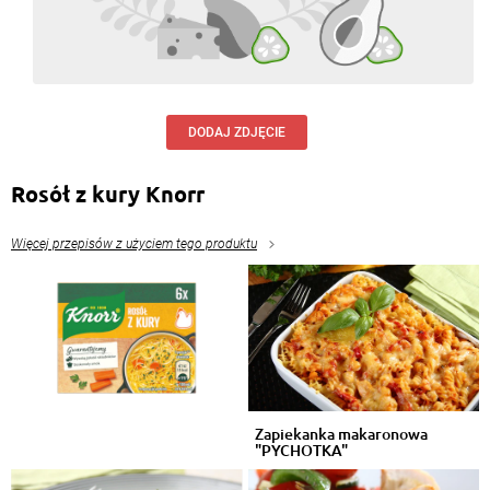
Odpowiedz
Maria Halina Skwarek
, 23.08.2016
Bardzo polecam danie. Jest smaczne ,polubić je
domownicy jak i goście.
DODAJ ZDJĘCIE
Odpowiedz
Rosół z kury Knorr
Maria Halina Skwarek
, 23.08.2016
Danie to często robię.Polecam wszystkim.Gość w
dom ,Bóg w dom.Oni tez je po lubią .
Więcej przepisów z użyciem tego produktu
Odpowiedz
adam adam
, 18.02.2016
pycha
Odpowiedz
Zapiekanka makaronowa
adam adam
, 18.02.2016
"PYCHOTKA"
pycha
Odpowiedz