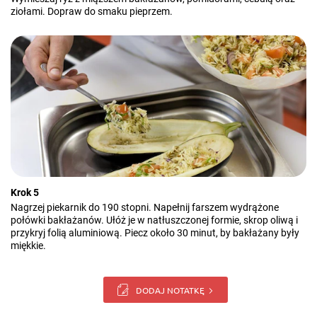
ziołami. Dopraw do smaku pieprzem.
Krok 5
Nagrzej piekarnik do 190 stopni. Napełnij farszem wydrążone
połówki bakłażanów. Ułóż je w natłuszczonej formie, skrop oliwą i
przykryj folią aluminiową. Piecz około 30 minut, by bakłażany były
miękkie.
DODAJ NOTATKĘ