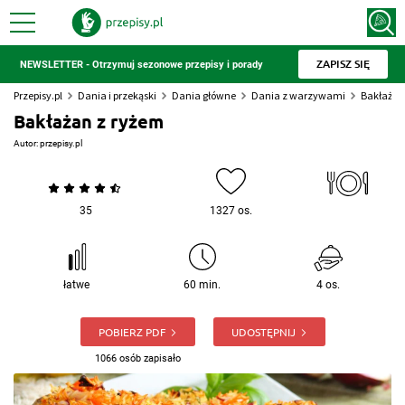
ZAPISZ SIĘ
NEWSLETTER - Otrzymuj sezonowe przepisy i porady
Przepisy.pl
Dania i przekąski
Dania główne
Dania z warzywami
Bakłażan
Bakłażan z ryżem
Autor:
przepisy.pl
35
1327 os.
łatwe
60 min.
4 os.
POBIERZ PDF
UDOSTĘPNIJ
1066 osób zapisało