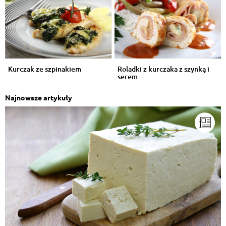
adam adam
, 18.02.2016
pycha
Odpowiedz
Kurczak ze szpinakiem
Roladki z kurczaka z szynką i
adam adam
, 18.02.2016
serem
pycha
Odpowiedz
Najnowsze artykuły