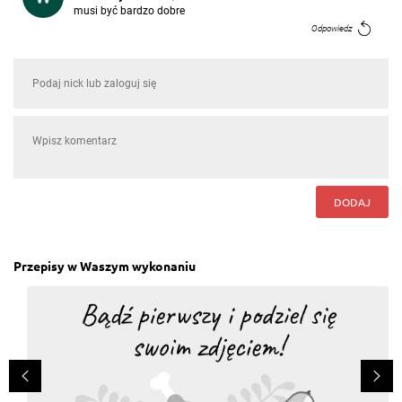
musi być bardzo dobre
Odpowiedz
Krystyna Wormiczek
, 11.06.2019
no coz palce lizać, warte zachodu.
Odpowiedz
qasandra Ardnas
, 28.07.2017
Nie sugerujcie się tym przepisem bo jest
DODAJ
niedopracowany. Danie wyszło bardzo mdłe i
niedobre.
Odpowiedz
Przepisy w Waszym wykonaniu
Ela Warszawska
, 26.07.2017
mniam
Odpowiedz
Maria Halina Skwarek
, 23.08.2016
Danie jest proste i smaczne.SMACZNEGO.