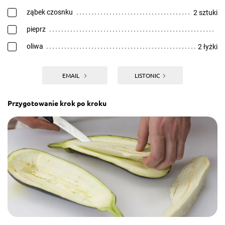
ząbek czosnku
2 sztuki
pieprz
oliwa
2 łyżki
EMAIL
LISTONIC
Przygotowanie krok po kroku