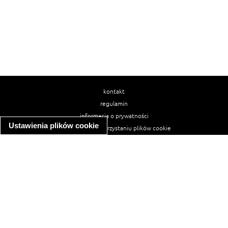
kontakt
regulamin
informacja o prywatności
Ustawienia plików cookie
informacja o wykorzystaniu plików cookie
ułatwienia dostępu
Najpopularniejsze przepisy
spaghetti bolognese
makaron z kurczakiem w sosie śmietanowym
kanapka z indykiem
ratatouille