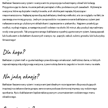
Bakłażan faszerowany ryżem i warzywami to propozycja na bezmięsny obiad lub kolację.
Przygotowując to danie, musicie jednak pamiętać o kilku podstawowych zasadach. Wybieraj te
warzywa, które są dojrzałe i niezbyt twarde, a ich skórka jest napięta, błyszcząca i
niepomarszczona. Najlepiej sprawdzą się bakłażany średniej wielkości, a to ze względu na fakt, że
zawierają one mniej goryczy. Jednym ze sposobów na zaserwowanie bakłażana z ryżem jest
nafaszerowanie go ulubionymi składnikami i zapieczenie w piekarniku. Najpierw przekrój go
wzdłuż, wydrąż miąższ, a następnie posól i odstaw na około 30 minut, aby pozbyć się nadmiaru
wody oraz goryczki. Tak przygotowanego bakłażana wypełnij ugotowanym ryżem, kaszą pęczak
lub kuskusem z dodatkiem duszonych warzyw, np. papryki, cebuli, cukinii, groszku lub kukurydzy.
Smacznego!
Dla kogo?
Bakłażan z ryżem trafi w gusta każdego prawdziwego smakosza! Jeśli lubisz dania, w których
najważniejszą rolę odgrywają warzywa, z pewnością danie to zagości w twoim menu na stałe.
Na jaką okazję?
Bakłażan faszerowany ryżem i warzywami jest idealnym rozwiązaniem dla poszukujących
inspiracji na ciekawe danie gorące, serwowane podczas domowej imprezy czy rodzinnego
spotkania. Ryż z bakłażanem będzie także pysznym urozmaiceniem codziennego menu
obiadowego.