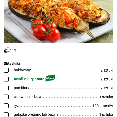
13
Składniki
bakłażany
2 sztuki
Rosół z kury Knorr
2 sztuki
pomidory
2 sztuki
czerwona cebula
1 sztuka
ryż
100 gramów
gałązka oregano lub bazylii
1 sztuka