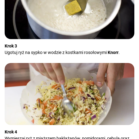
Krok 3
Ugotuj ryż na sypko w wodzie z kostkami rosołowymi
Knorr
.
Krok 4
Wymieszaj ryż z miąższem bakłażanów, pomidorami, cebulą oraz