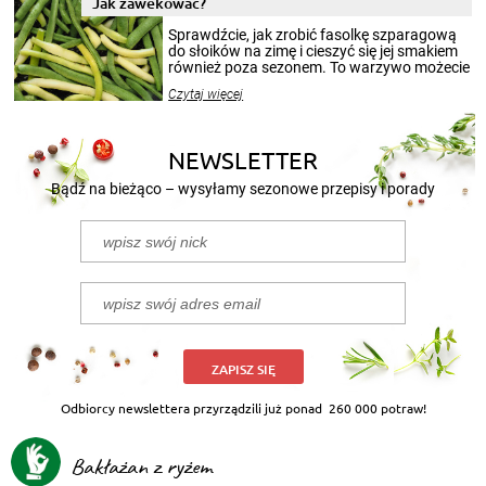
Jak zawekować?
smakowitą zawartością musi obejmować
patenty, które pozwolą zachować świeżość
Sprawdźcie, jak zrobić fasolkę szparagową
przetworów.
do słoików na zimę i cieszyć się jej smakiem
również poza sezonem. To warzywo możecie
wekować na wiele sposobów. Wykorzystajcie
Czytaj więcej
nasze propozycje!
NEWSLETTER
Bądź na bieżąco – wysyłamy sezonowe przepisy i porady
ZAPISZ SIĘ
Odbiorcy newslettera przyrządzili już ponad
260 000 potraw!
Bakłażan z ryżem