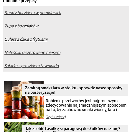
Podobne przepisy
Rurki z boczkiem w pomidorach
Zupa z boczniaków
Gulasz z dzika z frytkami
Naleśniki faszerowane mięsem
Sałatka z groszkiem i awokado
Zamknij smaki lata w słoiku - sprawdź nasze sposoby
na pasteryzację!
Robienie przetworów jest najprostszym i
zdecydowanie najsmaczniejszym sposobem
na to, by zachować smaki wiosny, lata i
jesieni na dłużej. Można robić setki zdjęć
Czytaj więcej
krajobrazów, by cieszyć nimi oko w sezonie
zimowym, ale to smaczny posiłek pozwoli w
pełni poczuć atmosferę cieplejszych
Jak zrobić fasolkę szparagową do słoików na zimę?
miesięcy. Przygotowanie słoików ze