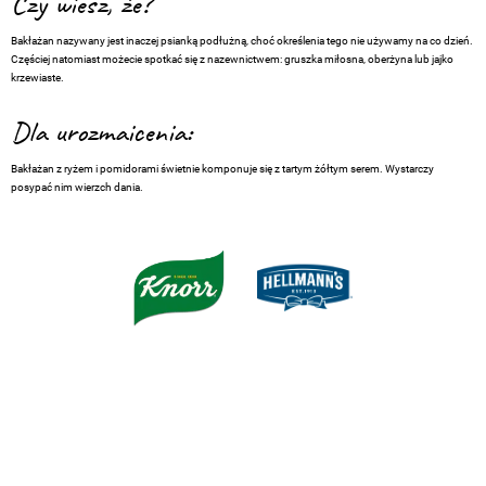
Czy wiesz, że?
Bakłażan nazywany jest inaczej psianką podłużną, choć określenia tego nie używamy na co dzień.
Częściej natomiast możecie spotkać się z nazewnictwem: gruszka miłosna, oberżyna lub jajko
krzewiaste.
Dla urozmaicenia:
Bakłażan z ryżem i pomidorami świetnie komponuje się z tartym żółtym serem. Wystarczy
posypać nim wierzch dania.