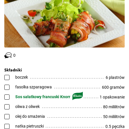
0
Składniki
boczek
6 plastrów
fasolka szparagowa
600 gramów
Sos sałatkowy francuski Knorr
1 opakowanie
oliwa z oliwek
80 mililitrów
olej do smażenia
50 mililitrów
natka pietruszki
0.5 pęczka