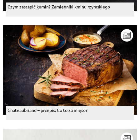
Czym zastąpić kumin? Zamienniki kminu rzymskiego
Chateaubriand – przepis. Co to za mięso?