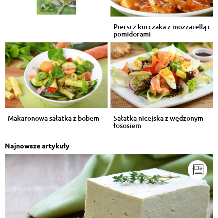
Piersi z kurczaka z mozzarellą i
pomidorami
Makaronowa sałatka z bobem
Sałatka nicejska z wędzonym
łososiem
Najnowsze artykuły