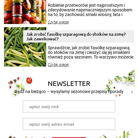
Robienie przetworów jest najprostszym i
zdecydowanie najsmaczniejszym sposobem
na to, by zachować smaki wiosny, lata i
jesieni na dłużej. Można robić setki zdjęć
Czytaj więcej
krajobrazów, by cieszyć nimi oko w sezonie
zimowym, ale to smaczny posiłek pozwoli w
pełni poczuć atmosferę cieplejszych
Jak zrobić fasolkę szparagową do słoików na zimę?
miesięcy. Przygotowanie słoików ze
Jak zawekować?
smakowitą zawartością musi obejmować
patenty, które pozwolą zachować świeżość
Sprawdźcie, jak zrobić fasolkę szparagową
przetworów.
do słoików na zimę i cieszyć się jej smakiem
również poza sezonem. To warzywo możecie
wekować na wiele sposobów. Wykorzystajcie
Czytaj więcej
nasze propozycje!
NEWSLETTER
Bądź na bieżąco – wysyłamy sezonowe przepisy i porady