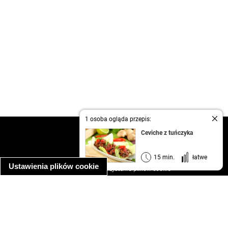
1 osoba ogląda przepis:
kontakt
Ceviche z tuńczyka
regulamin
informacja o prywatności
15 min.
łatwe
Ustawienia plików cookie
informacja o wykorzystaniu plików cookie
ułatwienia dostępu
Najpopularniejsze przepisy
spaghetti bolognese