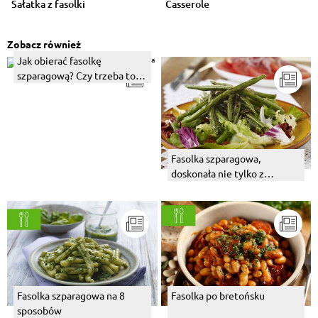
Sałatka z fasolki
Casserole
Zobacz również
Jak obierać fasolkę
szparagową? Czy trzeba to
robić?
Fasolka szparagowa,
doskonała nie tylko z
bułeczką
Fasolka szparagowa na 8
Fasolka po bretońsku
sposobów