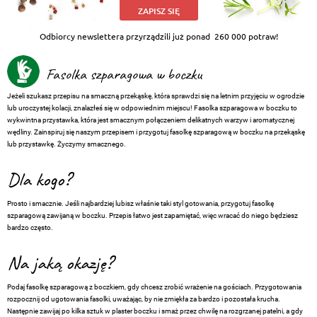
ZAPISZ SIĘ
Odbiorcy newslettera przyrządzili już ponad
260 000 potraw!
Fasolka szparagowa w boczku
Jeżeli szukasz przepisu na smaczną przekąskę, która sprawdzi się na letnim przyjęciu w ogrodzie
lub uroczystej kolacji, znalazłeś się w odpowiednim miejscu! Fasolka szparagowa w boczku to
wykwintna przystawka, która jest smacznym połączeniem delikatnych warzyw i aromatycznej
wędliny. Zainspiruj się naszym przepisem i przygotuj fasolkę szparagową w boczku na przekąskę
lub przystawkę. Życzymy smacznego.
Dla kogo?
Prosto i smacznie. Jeśli najbardziej lubisz właśnie taki styl gotowania, przygotuj fasolkę
szparagową zawijaną w boczku. Przepis łatwo jest zapamiętać, więc wracać do niego będziesz
bardzo często.
Na jaką okazję?
Podaj fasolkę szparagową z boczkiem, gdy chcesz zrobić wrażenie na gościach. Przygotowania
rozpocznij od ugotowania fasolki, uważając, by nie zmiękła za bardzo i pozostała krucha.
Następnie zawijaj po kilka sztuk w plaster boczku i smaż przez chwilę na rozgrzanej patelni, a gdy