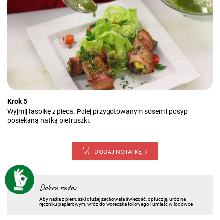
Krok 5
Wyjmij fasolkę z pieca. Polej przygotowanym sosem i posyp
posiekaną natką pietruszki.
DODAJ NOTATKĘ
Dobra rada:
Aby natka z pietruszki dłużej zachowała świeżość, opłucz ją, ułóż na
ręczniku papierowym, włóż do woreczka foliowego i umieśc w lodówce.