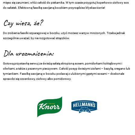
mięso się zarumieni, włóż całość do piekarnika. W tym czasie przygotuj koperkowo-ziołowy sos
do sałatek. Efektowną fasolkę zawijaną boczkiem przyrządzisz błyskawicznie!
Czy wiesz, że?
Do zrobienia fasolki szparagowej w boczku, użyć możesz warzyw mrożonych. Trzeba jednak
szczególnie uważać, by nie rozgotować strączków.
Dla urozmaicenia:
Gotową przystawkę serwuj ze świeżą sałatą skropioną sosem, pomidorkami koktajlowymi i
oliwkami, a także z pszennym pieczywem. Całość posyp świeżymi ziołami – bazylią, oregano lub
tymiankiem. Fasolkę zawijaną w boczku podawaj z ulubionymi gęstymi sosami – doskonale
sprawdzi się czosnkowy, ziołowy albo pomidorowy.