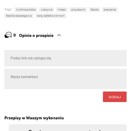
Tagi:
kuchnia polska
warzywa
mięso
przystawki
fasola
pieczenie
fasolka szparagowa
sosy sałatkowe knorr
0
Opinie o przepisie
DODAJ
Przepisy w Waszym wykonaniu