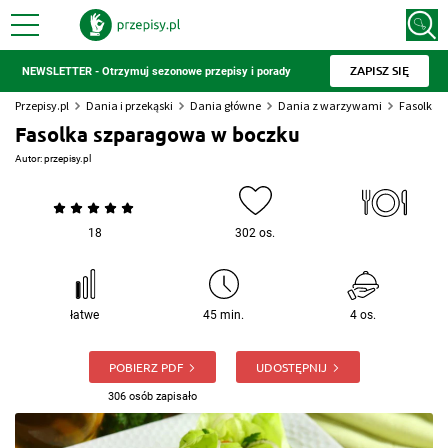
ZAPISZ SIĘ
NEWSLETTER - Otrzymuj sezonowe przepisy i porady
Przepisy.pl
Dania i przekąski
Dania główne
Dania z warzywami
Fasolka 
Fasolka szparagowa w boczku
Autor:
przepisy.pl
18
302 os.
łatwe
45 min.
4 os.
POBIERZ PDF
UDOSTĘPNIJ
306 osób zapisało