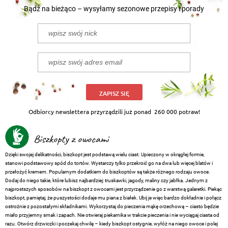
Bądź na bieżąco – wysyłamy sezonowe przepisy i porady
ZAPISZ SIĘ
Odbiorcy newslettera przyrządzili już ponad
260 000 potraw!
Biszkopty z owocami
Dzięki swojej delikatności, biszkopt jest podstawą wielu ciast. Upieczony w okrągłej formie,
stanowi podstawowy spód do tortów. Wystarczy tylko przekroić go na dwa lub więcej blatów i
przełożyć kremem. Popularnym dodatkiem do biszkoptów są także różnego rodzaju owoce.
Dodaj do niego takie, które lubisz najbardziej: truskawki, jagody, maliny czy jabłka. Jednym z
najprostszych sposobów na biszkopt z owocami jest przyrządzenie go z warstwą galaretki. Piekąc
biszkopt, pamiętaj, że puszystości dodaje mu piana z białek. Ubij je więc bardzo dokładnie i połącz
ostrożnie z pozostałymi składnikami. Wykorzystaj do pieczenia mąkę orzechową – ciasto będzie
miało przyjemny smak i zapach. Nie otwieraj piekarnika w trakcie pieczenia i nie wyciągaj ciasta od
razu. Otwórz drzwiczki i poczekaj chwilę – kiedy biszkopt ostygnie, wyłóż na niego owoce i polej