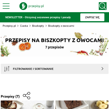
ZAPISZ SIĘ
NEWSLETTER - Otrzymuj sezonowe przepisy i porady
Przepisy.pl
Ciasta
Biszkopty
Biszkopty z owocami
PRZEPISY NA BISZKOPTY Z OWOCAMI
7 przepisów
FILTROWANIE I SORTOWANIE
Przepisy
(7)