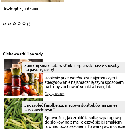
Biszkopt z jabłkami
(-)
Ciekawostki i porady
Zamknij smaki lata w słoiku - sprawdź nasze sposoby
na pasteryzację!
Robienie przetworów jest najprostszym i
zdecydowanie najsmaczniejszym sposobem
na to, by zachować smaki wiosny, lata i
jesieni na dłużej. Można robić setki zdjęć
Czytaj więcej
krajobrazów, by cieszyć nimi oko w sezonie
zimowym, ale to smaczny posiłek pozwoli w
pełni poczuć atmosferę cieplejszych
Jak zrobić fasolkę szparagową do słoików na zimę?
miesięcy. Przygotowanie słoików ze
Jak zawekować?
smakowitą zawartością musi obejmować
patenty, które pozwolą zachować świeżość
Sprawdźcie, jak zrobić fasolkę szparagową
przetworów.
do słoików na zimę i cieszyć się jej smakiem
również poza sezonem. To warzywo możecie