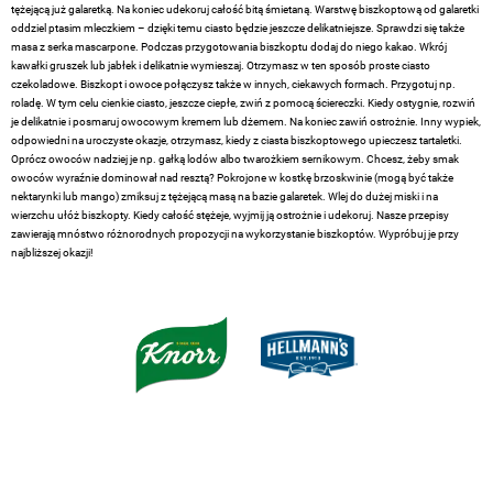
tężejącą już galaretką. Na koniec udekoruj całość bitą śmietaną. Warstwę biszkoptową od galaretki
oddziel ptasim mleczkiem – dzięki temu ciasto będzie jeszcze delikatniejsze. Sprawdzi się także
masa z serka mascarpone. Podczas przygotowania biszkoptu dodaj do niego kakao. Wkrój
kawałki gruszek lub jabłek i delikatnie wymieszaj. Otrzymasz w ten sposób proste ciasto
czekoladowe. Biszkopt i owoce połączysz także w innych, ciekawych formach. Przygotuj np.
roladę. W tym celu cienkie ciasto, jeszcze ciepłe, zwiń z pomocą ściereczki. Kiedy ostygnie, rozwiń
je delikatnie i posmaruj owocowym kremem lub dżemem. Na koniec zawiń ostrożnie. Inny wypiek,
odpowiedni na uroczyste okazje, otrzymasz, kiedy z ciasta biszkoptowego upieczesz tartaletki.
Oprócz owoców nadziej je np. gałką lodów albo twarożkiem sernikowym. Chcesz, żeby smak
owoców wyraźnie dominował nad resztą? Pokrojone w kostkę brzoskwinie (mogą być także
nektarynki lub mango) zmiksuj z tężejącą masą na bazie galaretek. Wlej do dużej miski i na
wierzchu ułóż biszkopty. Kiedy całość stężeje, wyjmij ją ostrożnie i udekoruj. Nasze przepisy
zawierają mnóstwo różnorodnych propozycji na wykorzystanie biszkoptów. Wypróbuj je przy
najbliższej okazji!