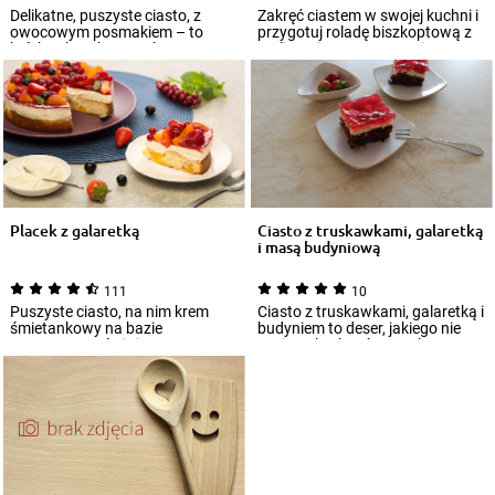
Delikatne, puszyste ciasto, z
Zakręć ciastem w swojej kuchni i
owocowym posmakiem – to
przygotuj roladę biszkoptową z
krótka charakterystyka
malinami! To puszyste ciasto,
biszkoptu z jabłkami...
któ...
Placek z galaretką
Ciasto z truskawkami, galaretką
i masą budyniową
111
10
Puszyste ciasto, na nim krem
Ciasto z truskawkami, galaretką i
śmietankowy na bazie
budyniem to deser, jakiego nie
mascarpone, świeże owoce, a
może zabraknąć na stole w
całość wieńczy kolo...
podcza...