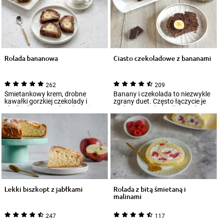
Rolada bananowa
Ciasto czekoladowe z bananami
262
209
Śmietankowy krem, drobne
Banany i czekolada to niezwykle
kawałki gorzkiej czekolady i
zgrany duet. Często łączycie je
słodkie banany to kombinacja,
pod postacią koktajli i musów?
która w porze...
Ko...
Lekki biszkopt z jabłkami
Rolada z bitą śmietaną i
malinami
247
117