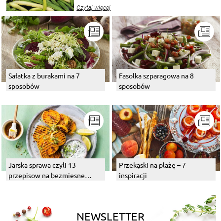
wekować na wiele sposobów. Wykorzystajcie
Czytaj więcej
nasze propozycje!
Sałatka z burakami na 7
Fasolka szparagowa na 8
sposobów
sposobów
Jarska sprawa czyli 13
Przekąski na plażę – 7
przepisow na bezmiesne
inspiracji
dania z grilla
NEWSLETTER