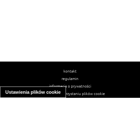
kontakt
regulamin
informacja o prywatności
Ustawienia plików cookie
informacja o wykorzystaniu plików cookie
ułatwienia dostępu
Najpopularniejsze przepisy
spaghetti bolognese
makaron z kurczakiem w sosie śmietanowym