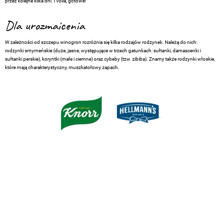
przez kolejne kilka dni. I voila, gotowe!
Dla urozmaicenia
W zależności od szczepu winogron rozróżnia się kilka rodzajów rodzynek. Należą do nich:
rodzynki smyrneńskie (duże, jasne, występujące w trzech gatunkach: sułtanki, damascenki i
sułtanki perskie), koryntki (małe i ciemne) oraz cybeby (tzw. zibiba). Znamy także rodzynki włoskie,
które mają charakterystyczny, muszkatołowy zapach.