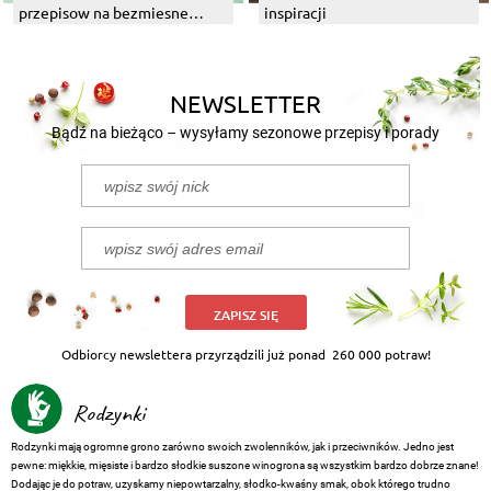
przepisow na bezmiesne
inspiracji
dania z grilla
NEWSLETTER
Bądź na bieżąco – wysyłamy sezonowe przepisy i porady
ZAPISZ SIĘ
Odbiorcy newslettera przyrządzili już ponad
260 000 potraw!
Rodzynki
Rodzynki mają ogromne grono zarówno swoich zwolenników, jak i przeciwników. Jedno jest
pewne: miękkie, mięsiste i bardzo słodkie suszone winogrona są wszystkim bardzo dobrze znane!
Dodając je do potraw, uzyskamy niepowtarzalny, słodko-kwaśny smak, obok którego trudno