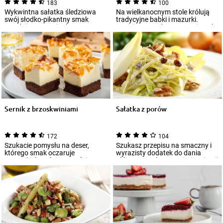
183
100
Wykwintna sałatka śledziowa
Na wielkanocnym stole królują
swój słodko-pikantny smak
tradycyjne babki i mazurki.
zawdzięcza oryginalnemu
Cenicie sprawdzone przepisy, ale
połączeniu składnik...
macie...
Sernik z brzoskwiniami
Sałatka z porów
172
104
Szukacie pomysłu na deser,
Szukasz przepisu na smaczny i
którego smak oczaruje
wyrazisty dodatek do dania
wszystkich gości? Jesteście w
głównego? Skorzystaj z inspiracji
dobrym miejscu, po...
na sał...