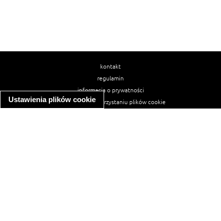
kontakt
regulamin
informacja o prywatności
Ustawienia plików cookie
informacja o wykorzystaniu plików cookie
ułatwienia dostępu
Najpopularniejsze przepisy
spaghetti bolognese
makaron z kurczakiem w sosie śmietanowym
kanapka z indykiem
ratatouille
lahmacun
mac and cheese