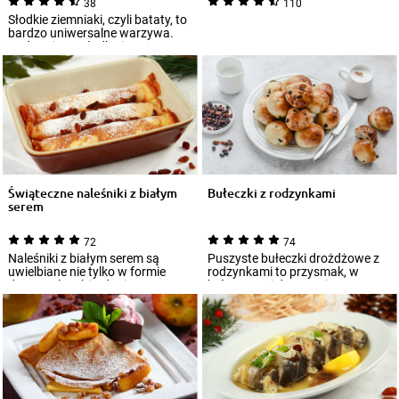
38
110
Słodkie ziemniaki, czyli bataty, to
bardzo uniwersalne warzywa.
Podasz je na słodko i
wytrawnie...
Świąteczne naleśniki z białym
Bułeczki z rodzynkami
serem
72
74
Naleśniki z białym serem są
Puszyste bułeczki drożdżowe z
uwielbiane nie tylko w formie
rodzynkami to przysmak, w
deseru, ale także dania
którym twoi domownicy
obiadowego. Wyr...
zakochają się od pi...