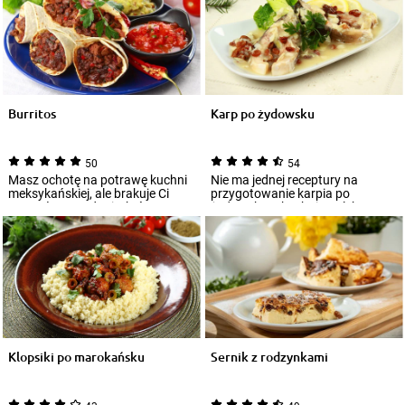
Burritos
Karp po żydowsku
50
54
Masz ochotę na potrawę kuchni
Nie ma jednej receptury na
meksykańskiej, ale brakuje Ci
przygotowanie karpia po
pomysłu? Oto danie, które z
żydowsku – kuchnia polska zna
pewnością...
go w różnych war...
Klopsiki po marokańsku
Sernik z rodzynkami