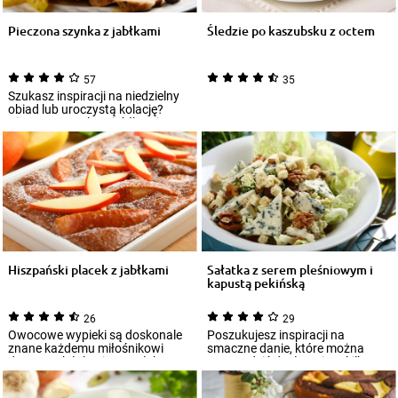
Pieczona szynka z jabłkami
Śledzie po kaszubsku z octem
57
35
Szukasz inspiracji na niedzielny
obiad lub uroczystą kolację?
Pieczona szynka z jabłkami to
propo...
Hiszpański placek z jabłkami
Sałatka z serem pleśniowym i
kapustą pekińską
26
29
Owocowe wypieki są doskonale
Poszukujesz inspiracji na
znane każdemu miłośnikowi
smaczne danie, które można
domowych łakoci. Kawałek
przyrządzić dosłownie w kilka
szarlotki do fili...
chwil? Koniecz...