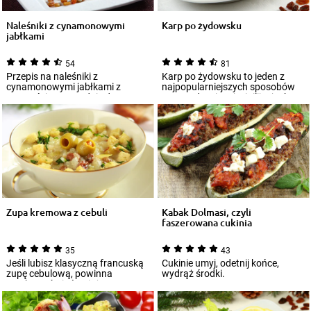
Naleśniki z cynamonowymi
Karp po żydowsku
jabłkami
54
81
Przepis na naleśniki z
Karp po żydowsku to jeden z
cynamonowymi jabłkami z
najpopularniejszych sposobów
pewnością przypadnie do gustu
przyrządzenia tej wigilijnej ryby.
wszystkim tym, którz...
Jego...
Zupa kremowa z cebuli
Kabak Dolmasi, czyli
faszerowana cukinia
35
43
Jeśli lubisz klasyczną francuską
Cukinie umyj, odetnij końce,
zupę cebulową, powinna
wydrąż środki.
smakować Ci również
proponowana tutaj zup...