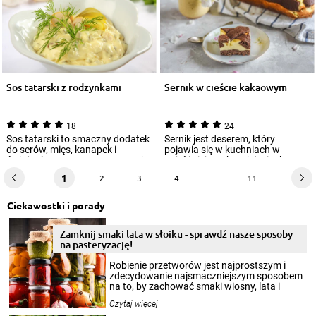
Sos tatarski z rodzynkami
Sernik w cieście kakaowym
18
24
Sos tatarski to smaczny dodatek
Sernik jest deserem, który
do serów, mięs, kanapek i
pojawia się w kuchniach w
świeżych warzyw. Przygotowuje
najróżniejszych wcieleniach,
się go do...
przez co bardzo...
1
2
3
4
. . .
11
Ciekawostki i porady
Zamknij smaki lata w słoiku - sprawdź nasze sposoby
na pasteryzację!
Robienie przetworów jest najprostszym i
zdecydowanie najsmaczniejszym sposobem
na to, by zachować smaki wiosny, lata i
jesieni na dłużej. Można robić setki zdjęć
Czytaj więcej
krajobrazów, by cieszyć nimi oko w sezonie