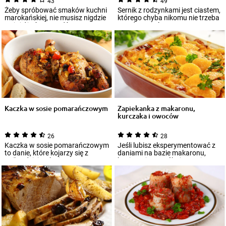
43
49
Żeby spróbować smaków kuchni
Sernik z rodzynkami jest ciastem,
marokańskiej, nie musisz nigdzie
którego chyba nikomu nie trzeba
wyjeżdżać. Sprawdź nasz
przedstawiać. Znany w
przepis na...
setkach...
Kaczka w sosie pomarańczowym
Zapiekanka z makaronu,
kurczaka i owoców
26
28
Kaczka w sosie pomarańczowym
Jeśli lubisz eksperymentować z
to danie, które kojarzy się z
daniami na bazie makaronu,
najbardziej wykwintną
koniecznie wypróbuj przepis na
restauracją. Spr...
makarono...