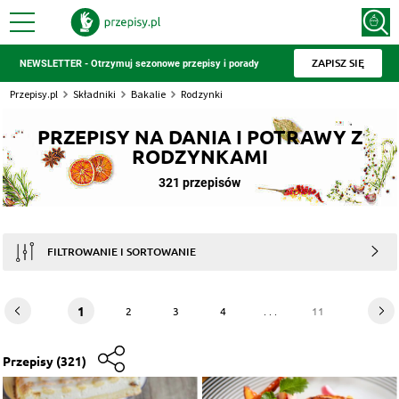
ZAPISZ SIĘ
NEWSLETTER - Otrzymuj sezonowe przepisy i porady
Przepisy.pl
Składniki
Bakalie
Rodzynki
PRZEPISY NA DANIA I POTRAWY Z
RODZYNKAMI
321 przepisów
FILTROWANIE I SORTOWANIE
1
2
3
4
. . .
11
Przepisy
(321)