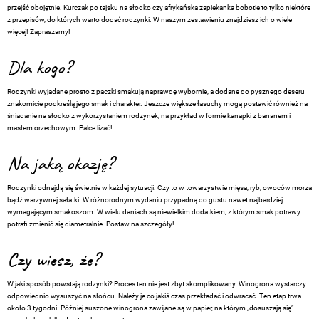
przejść obojętnie. Kurczak po tajsku na słodko czy afrykańska zapiekanka bobotie to tylko niektóre
z przepisów, do których warto dodać rodzynki. W naszym zestawieniu znajdziesz ich o wiele
więcej! Zapraszamy!
Dla kogo?
Rodzynki wyjadane prosto z paczki smakują naprawdę wybornie, a dodane do pysznego deseru
znakomicie podkreślą jego smak i charakter. Jeszcze większe łasuchy mogą postawić również na
śniadanie na słodko z wykorzystaniem rodzynek, na przykład w formie kanapki z bananem i
masłem orzechowym. Palce lizać!
Na jaką okazję?
Rodzynki odnajdą się świetnie w każdej sytuacji. Czy to w towarzystwie mięsa, ryb, owoców morza
bądź warzywnej sałatki. W różnorodnym wydaniu przypadną do gustu nawet najbardziej
wymagającym smakoszom. W wielu daniach są niewielkim dodatkiem, z którym smak potrawy
potrafi zmienić się diametralnie. Postaw na szczegóły!
Czy wiesz, że?
W jaki sposób powstają rodzynki? Proces ten nie jest zbyt skomplikowany. Winogrona wystarczy
odpowiednio wysuszyć na słońcu. Należy je co jakiś czas przekładać i odwracać. Ten etap trwa
około 3 tygodni. Później suszone winogrona zawijane są w papier, na którym „dosuszają się”