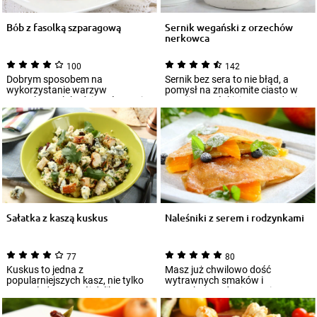
Bób z fasolką szparagową
Sernik wegański z orzechów
nerkowca
100
142
Dobrym sposobem na
Sernik bez sera to nie błąd, a
wykorzystanie warzyw
pomysł na znakomite ciasto w
strączkowych będzie połączenie
wersji wegańskiej. Tego rodzaju
ich w wyśmienitej sałatce...
diety...
Sałatka z kaszą kuskus
Naleśniki z serem i rodzynkami
77
80
Kuskus to jedna z
Masz już chwilowo dość
popularniejszych kasz, nie tylko
wytrawnych smaków i
ze względu na swój delikatny
potrzebujesz dania na nieco
smak, ale również...
słodszą nutę? Przypomnij s...