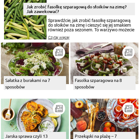
zimowym, ale to smaczny posiłek pozwoli w
pełni poczuć atmosferę cieplejszych
Jak zrobić fasolkę szparagową do słoików na zimę?
miesięcy. Przygotowanie słoików ze
Jak zawekować?
smakowitą zawartością musi obejmować
patenty, które pozwolą zachować świeżość
Sprawdźcie, jak zrobić fasolkę szparagową
przetworów.
do słoików na zimę i cieszyć się jej smakiem
również poza sezonem. To warzywo możecie
wekować na wiele sposobów. Wykorzystajcie
Czytaj więcej
nasze propozycje!
Sałatka z burakami na 7
Fasolka szparagowa na 8
sposobów
sposobów
Jarska sprawa czyli 13
Przekąski na plażę – 7