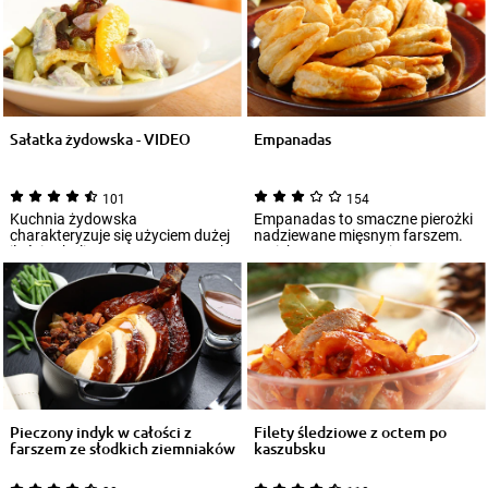
Sałatka żydowska - VIDEO
Empanadas
101
154
Kuchnia żydowska
Empanadas to smaczne pierożki
charakteryzuje się użyciem dużej
nadziewane mięsnym farszem.
ilości cebuli oraz aromatycznych,
Do ich przygotowania
korzennych pr...
wykorzystuje się c...
Pieczony indyk w całości z
Filety śledziowe z octem po
farszem ze słodkich ziemniaków
kaszubsku