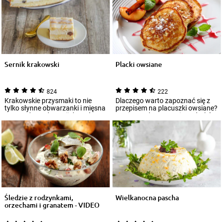
Sernik krakowski
Placki owsiane
824
222
Krakowskie przysmaki to nie
Dlaczego warto zapoznać się z
tylko słynne obwarzanki i mięsna
przepisem na placuszki owsiane?
maczanka. W kwestii deserów
Dania z wykorzystaniem płatków
Gród Kra...
owsi...
Śledzie z rodzynkami,
Wielkanocna pascha
orzechami i granatem - VIDEO