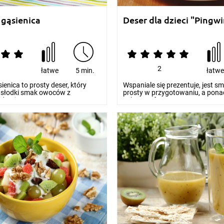
gąsienica
Deser dla dzieci "Pingw
2
łatwe
5 min.
łatw
nica to prosty deser, który
Wspaniale się prezentuje, jest s
e słodki smak owoców z
prosty w przygotowaniu, a pon
dami. Do...
zabawną formę. Dese...