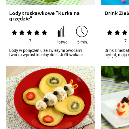
Lody truskawkowe "Kurka na
Drink Zie
grzędzie"
7
7
łatwe
5 min.
Lody w połączeniu ze świeżymi owocami
Drink z herba
tworzą wprost idealny duet. Jeśli szukasz
herbat, mają 
inspiracji na cie...
właściwości. T