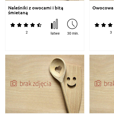
Naleśniki z owocami i bitą
Owocowa h
śmietaną
2
3
łatwe
30 min.