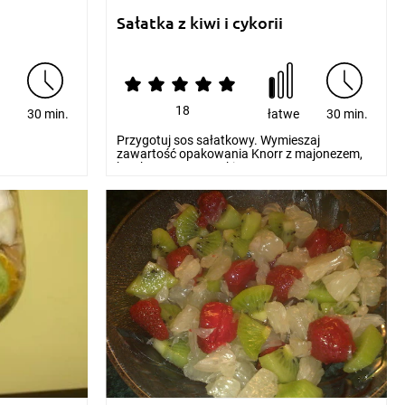
Sałatka z kiwi i cykorii
18
e
30 min.
łatwe
30 min.
Przygotuj sos sałatkowy. Wymieszaj
zawartość opakowania Knorr z majonezem,
ketchupem, oraz sokiem...