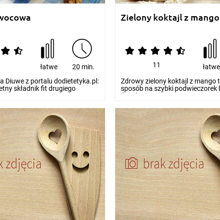
owocowa
Zielony koktajl z mango
11
łatwe
20 min.
łatw
 Diuwe z portalu dodietetyka.pl:
Zdrowy zielony koktajl z mango 
tny składnik fit drugiego
sposób na szybki podwieczorek l
.
śniadanie. D...