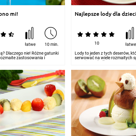
lono mi!
Najlepsze lody dla dziec
10
łatwe
10 min.
łatw
tą? Dlaczego nie! Różne gatunki
Lody to jeden z tych deserów, k
rozmaite zastosowania i
serwować na wiele rozmaitych 
e...
Przepis na słodk...