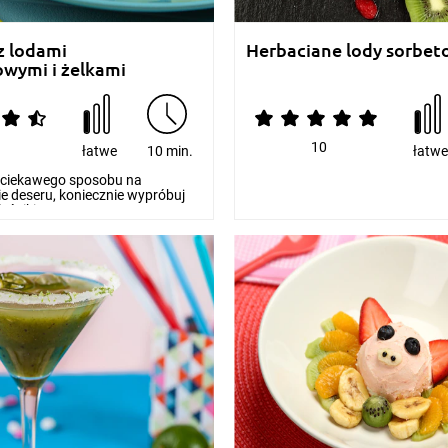
z lodami
Herbaciane lody sorbe
wymi i żelkami
10
łatwe
10 min.
łatw
z ciekawego sposobu na
e deseru, koniecznie wypróbuj
eśniki...