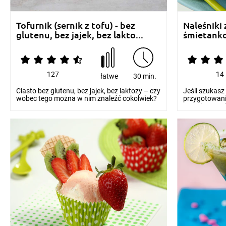
Tofurnik (sernik z tofu) - bez
Naleśniki 
glutenu, bez jajek, bez lakto...
śmietanko
127
14
łatwe
30 min.
Ciasto bez glutenu, bez jajek, bez laktozy – czy
Jeśli szukas
wobec tego można w nim znaleźć cokolwiek?
przygotowani
Jasna...
przepis na nal