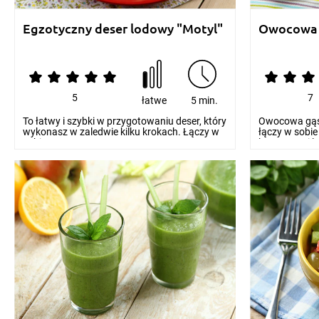
Egzotyczny deser lodowy "Motyl"
Owocowa 
5
7
łatwe
5 min.
To łatwy i szybki w przygotowaniu deser, który
Owocowa gąsie
wykonasz w zaledwie kilku krokach. Łączy w
łączy w sobi
sobie s...
kremowymi lo