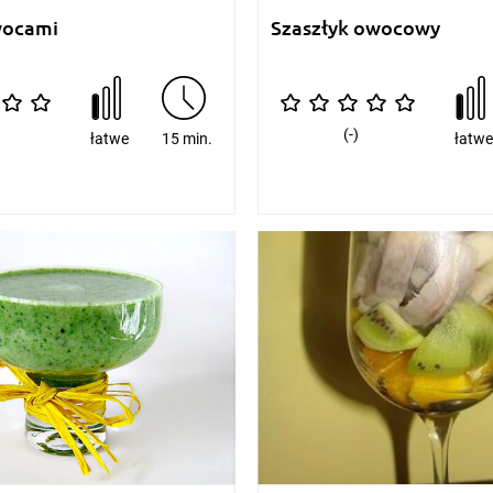
wocami
Szaszłyk owocowy
(-)
łatwe
15 min.
łatw