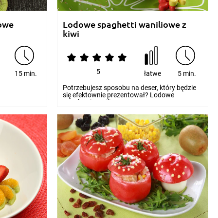
towe
Lodowe spaghetti waniliowe z
kiwi
5
e
15 min.
łatwe
5 min.
Potrzebujesz sposobu na deser, który będzie
się efektownie prezentował? Lodowe
spaghetti waniliow...