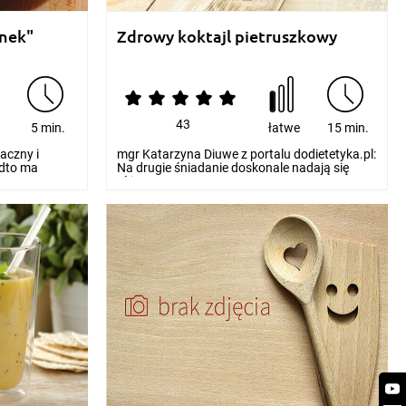
inek"
Zdrowy koktajl pietruszkowy
43
e
5 min.
łatwe
15 min.
maczny i
mgr Katarzyna Diuwe z portalu dodietetyka.pl:
adto ma
Na drugie śniadanie doskonale nadają się
różnego ro...