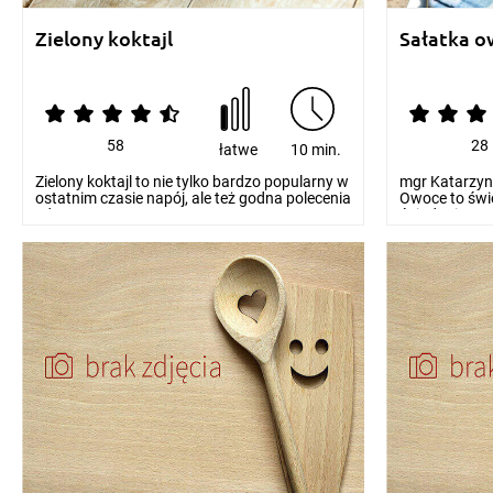
Zielony koktajl
Sałatka 
58
28
łatwe
10 min.
Zielony koktajl to nie tylko bardzo popularny w
mgr Katarzyna
ostatnim czasie napój, ale też godna polecenia
Owoce to świe
zd...
śniadania. S..