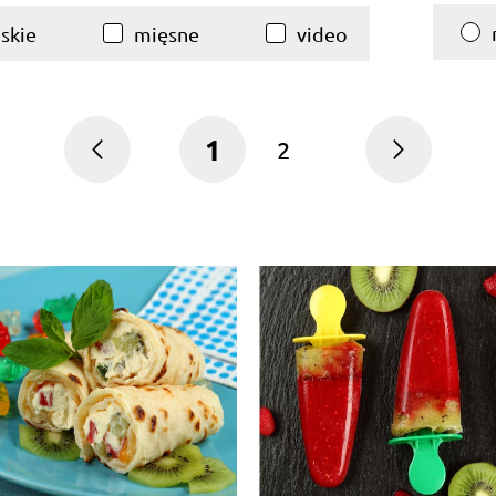
skie
mięsne
video
1
2