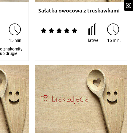
Sałatka owocowa z truskawkami
1
e
15 min.
łatwe
15 min.
to znakomity
ub drugie