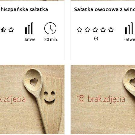
iszpańska sałatka
Sałatka owocowa z win
(-)
łatwe
30 min.
łatw