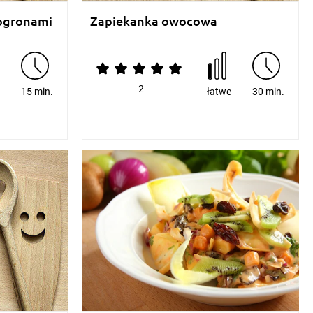
ogronami
Zapiekanka owocowa
2
e
15 min.
łatwe
30 min.