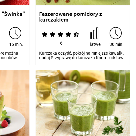
i "Świnka"
Faszerowane pomidory z
kurczakiem
6
e
15 min.
łatwe
30 min.
tóre można
Kurczaka oczyść, pokrój na mniejsze kawałki,
sposobów.
dodaj Przyprawę do kurczaka Knorr i odstaw
na 15 min...