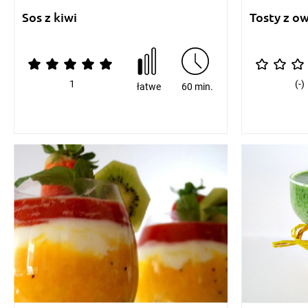
Sos z kiwi
Tosty z o
1
(-)
łatwe
60 min.