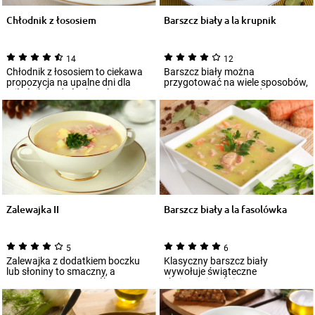
Chłodnik z łososiem
Barszcz biały a la krupnik
14
12
Chłodnik z łososiem to ciekawa
Barszcz biały można
propozycja na upalne dni dla
przygotować na wiele sposobów,
miłośników dań rybnych.
urozmaicając jego podstawową
Najpierw ugot...
wersję. Wypróbuj...
Zalewajka II
Barszcz biały a la fasolówka
5
6
Zalewajka z dodatkiem boczku
Klasyczny barszcz biały
lub słoniny to smaczny, a
wywołuje świąteczne
zarazem prosty sposób na
skojarzenia, ale jego
przygotowanie dan...
urozmaicona wersja to
doskonała...