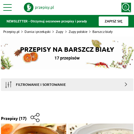
ZAPISZ SIĘ
NEWSLETTER - Otrzymuj sezonowe przepisy i porady
Przepisy.pl
Dania i przekąski
Zupy
Zupy polskie
Barszcz biały
PRZEPISY NA BARSZCZ BIAŁY
17 przepisów
FILTROWANIE I SORTOWANIE
Przepisy
(17)