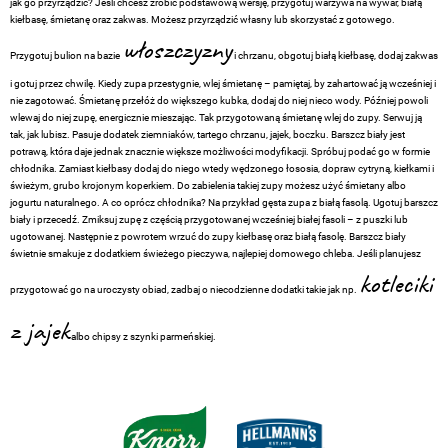
jak go przyrządzić? Jeśli chcesz zrobić podstawową wersję, przygotuj warzywa na wywar, białą
kiełbasę, śmietanę oraz zakwas. Możesz przyrządzić własny lub skorzystać z gotowego.
włoszczyzny
Przygotuj bulion na bazie
i chrzanu, obgotuj białą kiełbasę, dodaj zakwas
i gotuj przez chwilę. Kiedy zupa przestygnie, wlej śmietanę – pamiętaj, by zahartować ją wcześniej i
nie zagotować. Śmietanę przełóż do większego kubka, dodaj do niej nieco wody. Później powoli
wlewaj do niej zupę, energicznie mieszając. Tak przygotowaną śmietanę wlej do zupy. Serwuj ją
tak, jak lubisz. Pasuje dodatek ziemniaków, tartego chrzanu, jajek, boczku. Barszcz biały jest
potrawą, która daje jednak znacznie większe możliwości modyfikacji. Spróbuj podać go w formie
chłodnika. Zamiast kiełbasy dodaj do niego wtedy wędzonego łososia, dopraw cytryną, kiełkami i
świeżym, grubo krojonym koperkiem. Do zabielenia takiej zupy możesz użyć śmietany albo
jogurtu naturalnego. A co oprócz chłodnika? Na przykład gęsta zupa z białą fasolą. Ugotuj barszcz
biały i przecedź. Zmiksuj zupę z częścią przygotowanej wcześniej białej fasoli – z puszki lub
ugotowanej. Następnie z powrotem wrzuć do zupy kiełbasę oraz białą fasolę. Barszcz biały
świetnie smakuje z dodatkiem świeżego pieczywa, najlepiej domowego chleba. Jeśli planujesz
kotleciki
przygotować go na uroczysty obiad, zadbaj o niecodzienne dodatki takie jak np.
z jajek
albo chipsy z szynki parmeńskiej.