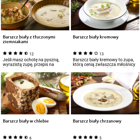
Barszcz biały z tłuczonymi
Barszcz biały kremowy
ziemniakami
12
13
Jeśli masz ochotę na pyszną,
Barszcz biały kremowy to zupa,
wyrazistą zupę, przepis na
którą cenią zwłaszcza miłośnicy
barszcz biały z tłuczonymi
tradycyjnych smaków. Nada się
ziemniakami bę...
idea...
Barszcz biały w chlebie
Barszcz biały chrzanowy
6
5