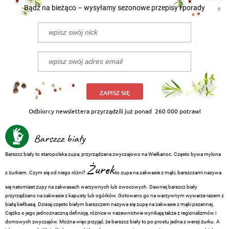
Bądź na bieżąco – wysyłamy sezonowe przepisy i porady
ZAPISZ SIĘ
Odbiorcy newslettera przyrządzili już ponad
260 000 potraw!
Barszcz biały
Barszcz biały to staropolska zupa, przyrządzana zwyczajowo na Wielkanoc. Często bywa mylona
Żurek
z żurkiem. Czym się od niego różni?
to zupa na zakwasie z mąki, barszczami nazywa
się natomiast zupy na zakwasach warzywnych lub owocowych. Dawniej barszcz biały
przyrządzano na zakwasie z kapusty lub ogórków. Gotowano go na warzywnym wywarze razem z
białą kiełbasą. Dzisiaj często białym barszczem nazywa się zupę na zakwasie z mąki pszennej.
Ciężko o jego jednoznaczną definicję, różnice w nazewnictwie wynikają także z regionalizmów i
domowych zwyczajów. Można więc przyjąć, że barszcz biały to po prostu jedna z wersji żurku. A