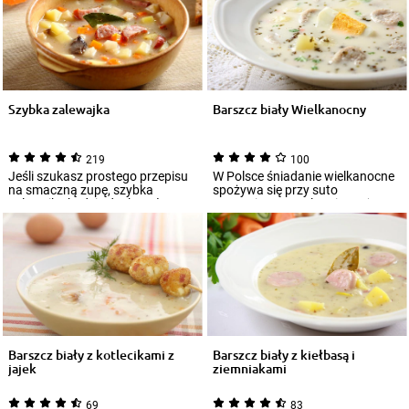
Szybka zalewajka
Barszcz biały Wielkanocny
219
100
Jeśli szukasz prostego przepisu
W Polsce śniadanie wielkanocne
na smaczną zupę, szybka
spożywa się przy suto
zalewajka będzie doskonałą
zastawionym stole. Nie może na
propozycją dla...
nim zabraknąć...
Barszcz biały z kotlecikami z
Barszcz biały z kiełbasą i
jajek
ziemniakami
69
83