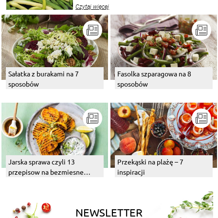
wekować na wiele sposobów. Wykorzystajcie
Czytaj więcej
nasze propozycje!
Sałatka z burakami na 7
Fasolka szparagowa na 8
sposobów
sposobów
Jarska sprawa czyli 13
Przekąski na plażę – 7
przepisow na bezmiesne
inspiracji
dania z grilla
NEWSLETTER