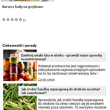
Barszcz biały na grzybowo
(-)
Ciekawostki i porady
Zamknij smaki lata w słoiku - sprawdź nasze sposoby
na pasteryzację!
Robienie przetworów jest najprostszym i
zdecydowanie najsmaczniejszym sposobem
na to, by zachować smaki wiosny, lata i
jesieni na dłużej. Można robić setki zdjęć
Czytaj więcej
krajobrazów, by cieszyć nimi oko w sezonie
zimowym, ale to smaczny posiłek pozwoli w
pełni poczuć atmosferę cieplejszych
Jak zrobić fasolkę szparagową do słoików na zimę?
miesięcy. Przygotowanie słoików ze
Jak zawekować?
smakowitą zawartością musi obejmować
patenty, które pozwolą zachować świeżość
Sprawdźcie, jak zrobić fasolkę szparagową
przetworów.
do słoików na zimę i cieszyć się jej smakiem
również poza sezonem. To warzywo możecie