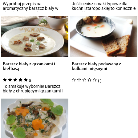
Wypróbuj przepis na
Jeśli cenisz smaki typowe dla
aromatyczny barszcz biały w
kuchni staropolskiej to koniecznie
chlebie i zaskocz domowników
wypróbuj przepis na
wyjątkowym smakiem o...
przepyszny...
Barszcz biały z grzankami i
Barszcz biały podawany z
kiełbasą
kulkami mięsnymi
5
(-)
To smakuje wybornie! Barszcz
biały z chrupiącymi grzankami i
kiełbasą to idealna propozycja na
py...