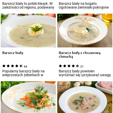
Barszcz biały to polski klasyk. W
Barszcz biały na bogato.
zależności od regionu, podawany
Ugotowane ziemniaki pokrojone
jest na różne sposoby. Dzięki t...
w kostkę i kawałki białej kiełbasy
sprawia...
Barszcz biały
Barszcz biały z chrzanową
chmurką
44
31
Popularny barszcz biały na
Barszcz biały powinien
wieprzowych żeberkach w
wyróżniać się i przykuwać uwagę
naszym kraju kojarzy się bardzo
intensywnym smakiem chrzanu.
pozytywnie. Go...
Aby uzyskać t...