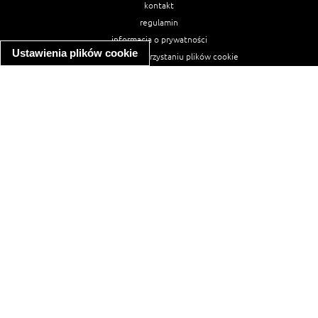
kontakt
regulamin
informacja o prywatności
Ustawienia plików cookie
informacja o wykorzystaniu plików cookie
ułatwienia dostępu
Najpopularniejsze przepisy
spaghetti bolognese
makaron z kurczakiem w sosie śmietanowym
kanapka z indykiem
ratatouille
lahmacun
mac and cheese
zupa minestrone
cannelloni ze szpinakiem i ricottą
spaghetti przepisy
makaron z kurczakiem