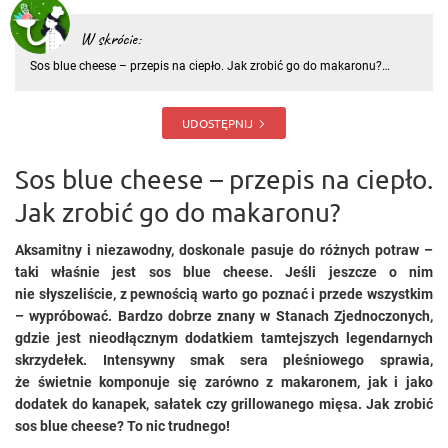
W skrócie:
Sos blue cheese – przepis na ciepło. Jak zrobić go do makaronu?
Aksamitny i niezawodny, doskonale pasuje do różnych potraw – taki
właśnie jest sos blue cheese. Jeśli jeszcze o nim nie słyszeliście, z
pewnością warto go poznać i przede wszystkim – wypróbo
UDOSTĘPNIJ
Sos blue cheese – przepis na ciepło.
Jak zrobić go do makaronu?
Aksamitny i niezawodny, doskonale pasuje do różnych potraw –
taki właśnie jest sos blue cheese. Jeśli jeszcze o nim
nie słyszeliście, z pewnością warto go poznać i przede wszystkim
– wypróbować. Bardzo dobrze znany w Stanach Zjednoczonych,
gdzie jest nieodłącznym dodatkiem tamtejszych legendarnych
skrzydełek. Intensywny smak sera pleśniowego sprawia,
że świetnie komponuje się zarówno z makaronem, jak i jako
dodatek do kanapek, sałatek czy grillowanego mięsa. Jak zrobić
sos blue cheese? To nic trudnego!