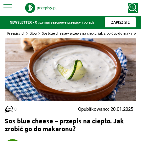
ZAPISZ SIĘ
NEWSLETTER - Otrzymuj sezonowe przepisy i porady
Przepisy.pl
Blog
Sos blue cheese – przepis na ciepło. jak zrobić go do makaronu
Opublikowano: 20.01.2025
0
Sos blue cheese – przepis na ciepło. Jak
zrobić go do makaronu?