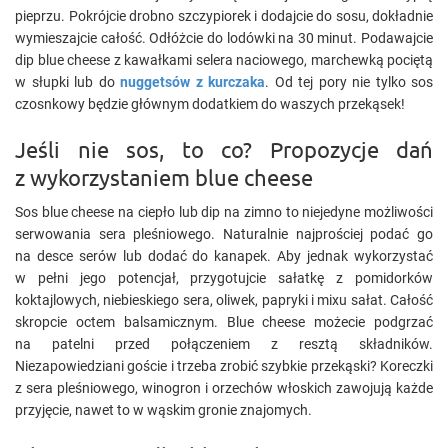
pieprzu. Pokrójcie drobno szczypiorek i dodajcie do sosu, dokładnie
wymieszajcie całość. Odłóżcie do lodówki na 30 minut. Podawajcie
dip blue cheese z kawałkami selera naciowego, marchewką pociętą
w słupki lub do
nuggetsów z kurczaka
. Od tej pory nie tylko sos
czosnkowy będzie głównym dodatkiem do waszych przekąsek!
Jeśli nie sos, to co? Propozycje dań
z wykorzystaniem blue cheese
Sos blue cheese na ciepło lub dip na zimno to niejedyne możliwości
serwowania sera pleśniowego. Naturalnie najprościej podać go
na desce serów lub dodać do kanapek. Aby jednak wykorzystać
w pełni jego potencjał, przygotujcie sałatkę z pomidorków
koktajlowych, niebieskiego sera, oliwek, papryki i mixu sałat. Całość
skropcie octem balsamicznym. Blue cheese możecie podgrzać
na patelni przed połączeniem z resztą składników.
Niezapowiedziani goście i trzeba zrobić szybkie przekąski? Koreczki
z sera pleśniowego, winogron i orzechów włoskich zawojują każde
przyjęcie, nawet to w wąskim gronie znajomych.