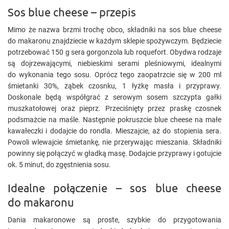
Sos blue cheese – przepis
Mimo że nazwa brzmi trochę obco, składniki na sos blue cheese
do makaronu znajdziecie w każdym sklepie spożywczym. Będziecie
potrzebować 150 g sera gorgonzola lub roquefort. Obydwa rodzaje
są dojrzewającymi, niebieskimi serami pleśniowymi, idealnymi
do wykonania tego sosu. Oprócz tego zaopatrzcie się w 200 ml
śmietanki 30%, ząbek czosnku, 1 łyżkę masła i przyprawy.
Doskonale będą współgrać z serowym sosem szczypta gałki
muszkatołowej oraz pieprz. Przeciśnięty przez praskę czosnek
podsmażcie na maśle. Następnie pokruszcie blue cheese na małe
kawałeczki i dodajcie do rondla. Mieszajcie, aż do stopienia sera.
Powoli wlewajcie śmietankę, nie przerywając mieszania. Składniki
powinny się połączyć w gładką masę. Dodajcie przyprawy i gotujcie
ok. 5 minut, do zgęstnienia sosu.
Idealne połączenie – sos blue cheese
do makaronu
Dania makaronowe są proste, szybkie do przygotowania