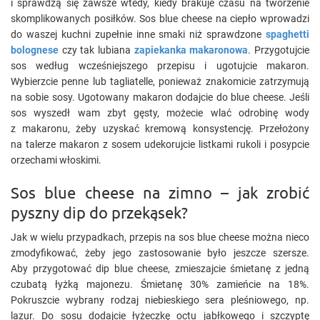
i sprawdzą się zawsze wtedy, kiedy brakuje czasu na tworzenie
skomplikowanych posiłków. Sos blue cheese na ciepło wprowadzi
do waszej kuchni zupełnie inne smaki niż sprawdzone
spaghetti
bolognese
czy tak lubiana
zapiekanka makaronowa
. Przygotujcie
sos według wcześniejszego przepisu i ugotujcie makaron.
Wybierzcie penne lub tagliatelle, ponieważ znakomicie zatrzymują
na sobie sosy. Ugotowany makaron dodajcie do blue cheese. Jeśli
sos wyszedł wam zbyt gęsty, możecie wlać odrobinę wody
z makaronu, żeby uzyskać kremową konsystencję. Przełożony
na talerze makaron z sosem udekorujcie listkami rukoli i posypcie
orzechami włoskimi.
Sos blue cheese na zimno – jak zrobić
pyszny dip do przekąsek?
Jak w wielu przypadkach, przepis na sos blue cheese można nieco
zmodyfikować, żeby jego zastosowanie było jeszcze szersze.
Aby przygotować dip blue cheese, zmieszajcie śmietanę z jedną
czubatą łyżką majonezu. Śmietanę 30% zamieńcie na 18%.
Pokruszcie wybrany rodzaj niebieskiego sera pleśniowego, np.
lazur. Do sosu dodajcie łyżeczkę octu jabłkowego i szczyptę