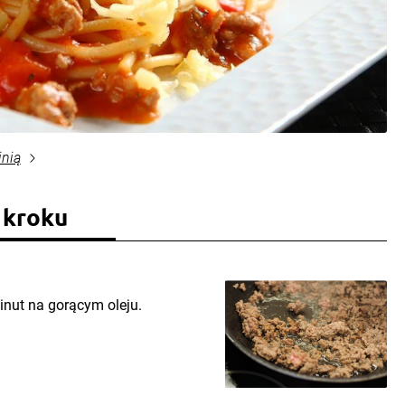
inią
 kroku
nut na gorącym oleju.