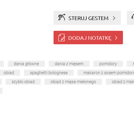
STERUJ GESTEM
DODAJ NOTATKĘ
dania główne
dania z mięsem
pomidory
obiad
spaghetti bolognese
makaron z sosem pomido
szybki obiad
obiad z mięsa mielonego
obiad z ma