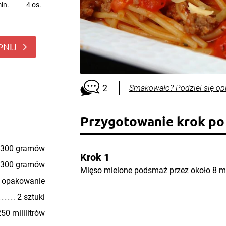
in.
4 os.
PNIJ
2
Smakowało? Podziel się op
Przygotowanie krok po
300 gramów
Krok 1
300 gramów
Mięso mielone podsmaż przez około 8 mi
 opakowanie
2 sztuki
50 mililitrów