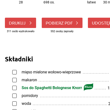
28
698 os.
łatwe
30 m
DRUKUJ
POBIERZ PDF
UDOSTĘ
311 osób wydrukowało
552 osoby zapisały
Składniki
mięso mielone wołowo-wieprzowe
makaron
Sos do Spaghetti Bolognese Knorr
1
pomidory
woda
2