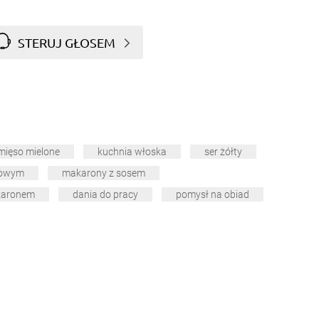
STERUJ GŁOSEM
mięso mielone
kuchnia włoska
ser żółty
rowym
makarony z sosem
karonem
dania do pracy
pomysł na obiad