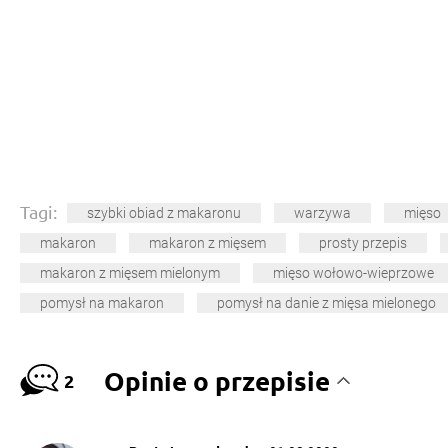
Tagi:
szybki obiad z makaronu
warzywa
mięso
makaron
makaron z mięsem
prosty przepis
makaron z mięsem mielonym
mięso wołowo-wieprzowe
pomysł na makaron
pomysł na danie z mięsa mielonego
Opinie o przepisie
2