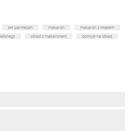
ser parmezan
makaron
makaron z mięsem
ielonego
obiad z makaronem
pomysł na obiad