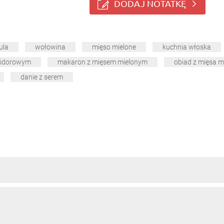
DODAJ NOTATKĘ
ula
wołowina
mięso mielone
kuchnia włoska
midorowym
makaron z mięsem mielonym
obiad z mięsa m
danie z serem