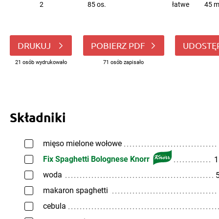
2
85 os.
łatwe
45 m
DRUKUJ
POBIERZ PDF
UDOSTĘ
21 osób wydrukowało
71 osób zapisało
Składniki
mięso mielone wołowe
Fix Spaghetti Bolognese Knorr
1
woda
5
makaron spaghetti
cebula