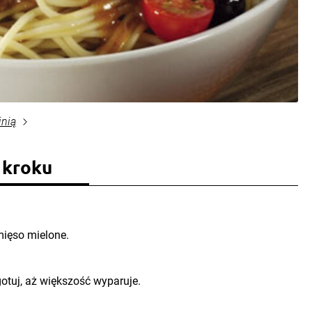
inią
 kroku
mięso mielone.
gotuj, aż większość wyparuje.