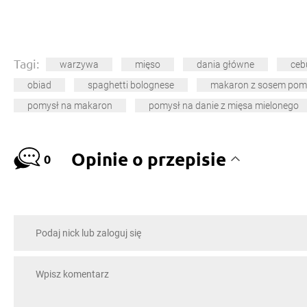
Tagi:
warzywa
mięso
dania główne
ceb
obiad
spaghetti bolognese
makaron z sosem po
pomysł na makaron
pomysł na danie z mięsa mielonego
Opinie o przepisie
0