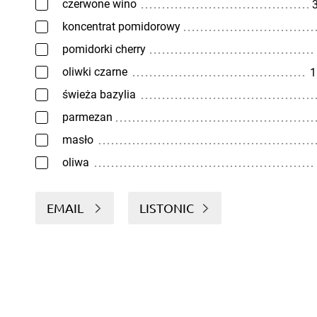
czerwone wino
3
koncentrat pomidorowy
pomidorki cherry
oliwki czarne
1
świeża bazylia
parmezan
masło
oliwa
EMAIL
LISTONIC