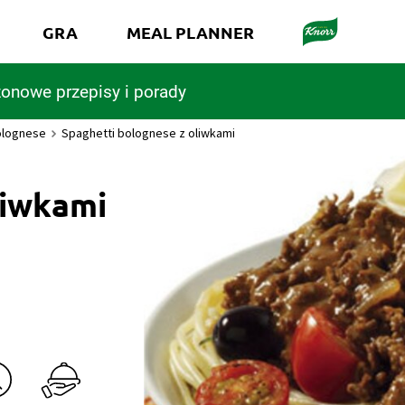
GRA
MEAL PLANNER
onowe przepisy i porady
olognese
Spaghetti bolognese z oliwkami
liwkami