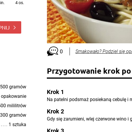
in.
4 os.
PNIJ
0
Smakowało? Podziel się op
Przygotowanie krok po
500 gramów
Krok 1
 opakowanie
Na patelni podsmaż posiekaną cebulę i 
00 mililitrów
Krok 2
300 gramów
Gdy się zarumieni, wlej czerwone wino i 
1 sztuka
Krok 3