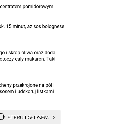
ncentratem pomidorowym.
 ok. 15 minut, aż sos bolognese
o i skrop oliwą oraz dodaj
 otoczy cały makaron. Taki
erry przekrojone na pół i
sosem i udekoruj listkami
STERUJ GŁOSEM