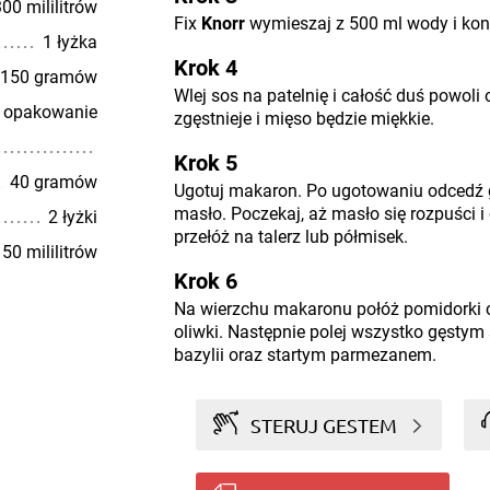
00 mililitrów
Fix
Knorr
wymieszaj z 500 ml wody i ko
1 łyżka
Krok 4
150 gramów
Wlej sos na patelnię i całość duś powoli
 opakowanie
zgęstnieje i mięso będzie miękkie.
Krok 5
40 gramów
Ugotuj makaron. Po ugotowaniu odcedź g
masło. Poczekaj, aż masło się rozpuści i
2 łyżki
przełóż na talerz lub półmisek.
50 mililitrów
Krok 6
Na wierzchu makaronu połóż pomidorki ch
oliwki. Następnie polej wszystko gęstym 
bazylii oraz startym parmezanem.
STERUJ GESTEM