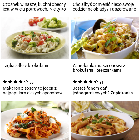
Czosnek w naszej kuchni obecny
Chciałbyś odmienić nieco swoje
jest w wielu potrawach. Nie tylko
codzienne obiady? Faszerowane
Polacy kochają to warzywo.
muszle makaronowe to ciekawa i
Włosk...
prost...
Tagliatelle z brokułami
Zapiekanka makaronowa z
brokułami i pieczarkami
55
81
Makaron z sosem to jeden z
Jesteś fanem dań
najpopularniejszych sposobów
jednogarnkowych? Zapiekanka
na smaczny i szybki obiad –
makaronowa z brokułami i
przygotuj go...
pieczarkami na pewno przypa...