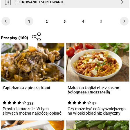
FILTROWANIE I SORTOWANIE
1
2
3
4
5
Przepisy
(160)
Zapiekanka z pieczarkami
Makaron tagliatelle z sosem
bolognese i mozzarellą
238
97
Prosto i smacznie. W tych
Czy może być coś pyszniejszego
słowach można najkrócej opisać
na włoski obiad niż klasyczny
zapiekankę z pieczarkami, którą
makaron tagliatelle bolognese?
zajadać...
Zapew...