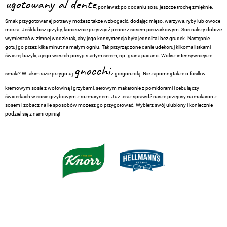
ugotowany al dente
, ponieważ po dodaniu sosu jeszcze trochę zmięknie.
Smak przygotowanej potrawy możesz także wzbogacić, dodając mięso, warzywa, ryby lub owoce
morza. Jeśli lubisz grzyby, koniecznie przyrządź penne z sosem pieczarkowym. Sos należy dobrze
wymieszać w zimnej wodzie tak, aby jego konsystencja była jednolita i bez grudek. Następnie
gotuj go przez kilka minut na małym ogniu. Tak przyrządzone danie udekoruj kilkoma listkami
świeżej bazylii, a jego wierzch posyp startym serem, np. grana padano. Wolisz intensywniejsze
gnocchi
smaki? W takim razie przygotuj
z gorgonzolą. Nie zapomnij także o fusilli w
kremowym sosie z wołowiną i grzybami, serowym makaronie z pomidorami i cebulą czy
świderkach w sosie grzybowym z rozmarynem. Już teraz sprawdź nasze przepisy na makaron z
sosem i zobacz na ile sposobów możesz go przygotować. Wybierz swój ulubiony i koniecznie
podziel się z nami opinią!