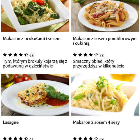
Makaron z brokułami i serem
Makaron z sosem pomidorowym
i cukinią
93
73
Tym, którym brokuły kojarzą się z
Smaczny obiad, który
podawaną w dzieciństwie
przyrządzisz w kilkanaście
rozgotowaną bezsmakową
minut? Wybierz makaron z
papką, a na co d...
sosem pomidorowym i cuki...
Lasagne
Makaron z sosem 4 sery
41
69