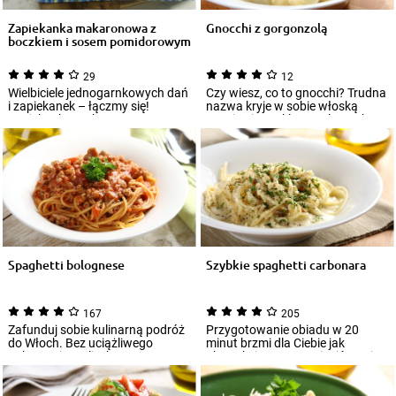
Zapiekanka makaronowa z
Gnocchi z gorgonzolą
boczkiem i sosem pomidorowym
29
12
Wielbiciele jednogarnkowych dań
Czy wiesz, co to gnocchi? Trudna
i zapiekanek – łączmy się!
nazwa kryje w sobie włoską
Zapiekanka makaronowa z
wersję niezwykle popularnych w
boczkiem i sos...
Polsce...
Spaghetti bolognese
Szybkie spaghetti carbonara
167
205
Zafunduj sobie kulinarną podróż
Przygotowanie obiadu w 20
do Włoch. Bez uciążliwego
minut brzmi dla Ciebie jak
pakowania walizek,
abstrakcja? Czas zmienić swoje
rezerwowania hotelu...
przekonania...