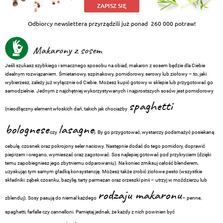
ZAPISZ SIĘ
Odbiorcy newslettera przyrządzili już ponad
260 000 potraw!
Makarony z sosem
Jeśli szukasz szybkiego i smacznego sposobu na obiad, makaron z sosem będzie dla Ciebie
idealnym rozwiązaniem. Śmietanowy, szpinakowy, pomidorowy, serowy lub ziołowy – to, jaki
wybierzesz, zależy już wyłącznie od Ciebie. Możesz kupić gotowy w sklepie lub przygotować go
samodzielnie. Jednym z najchętniej wykorzystywanych i najprostszych sosów jest pomidorowy
spaghetti
(nieodłączny element włoskich dań, takich jak chociażby
bolognese
lasagne
czy
). By go przygotować, wystarczy podsmażyć posiekaną
cebulę, czosnek oraz pokrojony seler naciowy. Następnie dodać do tego pomidory, doprawić
pieprzem i oregano, wymieszać oraz zagotować. Sos najlepiej gotować pod przykryciem (dzięki
temu zapobiegniesz jego zbytniemu odparowaniu). Na koniec zmiksuj całość blenderem,
uzyskując tym samym gładką konsystencję. Możesz także zrobić ziołowe pesto (wszystkie
składniki: ząbek czosnku, bazylię, tarty parmezan oraz orzeszki pinii – utrzyj w moździerzu lub
rodzaju makaronu
zblenduj). Sosy pasują do niemal każdego
– penne,
spaghetti, farfalle czy cannelloni. Pamiętaj jednak, że każdy z nich powinien być