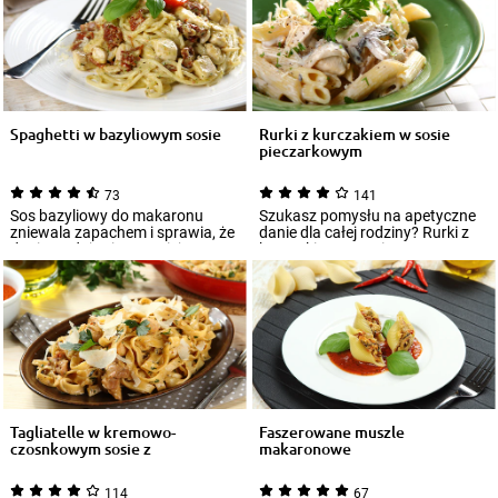
Spaghetti w bazyliowym sosie
Rurki z kurczakiem w sosie
pieczarkowym
73
141
Sos bazyliowy do makaronu
Szukasz pomysłu na apetyczne
zniewala zapachem i sprawia, że
danie dla całej rodziny? Rurki z
danie wydaje się pyszniejsze.
kurczakiem w sosie
Bazylia j...
pieczarkowym będ...
Tagliatelle w kremowo-
Faszerowane muszle
czosnkowym sosie z
makaronowe
grillowanym kurczak...
114
67