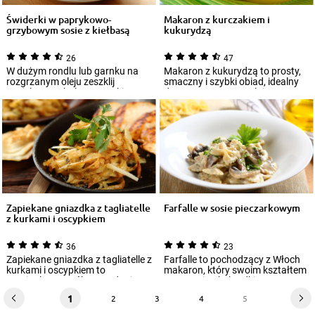
Świderki w paprykowo-
Makaron z kurczakiem i
grzybowym sosie z kiełbasą
kukurydzą
26
47
W dużym rondlu lub garnku na
Makaron z kukurydzą to prosty,
rozgrzanym oleju zeszklij
smaczny i szybki obiad, idealny
posiekaną cebulę z czosnkiem. ...
do pracy czy na uczelnię.
Makaron...
Zapiekane gniazdka z tagliatelle
Farfalle w sosie pieczarkowym
z kurkami i oscypkiem
36
23
Zapiekane gniazdka z tagliatelle z
Farfalle to pochodzący z Włoch
kurkami i oscypkiem to
makaron, który swoim kształtem
oryginalny sposób na podanie
przypomina kokardki. Bywa
makaronu...
nawet naz...
1
2
3
4
5