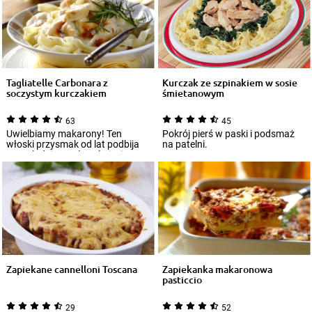
Tagliatelle Carbonara z
Kurczak ze szpinakiem w sosie
soczystym kurczakiem
śmietanowym
63
45
Uwielbiamy makarony! Ten
Pokrój pierś w paski i podsmaż
włoski przysmak od lat podbija
na patelni.
serca ludzi na całym świecie, a
kombinacj...
Zapiekane cannelloni Toscana
Zapiekanka makaronowa
pasticcio
29
52