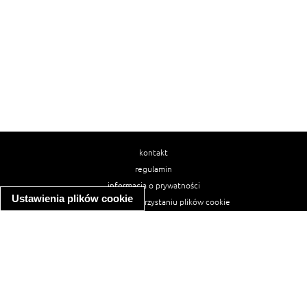
kontakt
regulamin
informacja o prywatności
Ustawienia plików cookie
informacja o wykorzystaniu plików cookie
ułatwienia dostępu
Najpopularniejsze przepisy
spaghetti bolognese
makaron z kurczakiem w sosie śmietanowym