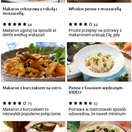
Makaron orkiszowy z rukolą i
Włoskie penne z mozzarellą
mozzarellą
44
64
Makaron ugotuj na sposób al
Proste przepisy na potrawy z
dente według wskazań
makaronem uratują Cię, gdy
producenta.
chcesz przygotować coś
szybkiego do jedze...
Makaron z kurczakiem na ostro
Penne z łososiem wędzonym -
VIDEO
75
52
Makaron z kurczakiem to
Potrawa w mistrzowski sposób
niezwykle popularne połączenie.
udowadnia, że nawet minimum
Zaletą tego typu dań jest m.in. to,
składników może stać się
że ni...
maksimum pyszno...