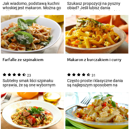
Jak wiadomo, podstawą kuchni
Szukasz propozycji na pyszny
włoskiej jest makaron. Można go
obiad? Jeśli lubisz dania
jeść z sosem lub też zapiec. Dziś
pochodzące z kuchni włoskiej,
sk...
zapiekanka m...
Farfalle ze szpinakiem
Makaron z kurczakiem i curry
23
31
Subtelny smak liści szpinaku
Często proste i klasyczne dania
sprawia, że są one wybornym
są najlepszym sposobem na
dodatkiem do wielu różnych
pyszną przekąskę lub obiad.
potraw, także...
Makaron z k...