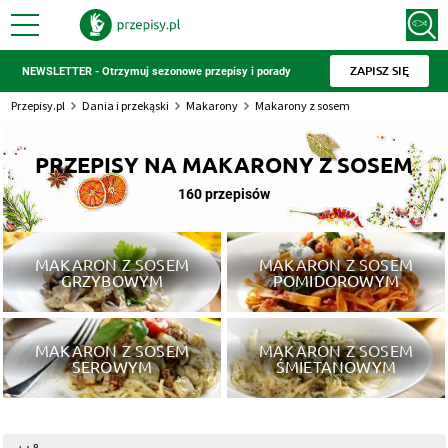
ZAPISZ SIĘ
NEWSLETTER - Otrzymuj sezonowe przepisy i porady
Przepisy.pl
Dania i przekąski
Makarony
Makarony z sosem
PRZEPISY NA MAKARONY Z SOSEM
160 przepisów
MAKARON Z SOSEM
MAKARON Z SOSEM
GRZYBOWYM
POMIDOROWYM
MAKARON Z SOSEM
MAKARON Z SOSEM
SEROWYM
ŚMIETANOWYM