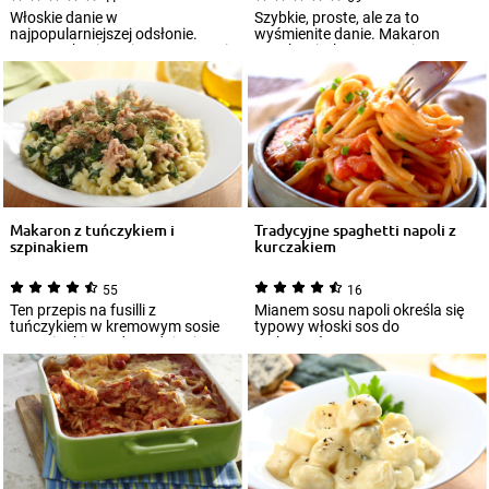
Włoskie danie w
Szybkie, proste, ale za to
najpopularniejszej odsłonie.
wyśmienite danie. Makaron
Lasagne kusi swoim aromatem i
spaghetti z kremowym i
wyglądem, a do tego je...
pachnącym sosem 4 ser...
Makaron z tuńczykiem i
Tradycyjne spaghetti napoli z
szpinakiem
kurczakiem
55
16
Ten przepis na fusilli z
Mianem sosu napoli określa się
tuńczykiem w kremowym sosie
typowy włoski sos do
ze szpinakiem udowadnia, że
makaronów przygotowywany na
przygotowanie ob...
bazie pomidorów i...