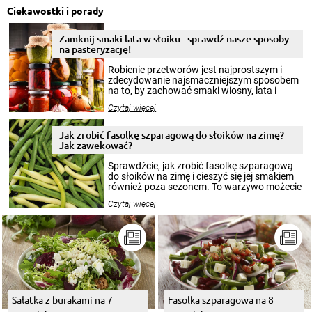
Ciekawostki i porady
Zamknij smaki lata w słoiku - sprawdź nasze sposoby
na pasteryzację!
Robienie przetworów jest najprostszym i
zdecydowanie najsmaczniejszym sposobem
na to, by zachować smaki wiosny, lata i
jesieni na dłużej. Można robić setki zdjęć
Czytaj więcej
krajobrazów, by cieszyć nimi oko w sezonie
zimowym, ale to smaczny posiłek pozwoli w
pełni poczuć atmosferę cieplejszych
Jak zrobić fasolkę szparagową do słoików na zimę?
miesięcy. Przygotowanie słoików ze
Jak zawekować?
smakowitą zawartością musi obejmować
patenty, które pozwolą zachować świeżość
Sprawdźcie, jak zrobić fasolkę szparagową
przetworów.
do słoików na zimę i cieszyć się jej smakiem
również poza sezonem. To warzywo możecie
wekować na wiele sposobów. Wykorzystajcie
Czytaj więcej
nasze propozycje!
Sałatka z burakami na 7
Fasolka szparagowa na 8