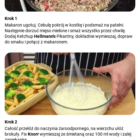
Krok 1
Makaron ugotuj. Cebulę pokrój w kostkę i podsmaż na patelni.
Następnie dorzuć mięso mielone i smaż wszystko przez chwilę.
Dodaj Ketchup
Hellmann's
Pikantny, dokładnie wymieszaj, dopraw
do smaku i połącz z makaronem.
Krok 2
Całość przełóż do naczynia żaroodpornego, na wierzchu ułóż
brokuły. Fix
Knorr
wymieszaj ze śmietaną oraz 100 ml wody i zalej
zapiekankę.