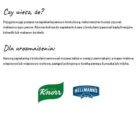
Czy wiesz, że?
Przygotowując przepis na zapiekankę serowo-brokułową, niekoniecznie musisz używać
makaronu typu penne. Równie dobrze do zapiekanki 4 sery z brokułami pasować będą finezyjne
kokardki lub makaron świderki.
Dla urozmaicenia:
Serową zapiekankę z brokułami serwować możesz także w wersji z ziemniakami, a mięso mielone,
wieprzowe lub wieprzowo-wołowe, zastąpić pokrojoną w kostkę piersią z kurczaka lub indyka.