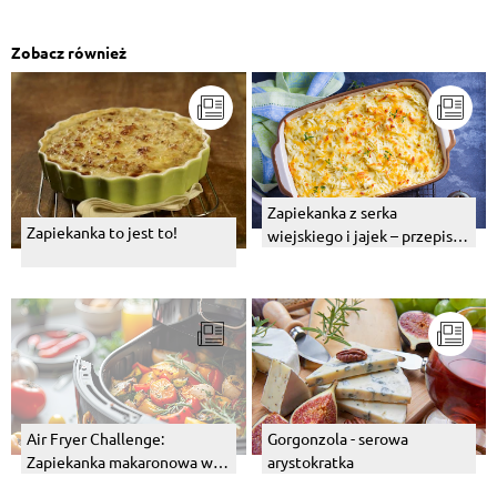
Zobacz również
Zapiekanka z serka
Zapiekanka to jest to!
wiejskiego i jajek – przepis z
warzywami
Air Fryer Challenge:
Gorgonzola - serowa
Zapiekanka makaronowa w
arystokratka
20 minut? Sprawdzamy, czy