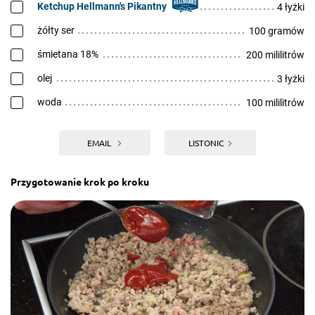
Ketchup Hellmann's Pikantny
4 łyżki
żółty ser
100 gramów
śmietana 18%
200 mililitrów
olej
3 łyżki
woda
100 mililitrów
EMAIL
LISTONIC
Przygotowanie krok po kroku