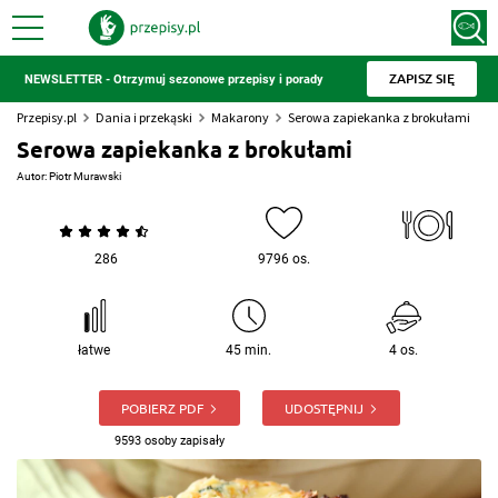
ZAPISZ SIĘ
NEWSLETTER - Otrzymuj sezonowe przepisy i porady
Przepisy.pl
Dania i przekąski
Makarony
Serowa zapiekanka z brokułami
Serowa zapiekanka z brokułami
Autor:
Piotr Murawski
286
9796 os.
łatwe
45 min.
4 os.
POBIERZ PDF
UDOSTĘPNIJ
9593 osoby zapisały