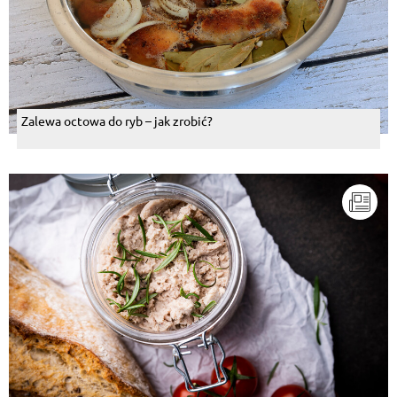
Paula Grochal
, 14.04.2016
super
Odpowiedz
Zalewa octowa do ryb – jak zrobić?
Lukasz Rusek
, 02.04.2016
zzzzzzs
Odpowiedz
Pokaż więcej komentarzy