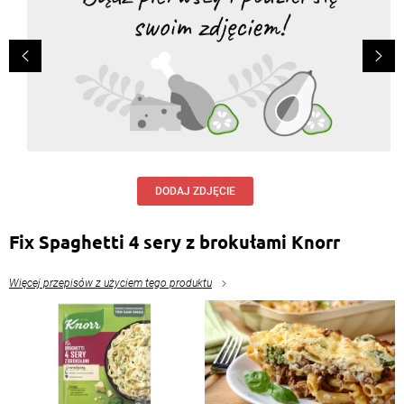
Pyszne, polecam spróbować
Odpowiedz
Ania Konopko Konopko
, 12.03.2020
Bardzo dobra i szybka zapiekanka
Odpowiedz
Wiktoria Penk wiktoria8
, 07.01.2020
Pyszne
DODAJ ZDJĘCIE
Odpowiedz
Fix Spaghetti 4 sery z brokułami Knorr
Maicky 12
, 26.10.2019
Polecam wcześniej zrobić brokuła na parze, a tak
Więcej przepisów z użyciem tego produktu
pyszne!
Odpowiedz
Angelika Rążewska
, 23.09.2019
Wprost przepychota, przepis Bomba, zaraz po
upieczeniu zniknęła w minute