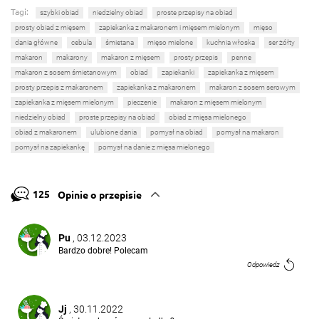
Tagi:
szybki obiad
niedzielny obiad
proste przepisy na obiad
prosty obiad z mięsem
zapiekanka z makaronem i mięsem mielonym
mięso
dania główne
cebula
śmietana
mięso mielone
kuchnia włoska
ser żółty
makaron
makarony
makaron z mięsem
prosty przepis
penne
makaron z sosem śmietanowym
obiad
zapiekanki
zapiekanka z mięsem
prosty przepis z makaronem
zapiekanka z makaronem
makaron z sosem serowym
zapiekanka z mięsem mielonym
pieczenie
makaron z mięsem mielonym
niedzielny obiad
proste przepisy na obiad
obiad z mięsa mielonego
obiad z makaronem
ulubione dania
pomysł na obiad
pomysł na makaron
pomysł na zapiekankę
pomysł na danie z mięsa mielonego
125
Opinie o przepisie
Pu
, 03.12.2023
Bardzo dobre! Polecam
Odpowiedz
Jj
, 30.11.2022