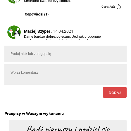
Śmietana kwaśna czy słodka?
Odpowiedz
Odpowiedzi (1)
Maciej Szyper
, 14.04.2021
Danie bardzo dobre, polecam. Jednak proponuję
ugotować brokuł przed dodaniem do potrawy,
ponieważ wyszedł twardy.
Odpowiedz
Michał Niewiadomski
, 06.03.2021
szybkie i dobre danie dla całej rodziny:)
Odpowiedz
DODAJ
Ewelina Omilian
, 29.12.2020
Jest przepyszna
Odpowiedz
Przepisy w Waszym wykonaniu
Agnieszka Kowalewska
, 29.03.2020