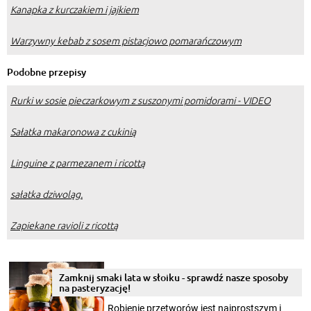
Kanapka z kurczakiem i jajkiem
Warzywny kebab z sosem pistacjowo pomarańczowym
Podobne przepisy
Rurki w sosie pieczarkowym z suszonymi pomidorami - VIDEO
Sałatka makaronowa z cukinią
Linguine z parmezanem i ricottą
sałatka dziwoląg.
Zapiekane ravioli z ricottą
Zamknij smaki lata w słoiku - sprawdź nasze sposoby
na pasteryzację!
Robienie przetworów jest najprostszym i