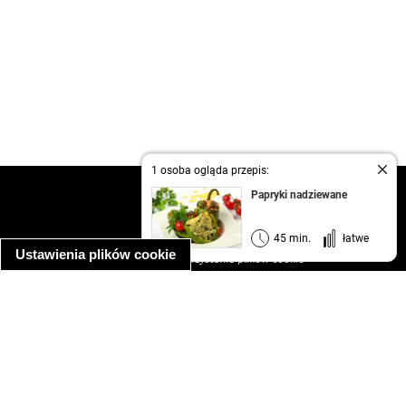
1 osoba ogląda przepis:
kontakt
Papryki nadziewane
regulamin
informacja o prywatności
45 min.
łatwe
Ustawienia plików cookie
informacja o wykorzystaniu plików cookie
ułatwienia dostępu
Najpopularniejsze przepisy
spaghetti bolognese
makaron z kurczakiem w sosie śmietanowym
kanapka z indykiem