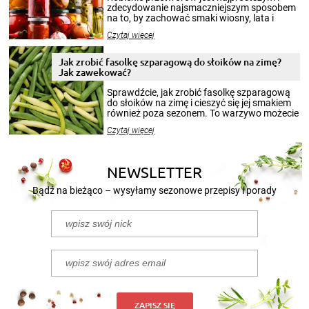
zdecydowanie najsmaczniejszym sposobem
na to, by zachować smaki wiosny, lata i
jesieni na dłużej. Można robić setki zdjęć
Czytaj więcej
krajobrazów, by cieszyć nimi oko w sezonie
zimowym, ale to smaczny posiłek pozwoli w
pełni poczuć atmosferę cieplejszych
Jak zrobić fasolkę szparagową do słoików na zimę?
miesięcy. Przygotowanie słoików ze
Jak zawekować?
smakowitą zawartością musi obejmować
patenty, które pozwolą zachować świeżość
Sprawdźcie, jak zrobić fasolkę szparagową
przetworów.
do słoików na zimę i cieszyć się jej smakiem
również poza sezonem. To warzywo możecie
wekować na wiele sposobów. Wykorzystajcie
Czytaj więcej
nasze propozycje!
NEWSLETTER
Bądź na bieżąco – wysyłamy sezonowe przepisy i porady
ZAPISZ SIĘ