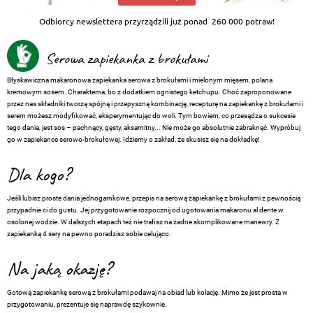
Odbiorcy newslettera przyrządzili już ponad
260 000 potraw!
Serowa zapiekanka z brokułami
Błyskawiczna makaronowa zapiekanka serowa z brokułami i mielonym mięsem, polana
kremowym sosem. Charakterna, bo z dodatkiem ognistego ketchupu. Choć zaproponowane
przez nas składniki tworzą spójną i przepyszną kombinację, recepturę na zapiekankę z brokułami i
serem możesz modyfikować, eksperymentując do woli. Tym bowiem, co przesądza o sukcesie
tego dania, jest sos – pachnący, gęsty, aksamitny... Nie może go absolutnie zabraknąć. Wypróbuj
go w zapiekance serowo-brokułowej. Idziemy o zakład, że skusisz się na dokładkę!
Dla kogo?
Jeśli lubisz proste dania jednogarnkowe, przepis na serową zapiekankę z brokułami z pewnością
przypadnie ci do gustu. Jej przygotowanie rozpocznij od ugotowania makaronu al dente w
osolonej wodzie. W dalszych etapach też nie trafisz na żadne skomplikowane manewry. Z
zapiekanką 4 sery na pewno poradzisz sobie celująco.
Na jaką okazję?
Gotową zapiekankę serową z brokułami podawaj na obiad lub kolację. Mimo że jest prosta w
przygotowaniu, prezentuje się naprawdę szykownie.