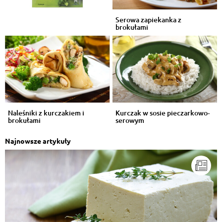
Odpowiedz
Serowa zapiekanka z
brokułami
Karina Turowicz
, 27.08.2019
Brokuła nie trzeba gotować aby go zjeść
Odpowiedz
Daria Szuba
, 25.09.2018
Świetna!
Odpowiedz
Naleśniki z kurczakiem i
Kurczak w sosie pieczarkowo-
brokułami
serowym
Paulina Bobrowicz
, 07.07.2018
Naprawdę smaczna zapiekanka, polecam!
Najnowsze artykuły
Odpowiedz
Zuzia Gojny
, 30.09.2017
przepyszna i bardzo łatwa zapiekanka ! ☺
Odpowiedz