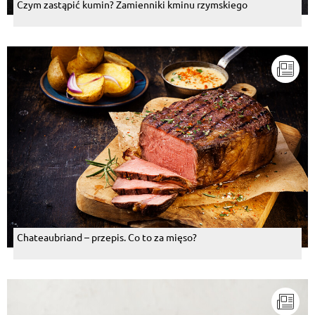
Czym zastąpić kumin? Zamienniki kminu rzymskiego
Odpowiedz
Ewelina Pic
, 12.09.2016
Pychotka
Odpowiedz
Kamila Majkowska
, 10.09.2016
zawsze brokuły dodaje.i jest pyszna ☺
Odpowiedz
Kucharz.TV
, 09.09.2016
Ciekawa wizja, lubimy takie eksperymenty,
spróbujemy.
Odpowiedz
Chateaubriand – przepis. Co to za mięso?
Justyna Kokoszka
, 30.08.2016
bardzo szybki łatwy przepis. serdecznie polecam
Odpowiedz