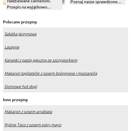
Nadziewane cannelloni.
Poznaj nasze sprawdzone
Przepis na wyjątkowo
receptury
kremowy sos beszamelowy.
Polecane przepisy
Sałatka jarzynowa
Lasagne
Kanapki z pastą jajeczną ze szczypiorkiem
Makaron tagliatelle z sosem bolognese i mozzarellą
Domowe hot dogi
Inne przepisy
Makaron z sosem arrabiata
Rybne Taco z sosem spicy mayo