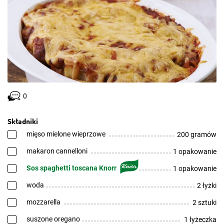
0
Składniki
mięso mielone wieprzowe
200 gramów
makaron cannelloni
1 opakowanie
Sos spaghetti toscana Knorr
1 opakowanie
woda
2 łyżki
mozzarella
2 sztuki
suszone oregano
1 łyżeczka