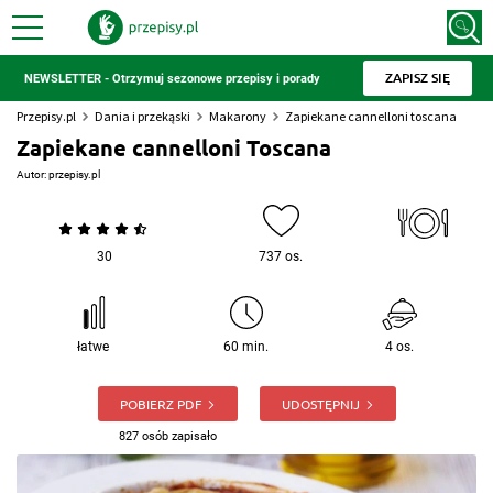
ZAPISZ SIĘ
NEWSLETTER - Otrzymuj sezonowe przepisy i porady
Przepisy.pl
Dania i przekąski
Makarony
Zapiekane cannelloni toscana
Zapiekane cannelloni Toscana
Autor:
przepisy.pl
30
737 os.
łatwe
60 min.
4 os.
POBIERZ PDF
UDOSTĘPNIJ
827 osób zapisało