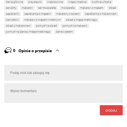
dania główne
przystawki
wieprzowina
mięso mielone
kuchnia włoska
ser żółty
makaron
ser mozzarella
mozzarella
makaron z mięsem
obiad
zapiekanki
zapiekanka z mięsem
makarony z sosem
zapiekanka z makaronem
cannelloni
makaron z mięsem mielonym
obiad z mięsa mielonego
obiad z makaronem
pomysł na obiad
pomysł na makaron
pomysł na danie z mięsa mielonego
danie z serem
0
Opinie o przepisie
DODAJ