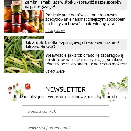
Zamknij smaki lata w słoiku - sprawdź nasze sposoby
na pasteryzację!
Robienie przetworów jest najprostszym i
zdecydowanie najsmaczniejszym sposobem
na to, by zachować smaki wiosny, lata i
jesieni na dłużej. Można robić setki zdjęć
Czytaj więcej
krajobrazów, by cieszyć nimi oko w sezonie
zimowym, ale to smaczny posiłek pozwoli w
pełni poczuć atmosferę cieplejszych
Jak zrobić fasolkę szparagową do słoików na zimę?
miesięcy. Przygotowanie słoików ze
Jak zawekować?
smakowitą zawartością musi obejmować
patenty, które pozwolą zachować świeżość
Sprawdźcie, jak zrobić fasolkę szparagową
przetworów.
do słoików na zimę i cieszyć się jej smakiem
również poza sezonem. To warzywo możecie
wekować na wiele sposobów. Wykorzystajcie
Czytaj więcej
nasze propozycje!
NEWSLETTER
Bądź na bieżąco – wysyłamy sezonowe przepisy i porady