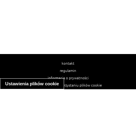
kontakt
regulamin
informacja o prywatności
Ustawienia plików cookie
informacja o wykorzystaniu plików cookie
ułatwienia dostępu
Najpopularniejsze przepisy
spaghetti bolognese
makaron z kurczakiem w sosie śmietanowym
kanapka z indykiem