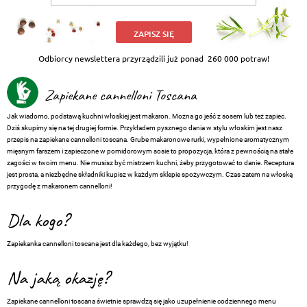
ZAPISZ SIĘ
Odbiorcy newslettera przyrządzili już ponad
260 000 potraw!
Zapiekane cannelloni Toscana
Jak wiadomo, podstawą kuchni włoskiej jest makaron. Można go jeść z sosem lub też zapiec.
Dziś skupimy się na tej drugiej formie. Przykładem pysznego dania w stylu włoskim jest nasz
przepis na zapiekane cannelloni toscana. Grube makaronowe rurki, wypełnione aromatycznym
mięsnym farszem i zapieczone w pomidorowym sosie to propozycja, która z pewnością na stałe
zagości w twoim menu. Nie musisz być mistrzem kuchni, żeby przygotować to danie. Receptura
jest prosta, a niezbędne składniki kupisz w każdym sklepie spożywczym. Czas zatem na włoską
przygodę z makaronem cannelloni!
Dla kogo?
Zapiekanka cannelloni toscana jest dla każdego, bez wyjątku!
Na jaką okazję?
Zapiekane cannelloni toscana świetnie sprawdzą się jako uzupełnienie codziennego menu