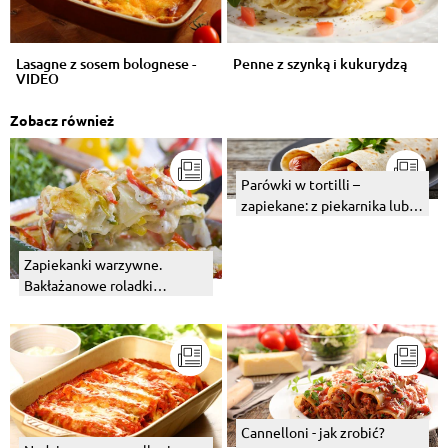
Lasagne z sosem bolognese -
Penne z szynką i kukurydzą
VIDEO
Zobacz również
Parówki w tortilli –
zapiekane: z piekarnika lub z
patelni
Zapiekanki warzywne.
Bakłażanowe roladki
zapiekane w sosie
pomidorowym.
Cannelloni - jak zrobić?