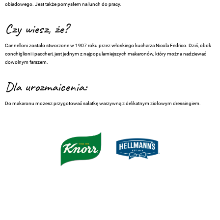
obiadowego. Jest także pomysłem na lunch do pracy.
Czy wiesz, że?
Cannelloni zostało stworzone w 1907 roku przez włoskiego kucharza Nicola Fedrico. Dziś, obok
conchiglioni i paccheri, jest jednym z najpopularniejszych makaronów, który można nadziewać
dowolnym farszem.
Dla urozmaicenia:
Do makaronu możesz przygotować sałatkę warzywną z delikatnym ziołowym dressingiem.