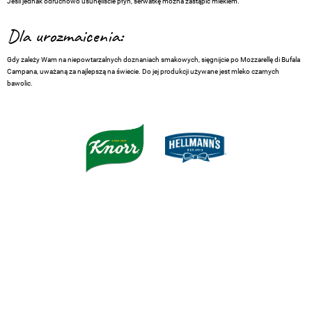
Jeśli jednak odruchowo usunęliście płyn, serwatkę można zastąpić mlekiem.
Dla urozmaicenia:
Gdy zależy Wam na niepowtarzalnych doznaniach smakowych, sięgnijcie po Mozzarellę di Bufala
Campana, uważaną za najlepszą na świecie. Do jej produkcji używane jest mleko czarnych
bawolic.