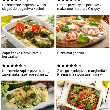
143
64
Po smaczne inspiracje warto
Proste przepisy na potrawy z
sięgać do bogactwa kuchni
makaronem uratują Cię, gdy
włoskiej, która słynie z
chcesz przygotować coś
doskonałego smaku...
szybkiego do jedze...
Zapiekanka z brokułami i
Pizza margherita
kurczakiem
74
71
Koniecznie zapisz przepis na tę
Z czego słynie pizza margherita?
zapiekankę, jeżeli poszukujesz
Przepis ma swoją tajemnicę w
inspiracji na szybkie i
niesamowitej prostocie. Pizza
nieskompli...
margh...