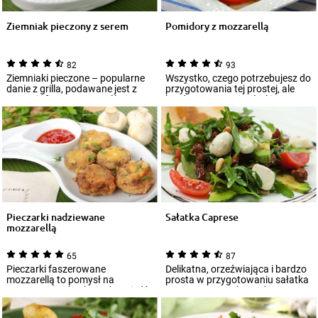
Ziemniak pieczony z serem
Pomidory z mozzarellą
82
93
Ziemniaki pieczone – popularne
Wszystko, czego potrzebujesz do
danie z grilla, podawane jest z
przygotowania tej prostej, ale
sosami i farszem. Wypróbuj
bardzo smacznej sałatki to:
jednego...
pomido...
Pieczarki nadziewane
Sałatka Caprese
mozzarellą
65
87
Pieczarki faszerowane
Delikatna, orzeźwiająca i bardzo
mozzarellą to pomysł na
prosta w przygotowaniu sałatka
smaczną przekąskę i odpowiedź
caprese to popularne danie
na pytanie, co można...
kuchni...