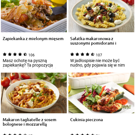
Zapiekanka z mielonym mięsem
Sałatka makaronowa z
suszonymi pomidorami i
mozzarellą
106
107
Masz ochotę na pyszną
W jadłospisie nie może być
zapiekankę? Ta propozycja
nudno, gdy pojawia się w nim
będzie dla Ciebie odpowiednia.
sałatka z makaronem i
Zapiekankę z mielo...
suszonymi pomidoram...
Makaron tagliatelle z sosem
Cukinia pieczona
bolognese i mozzarellą