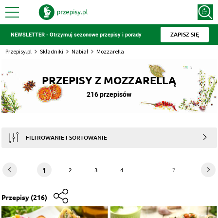
ZAPISZ SIĘ
NEWSLETTER - Otrzymuj sezonowe przepisy i porady
Przepisy.pl
Składniki
Nabiał
Mozzarella
PRZEPISY Z MOZZARELLĄ
216 przepisów
FILTROWANIE I SORTOWANIE
1
2
3
4
. . .
7
Przepisy
(216)