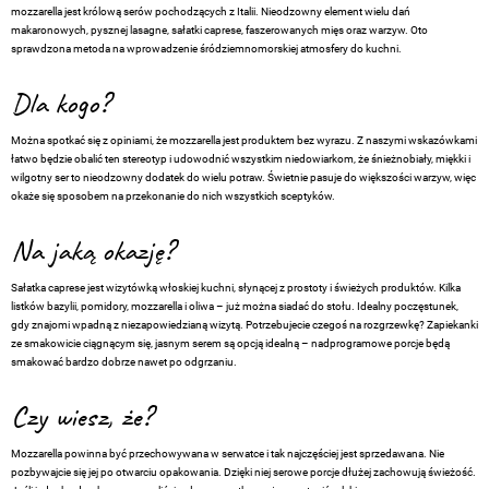
mozzarella jest królową serów pochodzących z Italii. Nieodzowny element wielu dań
makaronowych, pysznej lasagne, sałatki caprese, faszerowanych mięs oraz warzyw. Oto
sprawdzona metoda na wprowadzenie śródziemnomorskiej atmosfery do kuchni.
Dla kogo?
Można spotkać się z opiniami, że mozzarella jest produktem bez wyrazu. Z naszymi wskazówkami
łatwo będzie obalić ten stereotyp i udowodnić wszystkim niedowiarkom, że śnieżnobiały, miękki i
wilgotny ser to nieodzowny dodatek do wielu potraw. Świetnie pasuje do większości warzyw, więc
okaże się sposobem na przekonanie do nich wszystkich sceptyków.
Na jaką okazję?
Sałatka caprese jest wizytówką włoskiej kuchni, słynącej z prostoty i świeżych produktów. Kilka
listków bazylii, pomidory, mozzarella i oliwa – już można siadać do stołu. Idealny poczęstunek,
gdy znajomi wpadną z niezapowiedzianą wizytą. Potrzebujecie czegoś na rozgrzewkę? Zapiekanki
ze smakowicie ciągnącym się, jasnym serem są opcją idealną – nadprogramowe porcje będą
smakować bardzo dobrze nawet po odgrzaniu.
Czy wiesz, że?
Mozzarella powinna być przechowywana w serwatce i tak najczęściej jest sprzedawana. Nie
pozbywajcie się jej po otwarciu opakowania. Dzięki niej serowe porcje dłużej zachowują świeżość.