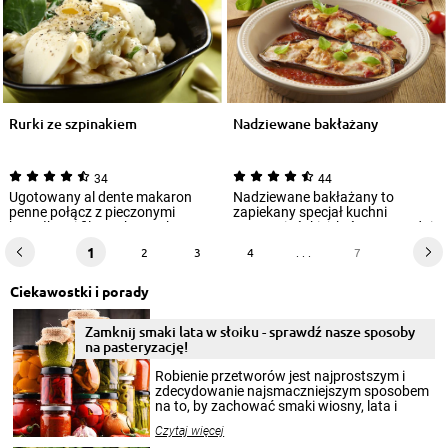
Rurki ze szpinakiem
Nadziewane bakłażany
34
44
Ugotowany al dente makaron
Nadziewane bakłażany to
penne połącz z pieczonymi
zapiekany specjał kuchni
kawałkami fileta z kurczaka,
wegetariańskiej, który przypadnie
skąpanymi w kre...
do gustu wszys...
1
2
3
4
. . .
7
Ciekawostki i porady
Zamknij smaki lata w słoiku - sprawdź nasze sposoby
na pasteryzację!
Robienie przetworów jest najprostszym i
zdecydowanie najsmaczniejszym sposobem
na to, by zachować smaki wiosny, lata i
jesieni na dłużej. Można robić setki zdjęć
Czytaj więcej
krajobrazów, by cieszyć nimi oko w sezonie