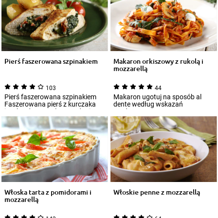
Pierś faszerowana szpinakiem
Makaron orkiszowy z rukolą i
mozzarellą
103
44
Pierś faszerowana szpinakiem
Makaron ugotuj na sposób al
Faszerowana pierś z kurczaka
dente według wskazań
jest bardzo popularnym daniem.
producenta.
Zastana...
Włoska tarta z pomidorami i
Włoskie penne z mozzarellą
mozzarellą