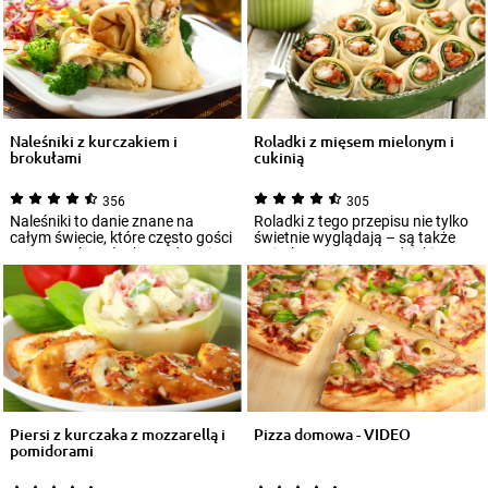
Naleśniki z kurczakiem i
Roladki z mięsem mielonym i
brokułami
cukinią
356
305
Naleśniki to danie znane na
Roladki z tego przepisu nie tylko
całym świecie, które często gości
świetnie wyglądają – są także
na naszych stołach. Trudno się
wyjątkowo smaczne dzięki
temu...
połączen...
Piersi z kurczaka z mozzarellą i
Pizza domowa - VIDEO
pomidorami