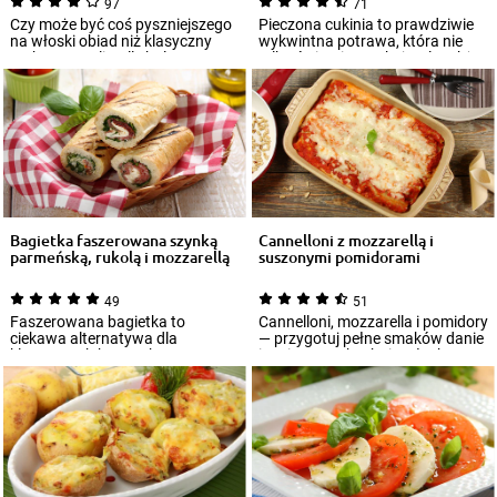
97
71
Czy może być coś pyszniejszego
Pieczona cukinia to prawdziwie
na włoski obiad niż klasyczny
wykwintna potrawa, która nie
makaron tagliatelle bolognese?
tylko świetnie smakuje, ale także
Zapew...
pię...
Bagietka faszerowana szynką
Cannelloni z mozzarellą i
parmeńską, rukolą i mozzarellą
suszonymi pomidorami
49
51
Faszerowana bagietka to
Cannelloni, mozzarella i pomidory
ciekawa alternatywa dla
— przygotuj pełne smaków danie
klasycznych kanapek. W
inspirowane kuchnią włoską! Do
wyśmienitym farszu do kana...
u...