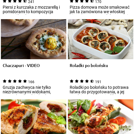
241
170
Piersi z kurczaka z mozzarellą i
Pizza domowa może smakować
pomidorami to kompozycja
jak ta zamówiona we włoskiej
prosta i bardzo smaczna.
pizzerii. Wystarczy dobry przepis,
Połączenie del...
trochę...
Chaczapuri - VIDEO
Roladki po bolońsku
166
191
Gruzja zachwyca nie tylko
Roladki po bolońsku to potrawa
niezrównanymi widokami,
łatwa do przygotowania, a jej
przyrodą, ale także kuchnią,
smak jest z wyższej półki. Oto
która stanowi praw...
jeden...