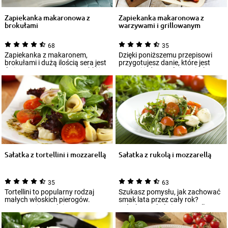
Zapiekanka makaronowa z
Zapiekanka makaronowa z
brokułami
warzywami i grillowanym
kurczakiem
68
35
Zapiekanka z makaronem,
Dzięki poniższemu przepisowi
brokułami i dużą ilością sera jest
przygotujesz danie, które jest
świetną propozycją na szybki i
proste i jednocześnie wyjątkowo
smaczny...
smacz...
Sałatka z tortellini i mozzarellą
Sałatka z rukolą i mozzarellą
35
63
Tortellini to popularny rodzaj
Szukasz pomysłu, jak zachować
małych włoskich pierogów.
smak lata przez cały rok?
Zazwyczaj wypełnione są
Sałatka z rukolą i mozzarellą
farszem mięsnym...
przychodzi...