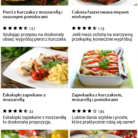
Pierś z kurczaka z mozzarellą i
Cukinia faszerowana mięsem
suszonymi pomidorami
mielonym
151
118
Szukając przepisu na doskonały
Jeśli masz ochotę na warzywną
obiad, wypróbuj piersi z kurczaka
przekąskę, koniecznie wypróbuj
z mozzarellą i suszonymi
przepis na faszerowaną cukinię z
pomidor...
mię...
Eskalopki zapiekane z
Zapiekanka z kurczakiem,
mozzarellą
mozarellą i pomidorami
43
186
Eskalopki zapiekane z mozzarellą
Lubicie dania szybkie i proste,
to doskonała propozycja,
które praktycznie robią się same?
zwłaszcza dla tych, którzy lubią
Idealną odpowiedzią na te
intens...
potrz...