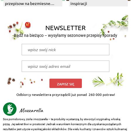
przepisow na bezmiesne
inspiracji
dania z grilla
NEWSLETTER
Bądź na bieżąco – wysyłamy sezonowe przepisy i porady
ZAPISZ SIĘ
Odbiorcy newslettera przyrządzili już ponad
260 000 potraw!
Mozzarella
Sos pomidorowy, zioła i mozzarella – te produkty wystarczą, by stworzyć oryginalną, włoską
pizzę. Jej sekret tkwi w prostocie! Jednak warunkiem koniecznym dla uzyskania pożądanych
rezultatów jest użycie wysokiej jakości składników. Dla wielu kucharzy i znawców sztuki kulinarnej