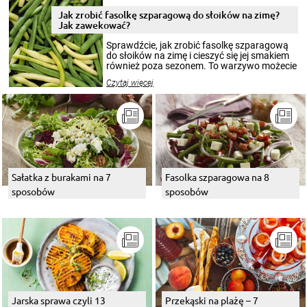
zimowym, ale to smaczny posiłek pozwoli w
pełni poczuć atmosferę cieplejszych
Jak zrobić fasolkę szparagową do słoików na zimę?
miesięcy. Przygotowanie słoików ze
Jak zawekować?
smakowitą zawartością musi obejmować
patenty, które pozwolą zachować świeżość
Sprawdźcie, jak zrobić fasolkę szparagową
przetworów.
do słoików na zimę i cieszyć się jej smakiem
również poza sezonem. To warzywo możecie
wekować na wiele sposobów. Wykorzystajcie
Czytaj więcej
nasze propozycje!
Sałatka z burakami na 7
Fasolka szparagowa na 8
sposobów
sposobów
Jarska sprawa czyli 13
Przekąski na plażę – 7