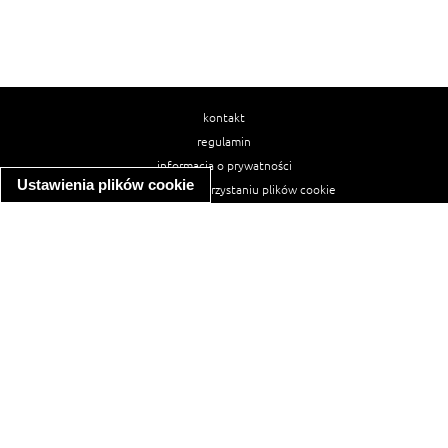
kontakt
regulamin
informacja o prywatności
Ustawienia plików cookie
informacja o wykorzystaniu plików cookie
ułatwienia dostępu
Najpopularniejsze przepisy
spaghetti bolognese
makaron z kurczakiem w sosie śmietanowym
kanapka z indykiem
ratatouille
lahmacun
mac and cheese