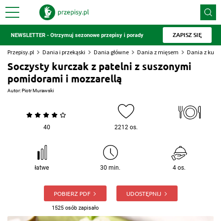
ZAPISZ SIĘ
NEWSLETTER - Otrzymuj sezonowe przepisy i porady
Przepisy.pl
Dania i przekąski
Dania główne
Dania z mięsem
Dania z kur
Soczysty kurczak z patelni z suszonymi
pomidorami i mozzarellą
Autor:
Piotr Murawski
40
2212 os.
łatwe
30 min.
4 os.
POBIERZ PDF
UDOSTĘPNIJ
1525 osób zapisało