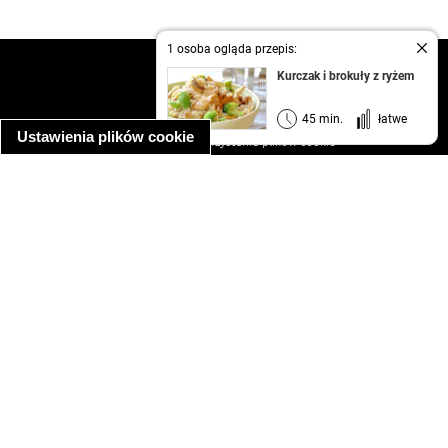
1 osoba ogląda przepis:
kontakt
Kurczak i brokuły z ryżem
regulamin
informacja o prywatności
45 min.
łatwe
Ustawienia plików cookie
informacja o wykorzystaniu plików cookie
ułatwienia dostępu
Najpopularniejsze przepisy
spaghetti bolognese
makaron z kurczakiem w sosie śmietanowym
kanapka z indykiem
ratatouille
lahmacun
mac and cheese
zupa minestrone
cannelloni ze szpinakiem i ricottą