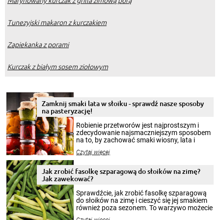
Marynowany kurczak z grilla zimową porą
Tunezyjski makaron z kurczakiem
Zapiekanka z porami
Kurczak z białym sosem ziołowym
Zamknij smaki lata w słoiku - sprawdź nasze sposoby
na pasteryzację!
Robienie przetworów jest najprostszym i
zdecydowanie najsmaczniejszym sposobem
na to, by zachować smaki wiosny, lata i
jesieni na dłużej. Można robić setki zdjęć
Czytaj więcej
krajobrazów, by cieszyć nimi oko w sezonie
zimowym, ale to smaczny posiłek pozwoli w
pełni poczuć atmosferę cieplejszych
Jak zrobić fasolkę szparagową do słoików na zimę?
miesięcy. Przygotowanie słoików ze
Jak zawekować?
smakowitą zawartością musi obejmować
patenty, które pozwolą zachować świeżość
Sprawdźcie, jak zrobić fasolkę szparagową
przetworów.
do słoików na zimę i cieszyć się jej smakiem
również poza sezonem. To warzywo możecie
wekować na wiele sposobów. Wykorzystajcie