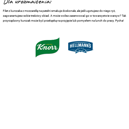
Dla urozmaicenia:
Filet z kurczaka z mozzarellą na patelni smakuje doskonale, ale jeśli ugotujesz do niego ryż,
zagwarantujesz sobie treściwy obiad. A może wolisz zaserwować go w towarzystwie warzyw? Tak
przyrządzony kurczak może być przekąską na przyjęcie lub pomysłem na lunch do pracy. Pycha!