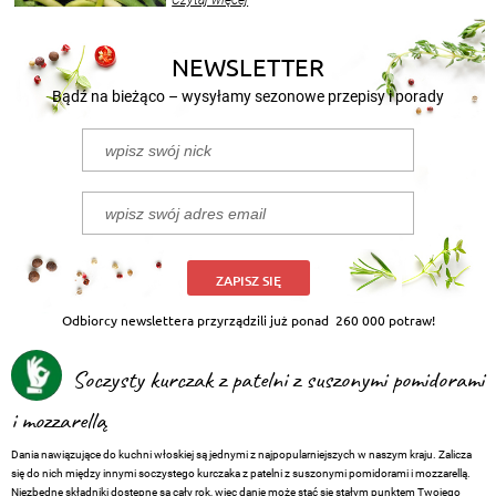
Czytaj więcej
nasze propozycje!
NEWSLETTER
Bądź na bieżąco – wysyłamy sezonowe przepisy i porady
ZAPISZ SIĘ
Odbiorcy newslettera przyrządzili już ponad
260 000 potraw!
Soczysty kurczak z patelni z suszonymi pomidorami
i mozzarellą
Dania nawiązujące do kuchni włoskiej są jednymi z najpopularniejszych w naszym kraju. Zalicza
się do nich między innymi soczystego kurczaka z patelni z suszonymi pomidorami i mozzarellą.
Niezbędne składniki dostępne są cały rok, więc danie może stać się stałym punktem Twojego