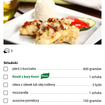
3
Składniki
pierś z kurczaka
400 gramów
Rosół z kury Knorr
1 sztuka
oliwa z oliwek lub olej roślinny
3 łyżki
mozzarella
1 sztuka
suszone pomidory
100 gramów