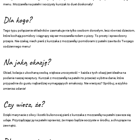
menu. Mozzarella na patelni i soczysty kurczak to duet doskonały!
Dla kogo?
Tego typu połączenie składników zasmakuje nie tylko osobom dorosłym, lecz również dzieciom,
które kochają pomidory i ciągnący się ser mozzarella rodem z pizzy. To prosty i sprawdzony
przepis. Nie czekaj, niech pierś z kurczaka z mozzarellą i pomidorami z patelni zawita do Twojego
codziennego menu!
Na jaką okazję?
Obiad, kolacja z ukochaną osobą, większa uroczystość – każda z tych okazji jest idealna na
podanie naszej receptury. Kurczak z mozzarellą na patelni to przecież wybitne danie, które
przypadnie do gustu najbardziej wymagających smakoszy. Nie wierzysz? Spróbuj, a szybko
zmienisz zdanie!
Czy wiesz, że?
Dzięki marynacie z oliwy i kostki bulionowej pierś z kurczaka z mozzarellą na patelni zawsze się
udaje. Przyrządzając ją na patelni sprawisz, że mięso będzie soczyste w środku, a chrupiące na
zewnątrz.