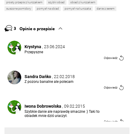
prosty przepis z kurczakiem
szybki obiad
obiad z kurczakiem
suszone pomidory
pomysł na obiad
pomysł na kurczaka
danie z serem
3
Opinie o przepisie
Krystyna
, 23.06.2024
Przepyszne
Odpowiedz
Sandra Dańko
, 22.02.2018
Z pozoru banalne ale polecam
Odpowiedz
Iwona Dobrowolska
, 09.02.2015
Szybkie danie ale naprawdę smaczne :) Taki to
obiadek mnie dziś uraczył.
Odpowiedz