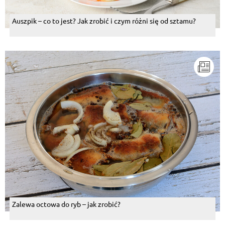
Auszpik – co to jest? Jak zrobić i czym różni się od sztamu?
Zalewa octowa do ryb – jak zrobić?