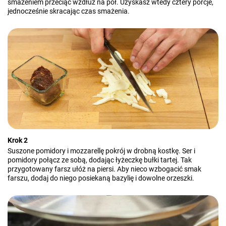
smażeniem przeciąć wzdłuż na pół. Uzyskasz wtedy cztery porcje,
jednocześnie skracając czas smażenia.
Krok 2
Suszone pomidory i mozzarellę pokrój w drobną kostkę. Ser i
pomidory połącz ze sobą, dodając łyżeczkę bułki tartej. Tak
przygotowany farsz ułóż na piersi. Aby nieco wzbogacić smak
farszu, dodaj do niego posiekaną bazylię i dowolne orzeszki.