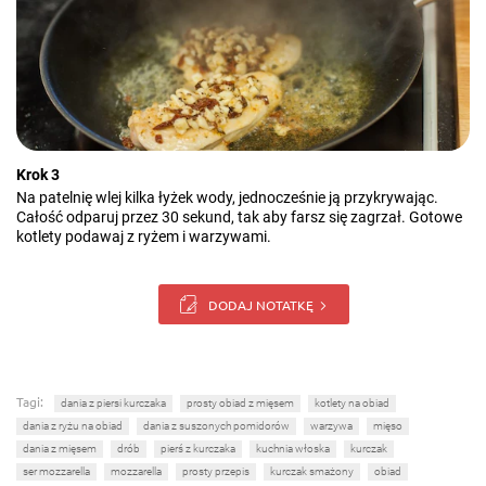
Krok 3
Na patelnię wlej kilka łyżek wody, jednocześnie ją przykrywając.
Całość odparuj przez 30 sekund, tak aby farsz się zagrzał. Gotowe
kotlety podawaj z ryżem i warzywami.
DODAJ NOTATKĘ
Tagi:
dania z piersi kurczaka
prosty obiad z mięsem
kotlety na obiad
dania z ryżu na obiad
dania z suszonych pomidorów
warzywa
mięso
dania z mięsem
drób
pierś z kurczaka
kuchnia włoska
kurczak
ser mozzarella
mozzarella
prosty przepis
kurczak smażony
obiad