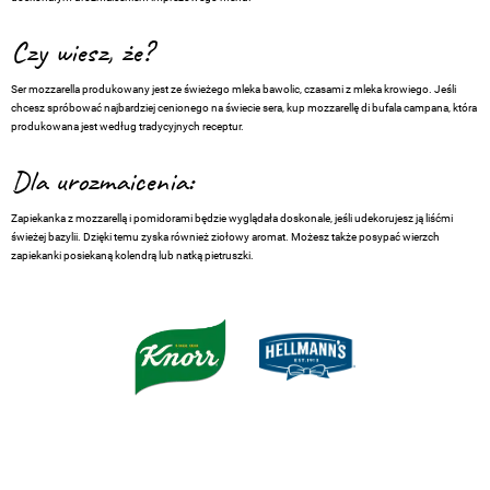
Czy wiesz, że?
Ser mozzarella produkowany jest ze świeżego mleka bawolic, czasami z mleka krowiego. Jeśli
chcesz spróbować najbardziej cenionego na świecie sera, kup mozzarellę di bufala campana, która
produkowana jest według tradycyjnych receptur.
Dla urozmaicenia:
Z
apiekanka z mozzarellą i pomidorami
będzie wyglądała doskonale, jeśli udekorujesz ją liśćmi
świeżej bazylii. Dzięki temu zyska również ziołowy aromat. Możesz także posypać wierzch
zapiekanki posiekaną kolendrą lub natką pietruszki.