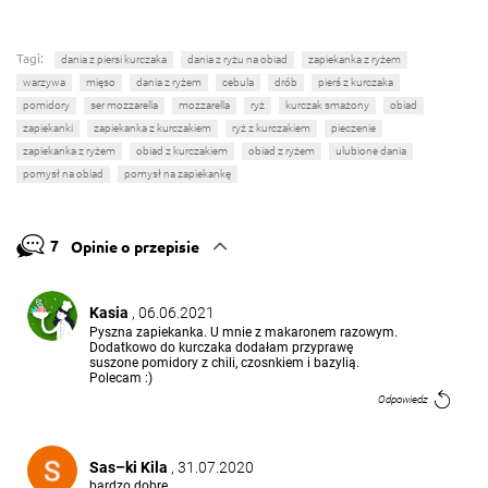
Tagi:
dania z piersi kurczaka
dania z ryżu na obiad
zapiekanka z ryżem
warzywa
mięso
dania z ryżem
cebula
drób
pierś z kurczaka
pomidory
ser mozzarella
mozzarella
ryż
kurczak smażony
obiad
zapiekanki
zapiekanka z kurczakiem
ryż z kurczakiem
pieczenie
zapiekanka z ryżem
obiad z kurczakiem
obiad z ryżem
ulubione dania
pomysł na obiad
pomysł na zapiekankę
7
Opinie o przepisie
Kasia
, 06.06.2021
Pyszna zapiekanka. U mnie z makaronem razowym.
Dodatkowo do kurczaka dodałam przyprawę
suszone pomidory z chili, czosnkiem i bazylią.
Polecam :)
Odpowiedz
Sas–ki Kila
, 31.07.2020
bardzo dobre