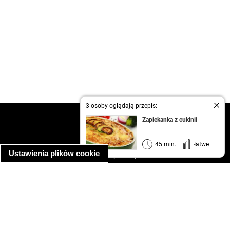
3 osoby oglądają przepis:
kontakt
Zapiekanka z cukinii
regulamin
informacja o prywatności
45 min.
łatwe
Ustawienia plików cookie
informacja o wykorzystaniu plików cookie
ułatwienia dostępu
Najpopularniejsze przepisy
spaghetti bolognese
makaron z kurczakiem w sosie śmietanowym