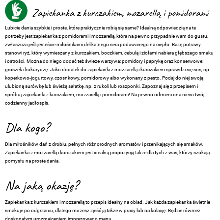
Zapiekanka z kurczakiem, mozarellą i pomidorami
Lubicie dania szybkie i proste, które praktycznie robią się same? Idealną odpowiedzią na te
potrzeby jest zapiekanka z pomidorami i mozzarellą, która na pewno przypadnie wam do gustu,
zwłaszcza jeśli jesteście miłośnikami delikatnego sera podawanego na ciepło. Bazę potrawy
stanowi ryż, który wymieszany z kurczakiem, boczkiem, cebulą i ziołami nabiera głębszego smaku
i ostrości. Można do niego dodać też świeże warzywa: pomidory i paprykę oraz konserwowe:
groszek i kukurydzę. Jako dodatek do zapiekanki z mozzarellą i kurczakiem sprawdzi się sos, np.
koperkowo-jogurtowy, czosnkowy, pomidorowy albo wykonany z pesto. Podaj do niej swoją
ulubioną surówkę lub świeżą sałatkę, np. z rukoli lub roszponki. Zapoznaj się z przepisem i
spróbuj zapiekanki z kurczakiem, mozzarellą i pomidorami! Na pewno odmieni ona nieco twój
codzienny jadłospis.
Dla kogo?
Dla miłośników dań z drobiu, pełnych różnorodnych aromatów i przenikających się smaków.
Zapiekanka z mozzarellą i kurczakiem jest idealną propozycją także dla tych z was, którzy szukają
pomysłu na proste dania.
Na jaką okazję?
Zapiekanka z kurczakiem i mozzarellą to przepis idealny na obiad. Jak każda zapiekanka świetnie
smakuje po odgrzaniu, dlatego możesz zjeść ją także w pracy lub na kolację. Będzie również
doskonałym urozmaiceniem imprezowego menu.