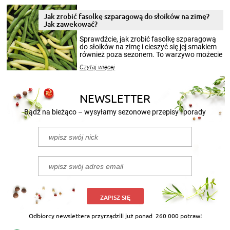
zimowym, ale to smaczny posiłek pozwoli w
pełni poczuć atmosferę cieplejszych
Jak zrobić fasolkę szparagową do słoików na zimę?
miesięcy. Przygotowanie słoików ze
Jak zawekować?
smakowitą zawartością musi obejmować
patenty, które pozwolą zachować świeżość
Sprawdźcie, jak zrobić fasolkę szparagową
przetworów.
do słoików na zimę i cieszyć się jej smakiem
również poza sezonem. To warzywo możecie
wekować na wiele sposobów. Wykorzystajcie
Czytaj więcej
nasze propozycje!
NEWSLETTER
Bądź na bieżąco – wysyłamy sezonowe przepisy i porady
ZAPISZ SIĘ
Odbiorcy newslettera przyrządzili już ponad
260 000 potraw!