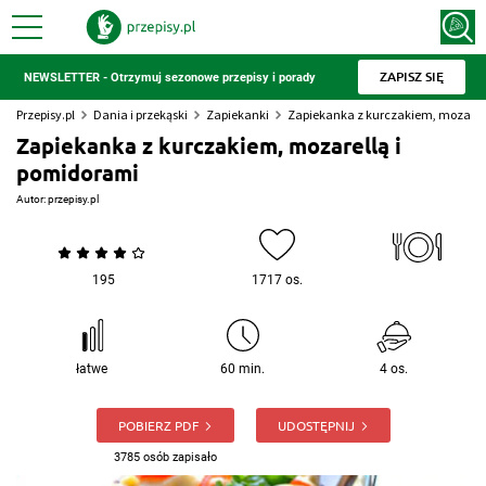
ZAPISZ SIĘ
NEWSLETTER - Otrzymuj sezonowe przepisy i porady
Przepisy.pl
Dania i przekąski
Zapiekanki
Zapiekanka z kurczakiem, mozarel
Zapiekanka z kurczakiem, mozarellą i
pomidorami
Autor:
przepisy.pl
195
1717 os.
łatwe
60 min.
4 os.
POBIERZ PDF
UDOSTĘPNIJ
3785 osób zapisało