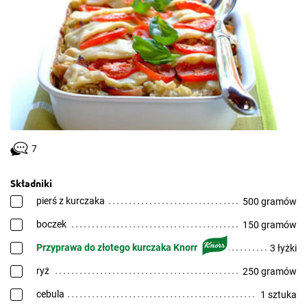
7
Składniki
pierś z kurczaka
500 gramów
boczek
150 gramów
Przyprawa do złotego kurczaka Knorr
3 łyżki
ryż
250 gramów
cebula
1 sztuka