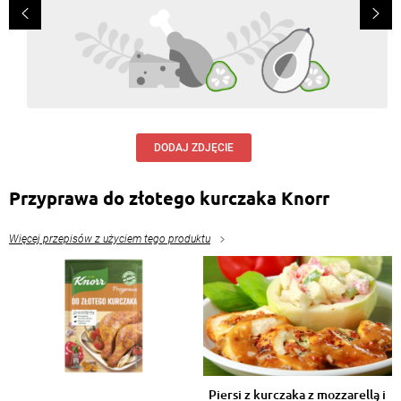
Zdrowsze a smakuje tak samo
Odpowiedz
Agnieszka Wisniewska
, 17.04.2016
niezle
Odpowiedz
DODAJ ZDJĘCIE
Przyprawa do złotego kurczaka Knorr
Więcej przepisów z użyciem tego produktu
Piersi z kurczaka z mozzarellą i