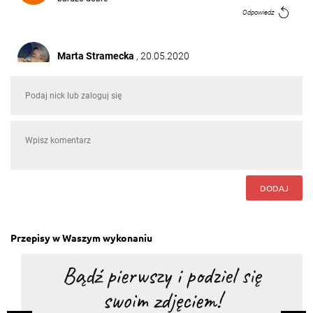
Odpowiedz
Marta Stramecka
, 20.05.2020
Całkiem fajne danie ! Szybkie .. ja trochę
zmodyfikowałam kurczaka :) tzn dzień wcześniej
zapakowałem go w ziołach z dodatkiem chili !
Polecam !
Odpowiedz
daniel ostrowski
, 08.06.2018
Pozdro All:)
Odpowiedz
DODAJ
Justyna Szymendera
, 23.03.2017
Przepisy w Waszym wykonaniu
Ja zrobiłam z makaronem też pyszne
Odpowiedz
Martyna Szewczyk
, 04.09.2016
Zamiast boczku można użyć szynki parmeńskiej.