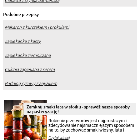
Ciabatta z szynką parmeńską
Podobne przepisy
Makaron z kurczakiem i brokułami
Zapiekanka z kaszy
Zapiekanka ziemniczana
Cukinia zapiekana z serem
Pudding ryżowy z anyżkiem
Zamknij smaki lata w słoiku - sprawdź nasze sposoby
na pasteryzację!
Robienie przetworów jest najprostszym i
zdecydowanie najsmaczniejszym sposobem
na to, by zachować smaki wiosny, lata i
jesieni na dłużej. Można robić setki zdjęć
Czytaj więcej
krajobrazów, by cieszyć nimi oko w sezonie