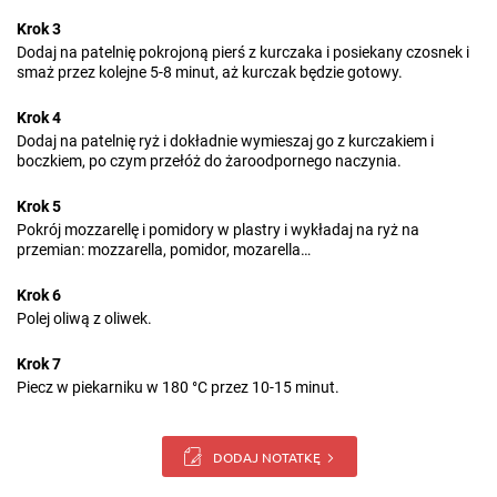
Krok 3
Dodaj na patelnię pokrojoną pierś z kurczaka i posiekany czosnek i
smaż przez kolejne 5-8 minut, aż kurczak będzie gotowy.
Krok 4
Dodaj na patelnię ryż i dokładnie wymieszaj go z kurczakiem i
boczkiem, po czym przełóż do żaroodpornego naczynia.
Krok 5
Pokrój mozzarellę i pomidory w plastry i wykładaj na ryż na
przemian: mozzarella, pomidor, mozarella…
Krok 6
Polej oliwą z oliwek.
Krok 7
Piecz w piekarniku w 180 °C przez 10-15 minut.
DODAJ NOTATKĘ