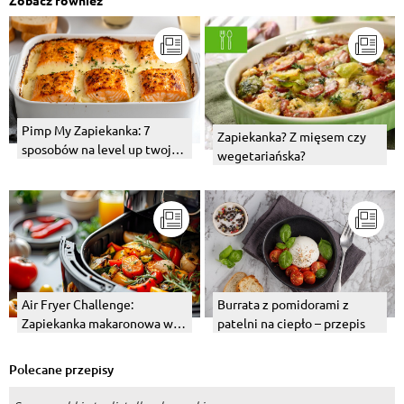
Zobacz również
Pimp My Zapiekanka: 7
Zapiekanka? Z mięsem czy
sposobów na level up twojej
wegetariańska?
makaronowej zapiekanki
Zapiefix
Air Fryer Challenge:
Burrata z pomidorami z
Zapiekanka makaronowa w
patelni na ciepło – przepis
20 minut? Sprawdzamy, czy
to działa!
Polecane przepisy