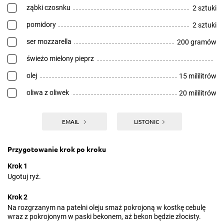
ząbki czosnku
2 sztuki
pomidory
2 sztuki
ser mozzarella
200 gramów
świeżo mielony pieprz
olej
15 mililitrów
oliwa z oliwek
20 mililitrów
EMAIL
LISTONIC
Przygotowanie krok po kroku
Krok 1
Ugotuj ryż.
Krok 2
Na rozgrzanym na patelni oleju smaż pokrojoną w kostkę cebulę
wraz z pokrojonym w paski bekonem, aż bekon będzie złocisty.