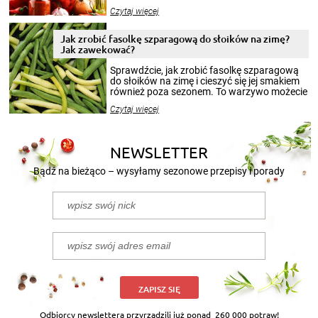
jesieni na dłużej. Można robić setki zdjęć
Czytaj więcej
krajobrazów, by cieszyć nimi oko w sezonie
zimowym, ale to smaczny posiłek pozwoli w
pełni poczuć atmosferę cieplejszych
Jak zrobić fasolkę szparagową do słoików na zimę?
miesięcy. Przygotowanie słoików ze
Jak zawekować?
smakowitą zawartością musi obejmować
patenty, które pozwolą zachować świeżość
Sprawdźcie, jak zrobić fasolkę szparagową
przetworów.
do słoików na zimę i cieszyć się jej smakiem
również poza sezonem. To warzywo możecie
wekować na wiele sposobów. Wykorzystajcie
Czytaj więcej
nasze propozycje!
NEWSLETTER
Bądź na bieżąco – wysyłamy sezonowe przepisy i porady
ZAPISZ SIĘ
Odbiorcy newslettera przyrządzili już ponad
260 000 potraw!