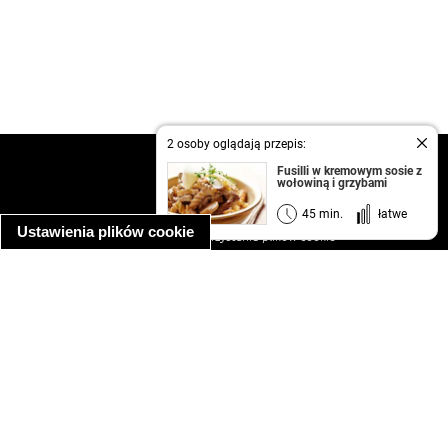
2 osoby oglądają przepis:
kontakt
Fusilli w kremowym sosie z
wołowiną i grzybami
regulamin
informacja o prywatności
45 min.
łatwe
Ustawienia plików cookie
informacja o wykorzystaniu plików cookie
ułatwienia dostępu
Najpopularniejsze przepisy
spaghetti bolognese
makaron z kurczakiem w sosie śmietanowym
kanapka z indykiem
ratatouille