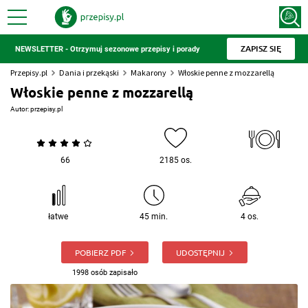
ZAPISZ SIĘ
NEWSLETTER - Otrzymuj sezonowe przepisy i porady
Przepisy.pl
Dania i przekąski
Makarony
Włoskie penne z mozzarellą
Włoskie penne z mozzarellą
Autor:
przepisy.pl
66
2185 os.
łatwe
45 min.
4 os.
POBIERZ PDF
UDOSTĘPNIJ
1998 osób zapisało