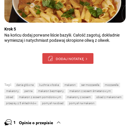
Krok 5
Na końcu dodaj porwane liście bazylii. Całość zagotuj, dokładnie
wymieszaj i natychmiast podawaj skropione oliwą z oliwek.
DODAJ NOTATKĘ
Tagi:
dania główne
kuchnia włoska
makaron
ser mozzarella
mozzarella
makarony
penne
makaron bezmięsny
makaron z sosem śmietanowym
obiad
makaron z sosem pomidorowym
makarony z sosem
obiad z makaronem
przepisy z 5 składników
pomysł na obiad
pomysł na makaron
1
Opinie o przepisie