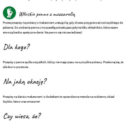
Włoskie penne z mozzarellą
Proste przepisy na potrawy z makaronem uratują Cię, gdy chcesz przygotować coś szybkiego do
jedzenia. Do zrobienia penne z mozzarellą potrzebujesz jedynie kilku składników, które razem
stworzą bardzo apetyczne danie. Na pewno się nie zawiedziesz!
Dla kogo?
Przepisy z penne są dla wszystkich, którzy nie mają czasu na wymyślne potrawy. Przekonaj się, że
siła tkwi w prostocie.
Na jaką okazję?
Przepisy na dania z makaronem i z dodatkami to sprawdzona metoda na codzienny obiad.
Szybko, łatwo oraz smacznie!
Czy wiesz, że?