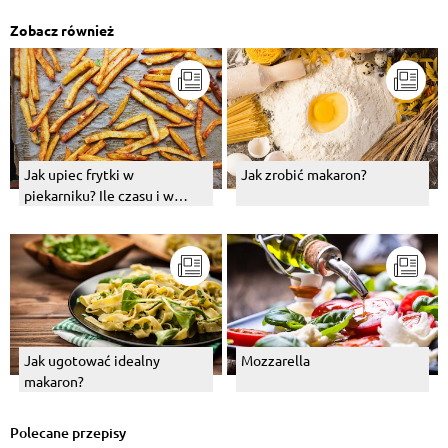
Zobacz również
Jak upiec frytki w
Jak zrobić makaron?
piekarniku? Ile czasu i w
jakiej temperaturze je piec?
Jak ugotować idealny
Mozzarella
makaron?
Polecane przepisy