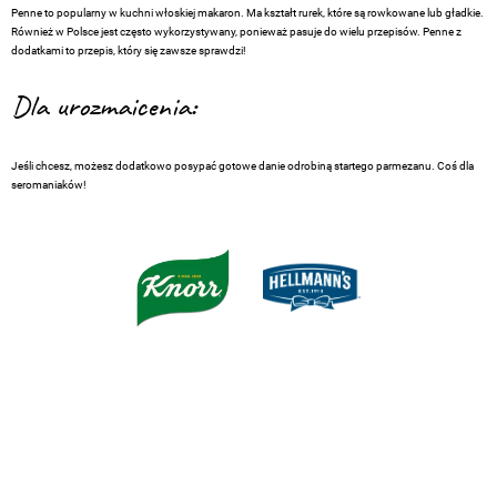
Penne to popularny w kuchni włoskiej makaron. Ma kształt rurek, które są rowkowane lub gładkie.
Również w Polsce jest często wykorzystywany, ponieważ pasuje do wielu przepisów. Penne z
dodatkami to przepis, który się zawsze sprawdzi!
Dla urozmaicenia:
Jeśli chcesz, możesz dodatkowo posypać gotowe danie odrobiną startego parmezanu. Coś dla
seromaniaków!