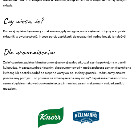
makaronem nie potrzebujesz wielu składników, a większość z nich znajdziesz w najbliższym
sklepie.
Czy wiesz, że?
Podawaj zapiekankę serową z makaronem, gdy ostygnie, a sos stężenie i połączy wszystkie
składniki w zwartą całość. Inaczej porcja zapiekanki się rozpadnie i trudno będzie ją nałożyć!
Dla urozmaicenia:
Zwieńczeniem zapiekanki makaronowej serowej są dodatki, czyli szynka pokrojona w paski i
kukurydza. Możesz swobodnie z nimi eksperymentować – może zechcesz zamienić szynkę na
kiełbasę lub boczek i dodać do niej inne warzywa, np. zielony groszek. Podrzucamy ci także
jeszcze inny pomysł – co powiesz na zmianę sera na inny rodzaj? Zapiekanka makaronowo-
serowa będzie smakować doskonale także z innymi rodzajami makaronu – świderkami lub
muszlami.