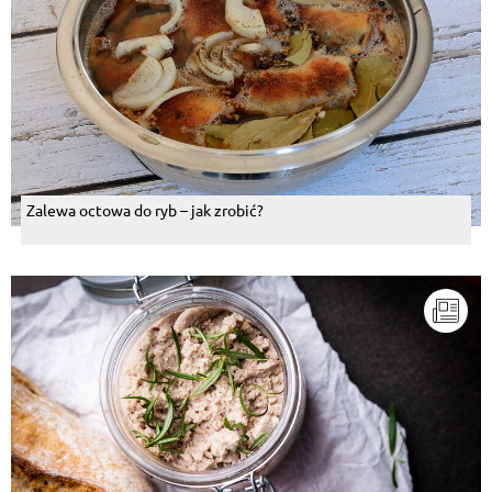
Teresa Pyzpiotr
, 18.04.2015
jutro zrobię ale bez szynki, nie jadam "zwierząt" :) :p
Odpowiedz
Andrzej Zimlak
, 18.04.2015
To jest pycha mmmm
Odpowiedz
Zalewa octowa do ryb – jak zrobić?
Tomasz Rutek Rutkowski
, 18.04.2015
Pozdrawiam
Odpowiedz
Pokaż więcej komentarzy