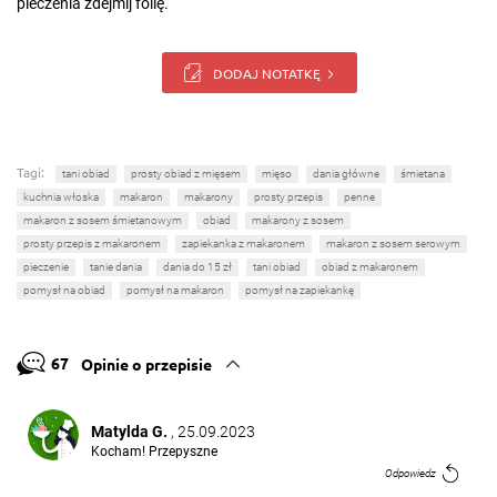
pieczenia zdejmij folię.
DODAJ NOTATKĘ
Tagi:
tani obiad
prosty obiad z mięsem
mięso
dania główne
śmietana
kuchnia włoska
makaron
makarony
prosty przepis
penne
makaron z sosem śmietanowym
obiad
makarony z sosem
prosty przepis z makaronem
zapiekanka z makaronem
makaron z sosem serowym
pieczenie
tanie dania
dania do 15 zł
tani obiad
obiad z makaronem
pomysł na obiad
pomysł na makaron
pomysł na zapiekankę
67
Opinie o przepisie
Matylda G.
, 25.09.2023
Kocham! Przepyszne
Odpowiedz