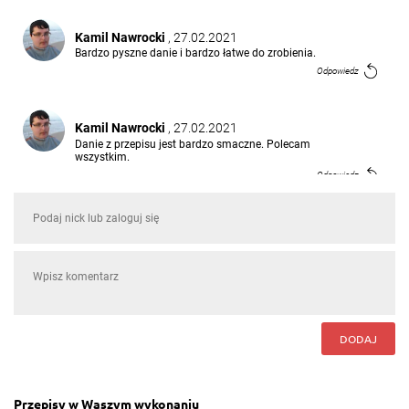
Kamil Nawrocki
, 27.02.2021
Bardzo pyszne danie i bardzo łatwe do zrobienia.
Odpowiedz
Kamil Nawrocki
, 27.02.2021
Danie z przepisu jest bardzo smaczne. Polecam
wszystkim.
Odpowiedz
Benia Palonek
, 10.01.2021
Wypróbowałam ją już dawno temu i regularnie
wracam do tego przepisu, zawsze wychodzi bardzo
smaczna - jeśli ktoś jeszcze nie próbował - gorąco
polecam.
Odpowiedz
DODAJ
Ania S.
, 04.04.2020
Bardza pyszne
Odpowiedz
Przepisy w Waszym wykonaniu