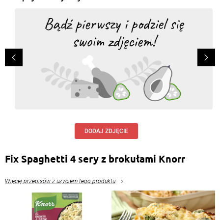
Renata Chajzler
, 18.11.2019
Apetyczne lubię te przepisy bo są szybkie do
zrobienia
Odpowiedz
Ewa Czarnecka
, 25.08.2018
Pyszna i jaka prosta
Odpowiedz
Anna Eppa
, 30.09.2017
DODAJ ZDJĘCIE
pyszna, szybka w przygotowaniu zapiekanka:)
Odpowiedz
Fix Spaghetti 4 sery z brokułami Knorr
Emilia Zofia Chinczyk
, 15.07.2017
Więcej przepisów z użyciem tego produktu
mmmmm
Odpowiedz