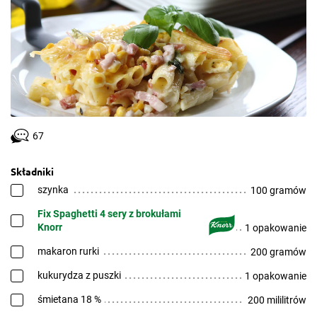
67
Składniki
szynka
100 gramów
Fix Spaghetti 4 sery z brokułami
Knorr
1 opakowanie
makaron rurki
200 gramów
kukurydza z puszki
1 opakowanie
śmietana 18 %
200 mililitrów