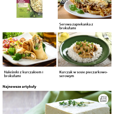
Marta Pocztarek
, 13.07.2017
już czuję że będzie pyszne a się już robi w piekarniku
Odpowiedz
Serowa zapiekanka z
brokułami
Simona Suda
, 02.05.2017
super przepis !
Odpowiedz
Przemysław Bacławski
, 09.08.2016
świetne... będę częściej gotował xd
Odpowiedz
Naleśniki z kurczakiem i
Kurczak w sosie pieczarkowo-
brokułami
serowym
Danuta Neuman
, 10.07.2016
pyszne
Najnowsze artykuły
Odpowiedz
Halina Grądzik
, 17.06.2016
często robię różne zapiekanki
Odpowiedz