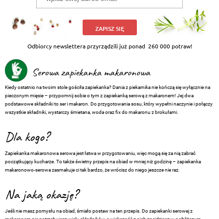
ZAPISZ SIĘ
Odbiorcy newslettera przyrządzili już ponad
260 000 potraw!
Serowa zapiekanka makaronowa
Kiedy ostatnio na twoim stole gościła zapiekanka? Dania z piekarnika nie kończą się wyłącznie na
pieczonym mięsie – przypomnij sobie o tym z zapiekanką serową z makaronem! Jej dwa
podstawowe składniki to ser i makaron. Do przygotowania sosu, który wypełni naczynie i połączy
wszystkie składniki, wystarczy śmietana, woda oraz fix do makaronu z brokułami.
Dla kogo?
Zapiekanka makaronowa serowa jest łatwa w przygotowaniu, więc mogą się za nią zabrać
początkujący kucharze. To także świetny przepis na obiad w mniej niż godzinę – zapiekanka
makaronowo-serowa zasmakuje ci tak bardzo, że wrócisz do niego jeszcze nie raz.
Na jaką okazję?
Jeśli nie masz pomysłu na obiad, śmiało postaw na ten przepis. Do zapiekanki serowej z