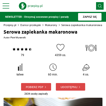
ZAPISZ SIĘ
NEWSLETTER - Otrzymuj sezonowe przepisy i porady
Przepisy.pl
Dania i przekąski
Makarony
Serowa zapiekanka makaronowa
Serowa zapiekanka makaronowa
Autor:
Piotr Murawski
79
4359 os.
łatwe
60 min.
4 os.
POBIERZ PDF
UDOSTĘPNIJ
2634 osoby zapisały