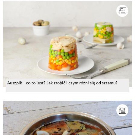
Odpowiedz
Elzbieta Kazimierczuk
, 19.04.2015
mniam,,,,mniam,,,,,,smacznego,,,,,,
Odpowiedz
Kazimiera Sacha
, 19.04.2015
Bardzo dobra
Odpowiedz
Auszpik – co to jest? Jak zrobić i czym różni się od sztamu?
Zdzisław Pilarski
, 19.04.2015
Nie jadam makaronów jak jeden z panów stwierdził
przyrost wagi obfity. Pozdrawiam. Miłego dnia życzę.
Odpowiedz
Marek Dąbrowski
, 18.04.2015
ble...
Odpowiedz