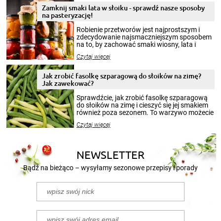
Zamknij smaki lata w słoiku - sprawdź nasze sposoby
na pasteryzację!
Robienie przetworów jest najprostszym i
zdecydowanie najsmaczniejszym sposobem
na to, by zachować smaki wiosny, lata i
jesieni na dłużej. Można robić setki zdjęć
Czytaj więcej
krajobrazów, by cieszyć nimi oko w sezonie
zimowym, ale to smaczny posiłek pozwoli w
pełni poczuć atmosferę cieplejszych
Jak zrobić fasolkę szparagową do słoików na zimę?
miesięcy. Przygotowanie słoików ze
Jak zawekować?
smakowitą zawartością musi obejmować
patenty, które pozwolą zachować świeżość
Sprawdźcie, jak zrobić fasolkę szparagową
przetworów.
do słoików na zimę i cieszyć się jej smakiem
również poza sezonem. To warzywo możecie
wekować na wiele sposobów. Wykorzystajcie
Czytaj więcej
nasze propozycje!
NEWSLETTER
Bądź na bieżąco – wysyłamy sezonowe przepisy i porady