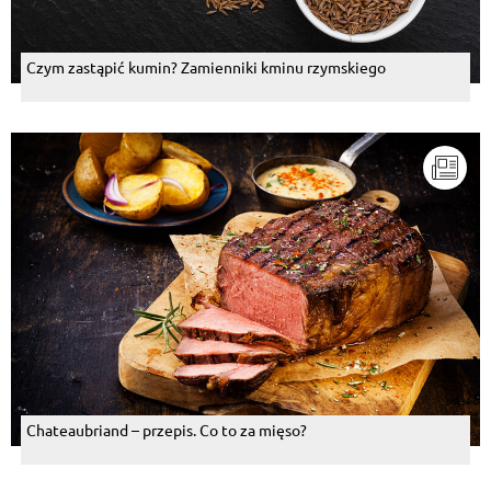
Natalia Anna Iwaszczenko
, 15.08.2015
super przepis ♥ PYSZNE! :-)
Czym zastąpić kumin? Zamienniki kminu rzymskiego
Odpowiedz
Danuta Rypinska
, 29.07.2015
mniam,mniam !!!!
Odpowiedz
Piotr Ruciński
, 11.07.2015
pyszne
Odpowiedz
Kasia Trejster
, 22.06.2015
pyszne
Odpowiedz
Chateaubriand – przepis. Co to za mięso?
Renia Pączek
, 19.04.2015
Nie bedzie bo tam mieso