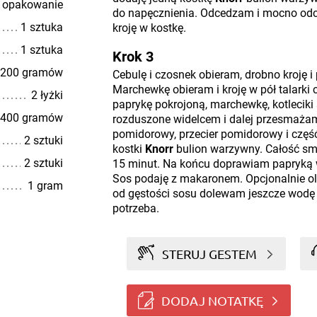
 opakowanie
do napęcznienia. Odcedzam i mocno odc
1 sztuka
kroję w kostkę.
1 sztuka
Krok 3
200 gramów
Cebulę i czosnek obieram, drobno kroję 
Marchewkę obieram i kroję w pół talarki c
2 łyżki
paprykę pokrojoną, marchewkę, kotleciki 
400 gramów
rozduszone widelcem i dalej przesmażam
pomidorowy, przecier pomidorowy i czę
2 sztuki
kostki
Knorr
bulion warzywny. Całość sm
2 sztuki
15 minut. Na końcu doprawiam papryką w
Sos podaję z makaronem. Opcjonalnie oli
1 gram
od gęstości sosu dolewam jeszcze wodę 
potrzeba.
STERUJ GESTEM
DODAJ NOTATKĘ