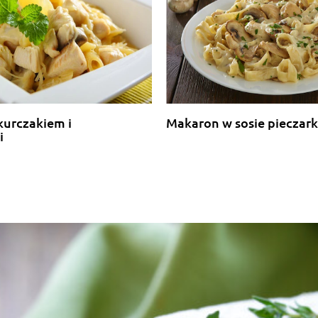
kurczakiem i
Makaron w sosie piecza
i