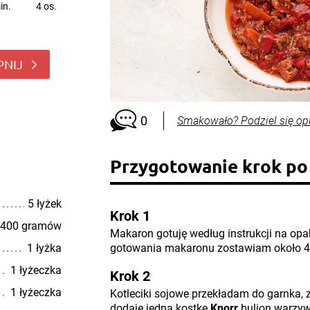
in.
4 os.
PNIJ
0
Smakowało? Podziel się op
Przygotowanie krok po
5 łyżek
Krok 1
400 gramów
Makaron gotuję według instrukcji na op
1 łyżka
gotowania makaronu zostawiam około 4
1 łyżeczka
Krok 2
1 łyżeczka
Kotleciki sojowe przekładam do garnka, 
dodaję jedną kostkę
Knorr
bulion warzyw