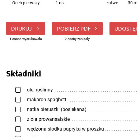
Oceń pierwszy
1 os.
łatwe
30 m
DRUKUJ
POBIERZ PDF
UDOSTĘ
1 osoba wydrukowała
2 osoby zapisały
Składniki
olej roślinny
makaron spaghetti
natka pieruszki (posiekana)
zioła prowansalskie
wędzona słodka papryka w proszku