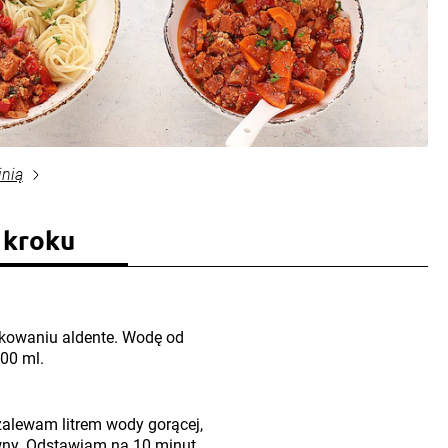
inią
 kroku
akowaniu aldente. Wodę od
00 ml.
zalewam litrem wody gorącej,
ny. Odstawiam na 10 minut