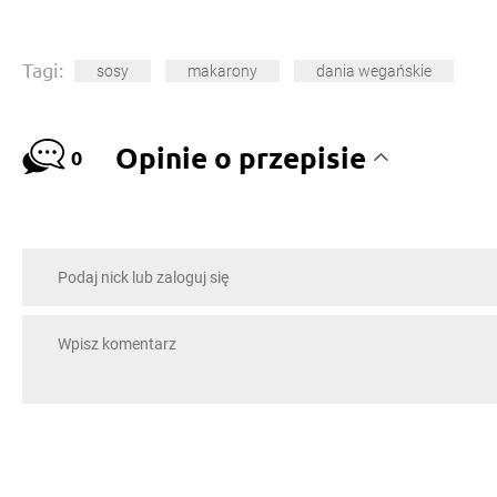
Tagi:
sosy
makarony
dania wegańskie
Opinie o przepisie
0