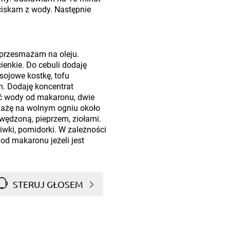
iskam z wody. Następnie
i przesmażam na oleju.
ienkie. Do cebuli dodaję
sojowe kostkę, tofu
. Dodaję koncentrat
ść wody od makaronu, dwie
ażę na wolnym ogniu około
ędzoną, pieprzem, ziołami.
wki, pomidorki. W zależności
od makaronu jeżeli jest
STERUJ GŁOSEM