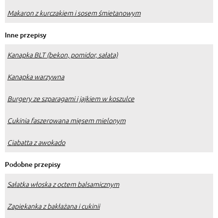
Makaron z kurczakiem i sosem śmietanowym
Inne przepisy
Kanapka BLT (bekon, pomidor, sałata)
Kanapka warzywna
Burgery ze szparagami i jajkiem w koszulce
Cukinia faszerowana mięsem mielonym
Ciabatta z awokado
Podobne przepisy
Sałatka włoska z octem balsamicznym
Zapiekanka z bakłażana i cukinii