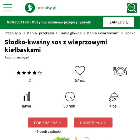
ZAPISZ SIĘ
NEWSLETTER - Otrzymuj sezonowe przepisy i porady
Przepisy.pl
Dania i przekąski
Dania główne
Dania z warzywami
Słodko-k
Słodko-kwaśny sos z wieprzowymi
kiełbaskami
Autor:
przepisy.pl
2
67 os.
łatwe
30 min.
4 os.
POBIERZ PDF
UDOSTĘPNIJ
49 osób zapisało