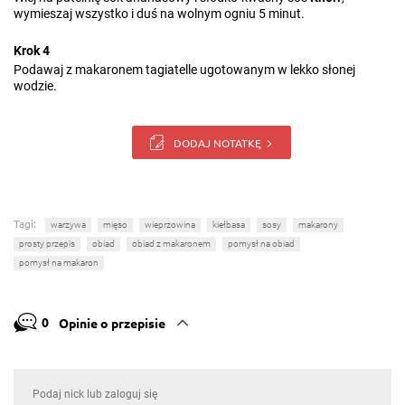
wymieszaj wszystko i duś na wolnym ogniu 5 minut.
Krok 4
Podawaj z makaronem tagiatelle ugotowanym w lekko słonej
wodzie.
DODAJ NOTATKĘ
Tagi:
warzywa
mięso
wieprzowina
kiełbasa
sosy
makarony
prosty przepis
obiad
obiad z makaronem
pomysł na obiad
pomysł na makaron
0
Opinie o przepisie