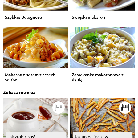
Szybkie Bolognese
Swojski makaron
Makaron z sosem z trzech
Zapiekanka makaronowa z
serów
dynią
Zobacz również
Jak zrobić sos?
Jak upiec frytki w