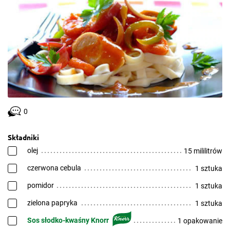
0
Składniki
olej
15 mililitrów
czerwona cebula
1 sztuka
pomidor
1 sztuka
zielona papryka
1 sztuka
Sos słodko-kwaśny Knorr
1 opakowanie