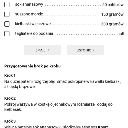
sok ananasowy
50 mililitrów
suszone morele
150 gramów
kiełbaski wieprzowe
300 gramów
tagliatelle do podania
null
EMAIL
LISTONIC
Przygotowanie krok po kroku
Krok 1
Na dużej patelni rozgrzej olej i smaż pokrojone w kawałki kiełbaski,
aż będą brązowe.
Krok 2
Pokrój warzywa w kostkę o jednakowym rozmiarze i dodaj do
kiełbasek.
Krok 3
Wlej na patelnię sok ananasowy i słodko-kwaśny sos
Knorr
,