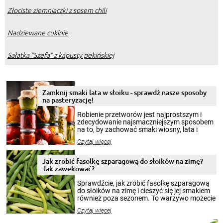
Złociste ziemniaczki z sosem chili
Nadziewane cukinie
Sałatka "Szefa" z kapusty pekińskiej
Zamknij smaki lata w słoiku - sprawdź nasze sposoby
na pasteryzację!
Robienie przetworów jest najprostszym i
zdecydowanie najsmaczniejszym sposobem
na to, by zachować smaki wiosny, lata i
jesieni na dłużej. Można robić setki zdjęć
Czytaj więcej
krajobrazów, by cieszyć nimi oko w sezonie
zimowym, ale to smaczny posiłek pozwoli w
pełni poczuć atmosferę cieplejszych
Jak zrobić fasolkę szparagową do słoików na zimę?
miesięcy. Przygotowanie słoików ze
Jak zawekować?
smakowitą zawartością musi obejmować
patenty, które pozwolą zachować świeżość
Sprawdźcie, jak zrobić fasolkę szparagową
przetworów.
do słoików na zimę i cieszyć się jej smakiem
również poza sezonem. To warzywo możecie
wekować na wiele sposobów. Wykorzystajcie
Czytaj więcej
nasze propozycje!