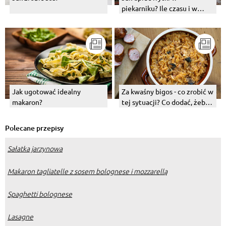
piekarniku? Ile czasu i w
jakiej temperaturze je piec?
Jak ugotować idealny
Za kwaśny bigos - co zrobić w
makaron?
tej sytuacji? Co dodać, żeby
go uratować?
Polecane przepisy
Sałatka jarzynowa
Makaron tagliatelle z sosem bolognese i mozzarellą
Spaghetti bolognese
Lasagne