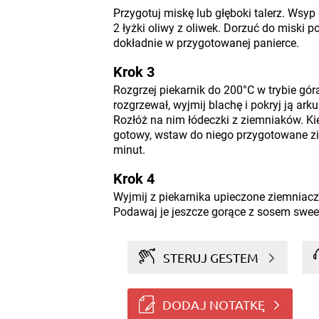
Przygotuj miskę lub głęboki talerz. Wsyp 
2 łyżki oliwy z oliwek. Dorzuć do miski p
dokładnie w przygotowanej panierce.
Krok 3
Rozgrzej piekarnik do 200°C w trybie góra
rozgrzewał, wyjmij blachę i pokryj ją ar
Rozłóż na nim łódeczki z ziemniaków. Kie
gotowy, wstaw do niego przygotowane zie
minut.
Krok 4
Wyjmij z piekarnika upieczone ziemniaczk
Podawaj je jeszcze gorące z sosem sweet
STERUJ GESTEM
DODAJ NOTATKĘ