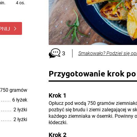
in.
4 os.
PNIJ
3
Smakowało? Podziel się op
Przygotowanie krok po
750 gramów
Krok 1
6 łyżek
Opłucz pod wodą 750 gramów ziemniaków
2 łyżki
pozbyć się brudu i ziemi zalegającej w s
każdego ziemniaka w ósemki. Powinny o
2 łyżki
łódeczki.
Krok 2