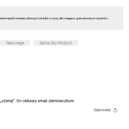
iemniaczki możesz obtoczyć nie tylko w curry, ale i oregano, granulowanym czosnku i
feed wege
dania dla młodych
ym „ożenię”. On ciekawy smak ziemniaczkom
Odpowiedz