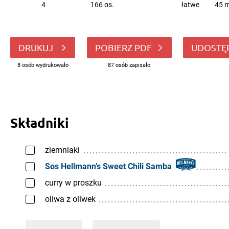
4
166 os.
łatwe
45 m
DRUKUJ
POBIERZ PDF
UDOSTĘ
8 osób wydrukowało
87 osób zapisało
Składniki
ziemniaki
Sos Hellmann’s Sweet Chili Samba
curry w proszku
oliwa z oliwek