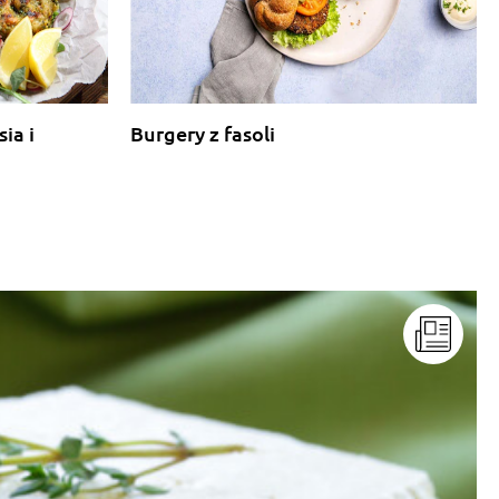
ia i
Burgery z fasoli