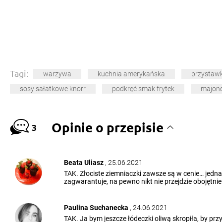
Tagi:
warzywa
kuchnia amerykańska
przystawk
sosy sałatkowe knorr
podkręć smak frytek
majon
Opinie o przepisie
3
Beata Uliasz
, 25.06.2021
TAK. Złociste ziemniaczki zawsze są w cenie… jedn
zagwarantuje, na pewno nikt nie przejdzie obojętnie cz
Paulina Suchanecka
, 24.06.2021
TAK. Ja bym jeszcze łódeczki oliwą skropiła, by przyp