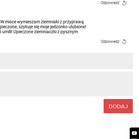
Odpowiedz
ę! W misce wymieszam ziemniaki z przyprawą
ieczone, szykuje się moje jedzonko ulubione!
ń umili! Upieczone ziemniaczki z pysznym
Odpowiedz
DODAJ