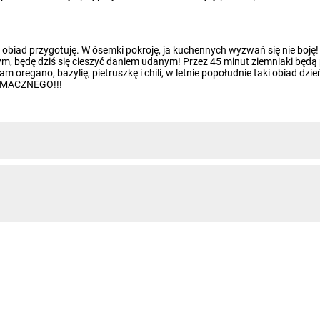
i obiad przygotuję. W ósemki pokroję, ja kuchennych wyzwań się nie boj
, będę dziś się cieszyć daniem udanym! Przez 45 minut ziemniaki będą p
regano, bazylię, pietruszkę i chili, w letnie popołudnie taki obiad dzie
 SMACZNEGO!!!