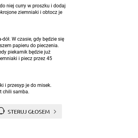
do niej curry w proszku i dodaj
okrojone ziemniaki i obtocz je
-dół. W czasie, gdy będzie się
kuszem papieru do pieczenia.
dy piekarnik będzie już
mniaki i piecz przez 45
i i przesyp je do misek.
 chili samba.
STERUJ GŁOSEM