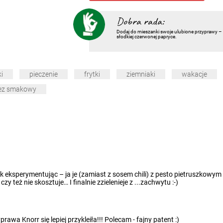
Dobra rada:
Dodaj do mieszanki swoje ulubione przyprawy – z
słodkiej czerwonej papryce.
i
pieczenie
frytki
ziemniaki
wakacje
ez smakowy
ak eksperymentując – ja je (zamiast z sosem chili) z pesto pietruszkow
y też nie skosztuje… I finalnie zzielenieje z ...zachwytu :-)
rawa Knorr się lepiej przykleiła!!! Polecam - fajny patent :)