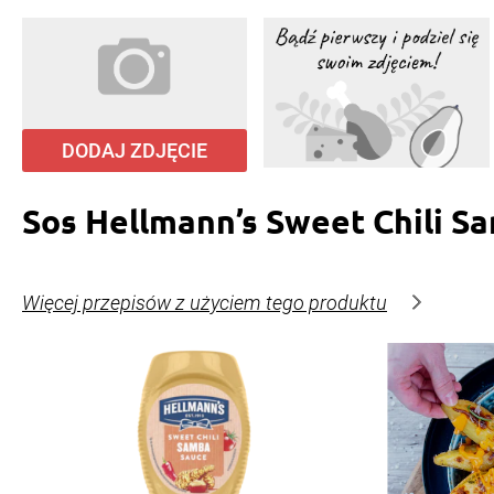
DODAJ ZDJĘCIE
Sos Hellmann’s Sweet Chili S
Więcej przepisów z użyciem tego produktu