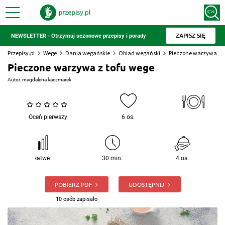
ZAPISZ SIĘ
NEWSLETTER - Otrzymuj sezonowe przepisy i porady
Przepisy.pl
Wege
Dania wegańskie
Obiad wegański
Pieczone warzywa z t
Pieczone warzywa z tofu wege
Autor:
magdalena kaczmarek
Oceń pierwszy
6 os.
łatwe
30 min.
4 os.
POBIERZ PDF
UDOSTĘPNIJ
10 osób zapisało