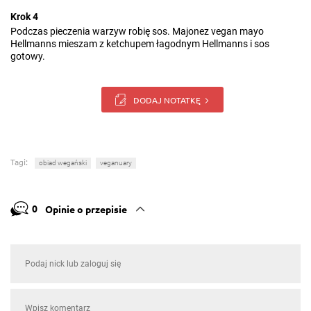
Krok 4
Podczas pieczenia warzyw robię sos. Majonez vegan mayo
Hellmanns mieszam z ketchupem łagodnym Hellmanns i sos
gotowy.
DODAJ NOTATKĘ
Tagi:
obiad wegański
veganuary
0
Opinie o przepisie