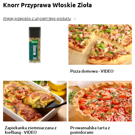
Knorr Przyprawa Włoskie Zioła
Więcej przepisów z użyciem tego produktu
Pizza domowa - VIDEO
Zapiekanka ziemniaczana z
Prowansalska tarta z
kiełbasą - VIDEO
pomidorami