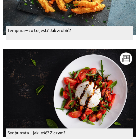
Tempura – co to jest? Jak zrobić?
Ser burrata – jak jeść? Z czym?