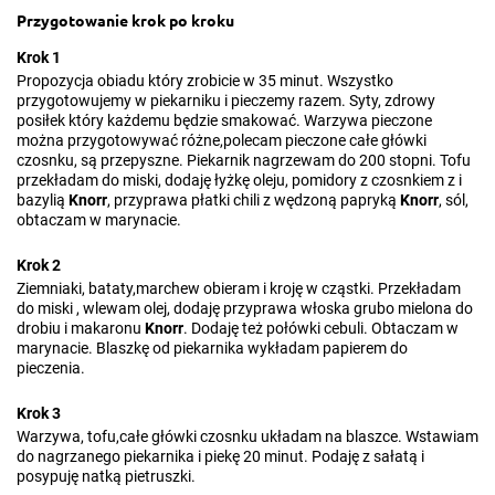
Przygotowanie krok po kroku
Krok 1
Propozycja obiadu który zrobicie w 35 minut. Wszystko
przygotowujemy w piekarniku i pieczemy razem. Syty, zdrowy
posiłek który każdemu będzie smakować. Warzywa pieczone
można przygotowywać różne,polecam pieczone całe główki
czosnku, są przepyszne. Piekarnik nagrzewam do 200 stopni. Tofu
przekładam do miski, dodaję łyżkę oleju, pomidory z czosnkiem z i
bazylią
Knorr
, przyprawa płatki chili z wędzoną papryką
Knorr
, sól,
obtaczam w marynacie.
Krok 2
Ziemniaki, bataty,marchew obieram i kroję w cząstki. Przekładam
do miski , wlewam olej, dodaję przyprawa włoska grubo mielona do
drobiu i makaronu
Knorr
. Dodaję też połówki cebuli. Obtaczam w
marynacie. Blaszkę od piekarnika wykładam papierem do
pieczenia.
Krok 3
Warzywa, tofu,całe główki czosnku układam na blaszce. Wstawiam
do nagrzanego piekarnika i piekę 20 minut. Podaję z sałatą i
posypuję natką pietruszki.