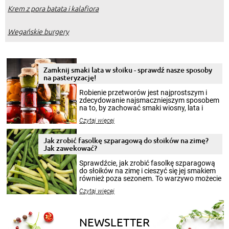
Krem z pora batata i kalafiora
Wegańskie burgery
Zamknij smaki lata w słoiku - sprawdź nasze sposoby
na pasteryzację!
Robienie przetworów jest najprostszym i
zdecydowanie najsmaczniejszym sposobem
na to, by zachować smaki wiosny, lata i
jesieni na dłużej. Można robić setki zdjęć
Czytaj więcej
krajobrazów, by cieszyć nimi oko w sezonie
zimowym, ale to smaczny posiłek pozwoli w
pełni poczuć atmosferę cieplejszych
Jak zrobić fasolkę szparagową do słoików na zimę?
miesięcy. Przygotowanie słoików ze
Jak zawekować?
smakowitą zawartością musi obejmować
patenty, które pozwolą zachować świeżość
Sprawdźcie, jak zrobić fasolkę szparagową
przetworów.
do słoików na zimę i cieszyć się jej smakiem
również poza sezonem. To warzywo możecie
wekować na wiele sposobów. Wykorzystajcie
Czytaj więcej
nasze propozycje!
NEWSLETTER