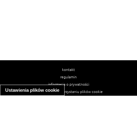
kontakt
regulamin
informacja o prywatności
Ustawienia plików cookie
informacja o wykorzystaniu plików cookie
ułatwienia dostępu
Najpopularniejsze przepisy
spaghetti bolognese
makaron z kurczakiem w sosie śmietanowym