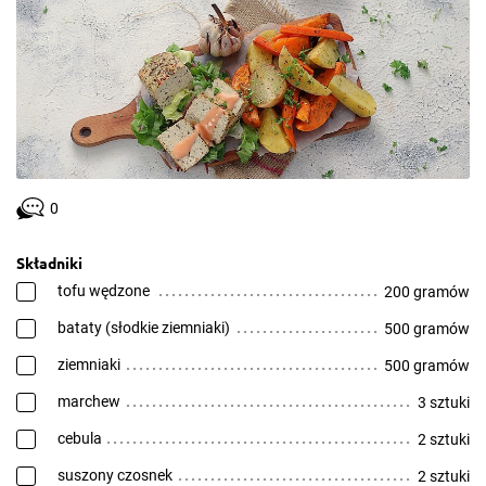
0
Składniki
tofu wędzone
200 gramów
bataty (słodkie ziemniaki)
500 gramów
ziemniaki
500 gramów
marchew
3 sztuki
cebula
2 sztuki
suszony czosnek
2 sztuki