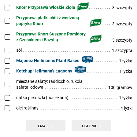
Knorr Przyprawa Włoskie Zioła
3 szczypty
Przyprawa płatki chili z wędzoną
papryką Knorr
3 szczypty
Przyprawa Knorr Suszone Pomidory
z Czosnkiem i Bazylią
3 szczypty
sól
1 szczypta
Majonez Hellmann's Plant Based
1 łyżka
Ketchup Hellmann's Łagodny
1 łyżka
mieszane sałaty: raddicchio, rukola,
sałata lodowa
100 gramów
natka pieruszki (posiekana)
1 łyżka
olej roślinny
4 łyżki
EMAIL
LISTONIC