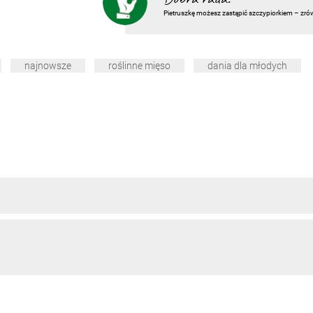
Pietruszkę możesz zastąpić szczypiorkiem – zr
najnowsze
roślinne mięso
dania dla młodych