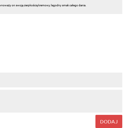
ównoważy on swoją cierpkością kremowy, łagodny smak całego dania.
DODAJ