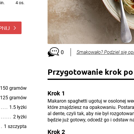
in.
4 os.
PNIJ
0
Smakowało? Podziel się op
Przygotowanie krok po
150 gramów
Krok 1
125 gramów
Makaron spaghetti ugotuj w osolonej w
1.5 łyżki
które znajdziesz na opakowaniu. Postara
al dente, czyli tak, aby nie był rozgotowa
2 łyżki
będzie już gotowy, odcedź go i odstaw na
1 szczypta
Krok 2