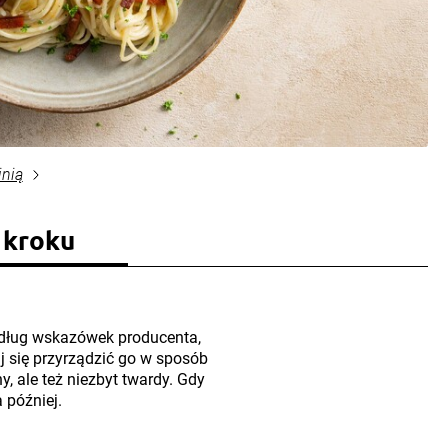
inią
 kroku
edług wskazówek producenta,
j się przyrządzić go w sposób
ny, ale też niezbyt twardy. Gdy
 później.