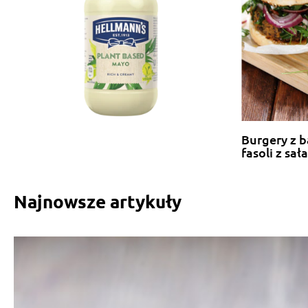
Burgery z b
fasoli z sał
Najnowsze artykuły