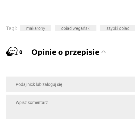
Tagi:
makarony
obiad wegański
szybki obiad
Opinie o przepisie
0