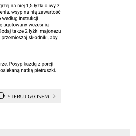
rzej na niej 1,5 łyżki oliwy z
enia, wsyp na nią zawartość
według instrukcji
ię ugotowany wcześniej
odaj także 2 łyżki majonezu
 przemieszaj składniki, aby
rze. Posyp każdą z porcji
siekaną natką pietruszki.
STERUJ GŁOSEM