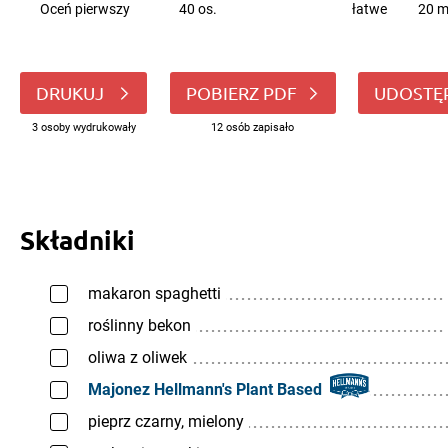
Oceń pierwszy
40 os.
łatwe
20 m
DRUKUJ
POBIERZ PDF
UDOSTĘ
3 osoby wydrukowały
12 osób zapisało
Składniki
makaron spaghetti
roślinny bekon
oliwa z oliwek
Majonez Hellmann's Plant Based
pieprz czarny, mielony