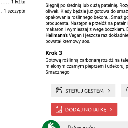
1 łyżka
Sięgnij po średnią lub dużą patelnię. Rozg
1 szczypta
oliwek. Kiedy będzie już gotowa do smaż
opakowania roślinnego bekonu. Smaż go 
producenta. Następnie przełóż na pateln
makaron i wymieszaj z wege boczkiem. D
Hellmann's
Vegan i jeszcze raz dokładnie
powstał kremowy sos.
Krok 3
Gotową roślinną carbonarę rozłóż na tale
mielonym czarnym pieprzem i udekoruj po
Smacznego!
STERUJ GESTEM
DODAJ NOTATKĘ
Dobra rada: