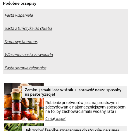
Podobne przepisy
Pasta wspaniała
pasta z tuńczyka do chleba
Domowy hummus
Wiosenna pasta z awokado
Pasta serowa tajemnica
Zamknij smaki lata w słoiku - sprawdź nasze sposoby
na pasteryzację!
Robienie przetworów jest najprostszym i
zdecydowanie najsmaczniejszym sposobem
na to, by zachować smaki wiosny, lata i
jesieni na dłużej. Można robić setki zdjęć
Czytaj więcej
krajobrazów, by cieszyć nimi oko w sezonie
zimowym, ale to smaczny posiłek pozwoli w
pełni poczuć atmosferę cieplejszych
Jak zrobić fasolkę szparagową do słoików na zimę?