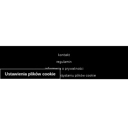
kontakt
regulamin
informacja o prywatności
Ustawienia plików cookie
informacja o wykorzystaniu plików cookie
ułatwienia dostępu
Najpopularniejsze przepisy
spaghetti bolognese
makaron z kurczakiem w sosie śmietanowym
kanapka z indykiem