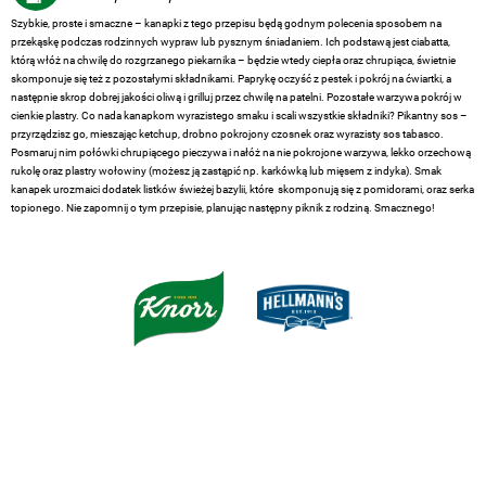
Szybkie, proste i smaczne – kanapki z tego przepisu będą godnym polecenia sposobem na
przekąskę podczas rodzinnych wypraw lub pysznym śniadaniem. Ich podstawą jest ciabatta,
którą włóż na chwilę do rozgrzanego piekarnika – będzie wtedy ciepła oraz chrupiąca, świetnie
skomponuje się też z pozostałymi składnikami. Paprykę oczyść z pestek i pokrój na ćwiartki, a
następnie skrop dobrej jakości oliwą i grilluj przez chwilę na patelni. Pozostałe warzywa pokrój w
cienkie plastry. Co nada kanapkom wyrazistego smaku i scali wszystkie składniki? Pikantny sos –
przyrządzisz go, mieszając ketchup, drobno pokrojony czosnek oraz wyrazisty sos tabasco.
Posmaruj nim połówki chrupiącego pieczywa i nałóż na nie pokrojone warzywa, lekko orzechową
rukolę oraz plastry wołowiny (możesz ją zastąpić np. karkówką lub mięsem z indyka). Smak
kanapek urozmaici dodatek listków świeżej bazylii, które skomponują się z pomidorami, oraz serka
topionego. Nie zapomnij o tym przepisie, planując następny piknik z rodziną. Smacznego!