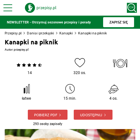
ZAPISZ SIĘ
NEWSLETTER - Otrzymuj sezonowe przepisy i porady
Przepisy.pl
Dania i przekąski
Kanapki
Kanapki na piknik
Kanapki na piknik
Autor:
przepisy.pl
14
320 os.
łatwe
15 min.
4 os.
POBIERZ PDF
UDOSTĘPNIJ
293 osoby zapisały