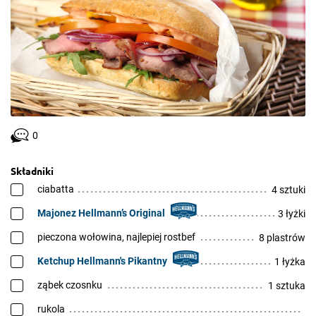
0
Składniki
ciabatta
4 sztuki
Majonez Hellmann’s Original
3 łyżki
pieczona wołowina, najlepiej rostbef
8 plastrów
Ketchup Hellmann's Pikantny
1 łyżka
ząbek czosnku
1 sztuka
rukola