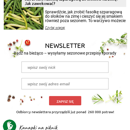
miesięcy. Przygotowanie słoików ze
Jak zawekować?
smakowitą zawartością musi obejmować
patenty, które pozwolą zachować świeżość
Sprawdźcie, jak zrobić fasolkę szparagową
przetworów.
do słoików na zimę i cieszyć się jej smakiem
również poza sezonem. To warzywo możecie
wekować na wiele sposobów. Wykorzystajcie
Czytaj więcej
nasze propozycje!
NEWSLETTER
Bądź na bieżąco – wysyłamy sezonowe przepisy i porady
ZAPISZ SIĘ
Odbiorcy newslettera przyrządzili już ponad
260 000 potraw!
Kanapki na piknik