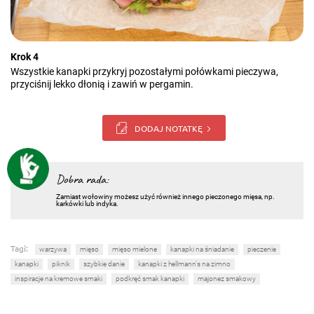
Krok 4
Wszystkie kanapki przykryj pozostałymi połówkami pieczywa,
przyciśnij lekko dłonią i zawiń w pergamin.
DODAJ NOTATKĘ
Dobra rada:
Zamiast wołowiny możesz użyć również innego pieczonego mięsa, np.
karkówki lub indyka.
Tagi:
warzywa
mięso
mięso mielone
kanapki na śniadanie
pieczenie
kanapki
piknik
szybkie danie
kanapki z hellmann's na zimno
inspiracje na kremowe smaki
podkręć smak kanapki
majonez smakowy