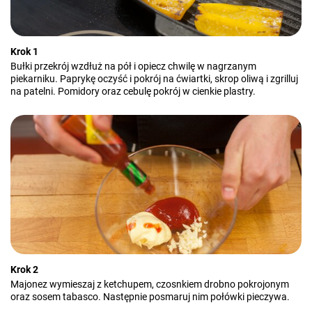
Krok 1
Bułki przekrój wzdłuż na pół i opiecz chwilę w nagrzanym
piekarniku. Paprykę oczyść i pokrój na ćwiartki, skrop oliwą i zgrilluj
na patelni. Pomidory oraz cebulę pokrój w cienkie plastry.
Krok 2
Majonez wymieszaj z ketchupem, czosnkiem drobno pokrojonym
oraz sosem tabasco. Następnie posmaruj nim połówki pieczywa.