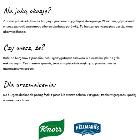
Na jaką okazję?
Z podanych składników na burgery z jalapeño przygotujesz dwie porcje. W sam raz, gdy na lunch
chcesz zaprosić znajomego albo swoją drugą połówkę. To bardzo apetyczna propozycja, która
ubarwi jadłospis.
Czy wiesz, że?
Bułki do burgerów z jalapeño i cebulą przygotujesz zarówno w piekarniku, jak i na grillu
elektrycznym. Ten manewr sprawia, że są chrupiące i nie miękną po posmarowaniu
majonezowym sosem.
Dla urozmaicenia:
Do burgera doskonale pasują frytki z pieca lub świeża sałatka. Przygotuj trochę więcej sosu i podaj
w miseczce z boku.