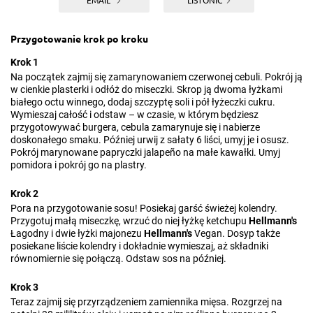
EMAIL
LISTONIC
Przygotowanie krok po kroku
Krok 1
Na początek zajmij się zamarynowaniem czerwonej cebuli. Pokrój ją
w cienkie plasterki i odłóż do miseczki. Skrop ją dwoma łyżkami
białego octu winnego, dodaj szczyptę soli i pół łyżeczki cukru.
Wymieszaj całość i odstaw – w czasie, w którym będziesz
przygotowywać burgera, cebula zamarynuje się i nabierze
doskonałego smaku. Później urwij z sałaty 6 liści, umyj je i osusz.
Pokrój marynowane papryczki jalapeño na małe kawałki. Umyj
pomidora i pokrój go na plastry.
Krok 2
Pora na przygotowanie sosu! Posiekaj garść świeżej kolendry.
Przygotuj małą miseczkę, wrzuć do niej łyżkę ketchupu
Hellmann's
Łagodny i dwie łyżki majonezu
Hellmann's
Vegan. Dosyp także
posiekane liście kolendry i dokładnie wymieszaj, aż składniki
równomiernie się połączą. Odstaw sos na później.
Krok 3
Teraz zajmij się przyrządzeniem zamiennika mięsa. Rozgrzej na