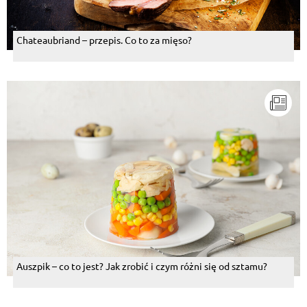
Chateaubriand – przepis. Co to za mięso?
Auszpik – co to jest? Jak zrobić i czym różni się od sztamu?