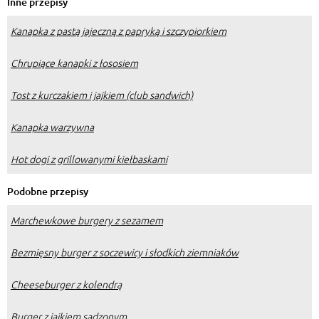
Inne przepisy
Kanapka z pastą jajeczną z papryką i szczypiorkiem
Chrupiące kanapki z łososiem
Tost z kurczakiem i jajkiem (club sandwich)
Kanapka warzywna
Hot dogi z grillowanymi kiełbaskami
Podobne przepisy
Marchewkowe burgery z sezamem
Bezmięsny burger z soczewicy i słodkich ziemniaków
Cheeseburger z kolendrą
Burger z jajkiem sadzonym