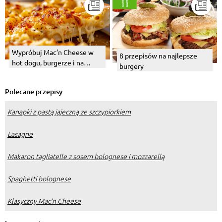
Wypróbuj Mac’n Cheese w
8 przepisów na najlepsze
hot dogu, burgerze i na
burgery
pizzy! A może na chrupiącym
toście z… kawiorem?
Polecane przepisy
Przepisy
Kanapki z pastą jajeczną ze szczypiorkiem
Lasagne
Makaron tagliatelle z sosem bolognese i mozzarellą
Spaghetti bolognese
Klasyczny Mac’n Cheese