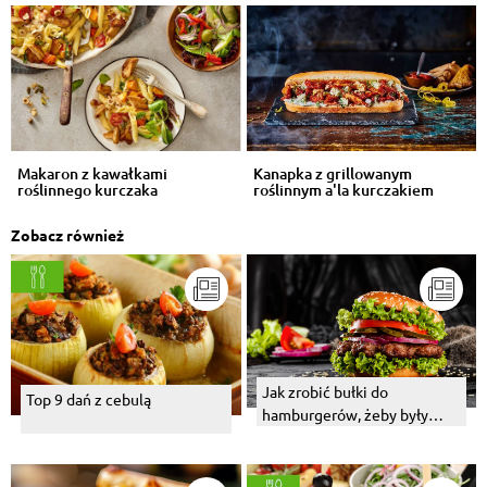
Makaron z kawałkami
Kanapka z grillowanym
roślinnego kurczaka
roślinnym a'la kurczakiem
Zobacz również
Jak zrobić bułki do
Top 9 dań z cebulą
hamburgerów, żeby były
dobre?