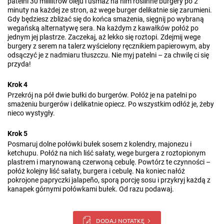
patelni 30 mililitrów oleju i usmaż na nim roślinne burgery po 2
minuty na każdej ze stron, aż wege burger delikatnie się zarumieni.
Gdy będziesz zbliżać się do końca smażenia, sięgnij po wybraną
wegańską alternatywę sera. Na każdym z kawałków połóż po
jednym jej plastrze. Zaczekaj, aż lekko się roztopi. Zdejmij wege
burgery z serem na talerz wyścielony ręcznikiem papierowym, aby
odsączyć je z nadmiaru tłuszczu. Nie myj patelni – za chwilę ci się
przyda!
Krok 4
Przekrój na pół dwie bułki do burgerów. Połóż je na patelni po
smażeniu burgerów i delikatnie opiecz. Po wszystkim odłóż je, żeby
nieco wystygły.
Krok 5
Posmaruj dolne połówki bułek sosem z kolendry, majonezu i
ketchupu. Połóż na nich liść sałaty, wege burgera z roztopionym
plastrem i marynowaną czerwoną cebulę. Powtórz te czynności –
połóż kolejny liść sałaty, burgera i cebulę. Na koniec nałóż
pokrojone papryczki jalapeño, sporą porcję sosu i przykryj każdą z
kanapek górnymi połówkami bułek. Od razu podawaj.
DODAJ NOTATKĘ