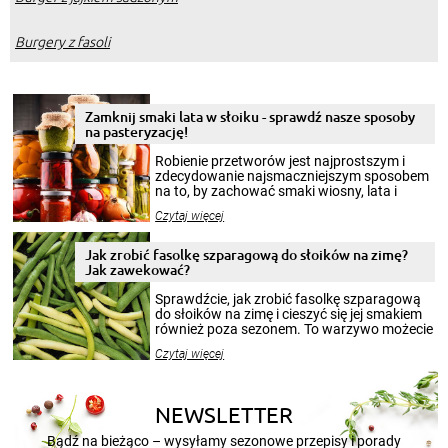
Burgery z fasoli
Zamknij smaki lata w słoiku - sprawdź nasze sposoby
na pasteryzację!
Robienie przetworów jest najprostszym i
zdecydowanie najsmaczniejszym sposobem
na to, by zachować smaki wiosny, lata i
jesieni na dłużej. Można robić setki zdjęć
Czytaj więcej
krajobrazów, by cieszyć nimi oko w sezonie
zimowym, ale to smaczny posiłek pozwoli w
pełni poczuć atmosferę cieplejszych
Jak zrobić fasolkę szparagową do słoików na zimę?
miesięcy. Przygotowanie słoików ze
Jak zawekować?
smakowitą zawartością musi obejmować
patenty, które pozwolą zachować świeżość
Sprawdźcie, jak zrobić fasolkę szparagową
przetworów.
do słoików na zimę i cieszyć się jej smakiem
również poza sezonem. To warzywo możecie
wekować na wiele sposobów. Wykorzystajcie
Czytaj więcej
nasze propozycje!
NEWSLETTER
Bądź na bieżąco – wysyłamy sezonowe przepisy i porady