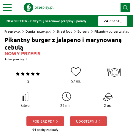
ZAPISZ SIĘ
NEWSLETTER - Otrzymuj sezonowe przepisy i porady
Przepisy.pl
Dania i przekąski
Street food
Burgery
Pikantny burger z jalape
Pikantny burger z jalapeno i marynowaną
cebulą
NOWY PRZEPIS
Autor:
przepisy.pl
2
57 os.
łatwe
25 min.
2 os.
POBIERZ PDF
UDOSTĘPNIJ
94 osoby zapisały