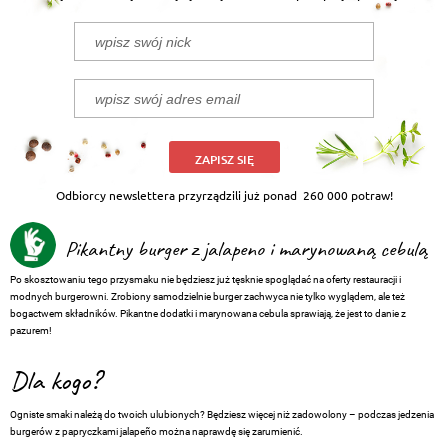
ZAPISZ SIĘ
Odbiorcy newslettera przyrządzili już ponad
260 000 potraw!
Pikantny burger z jalapeno i marynowaną cebulą
Po skosztowaniu tego przysmaku nie będziesz już tęsknie spoglądać na oferty restauracji i
modnych burgerowni. Zrobiony samodzielnie burger zachwyca nie tylko wyglądem, ale też
bogactwem składników. Pikantne dodatki i marynowana cebula sprawiają, że jest to danie z
pazurem!
Dla kogo?
Ogniste smaki należą do twoich ulubionych? Będziesz więcej niż zadowolony – podczas jedzenia
burgerów z papryczkami jalapeño można naprawdę się zarumienić.