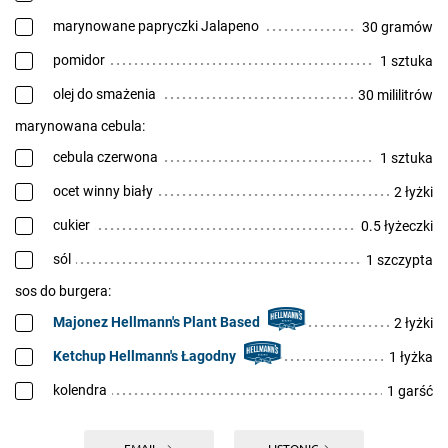
marynowane papryczki Jalapeno
30 gramów
pomidor
1 sztuka
olej do smażenia
30 mililitrów
marynowana cebula:
cebula czerwona
1 sztuka
ocet winny biały
2 łyżki
cukier
0.5 łyżeczki
sól
1 szczypta
sos do burgera:
Majonez Hellmann's Plant Based
2 łyżki
Ketchup Hellmann's Łagodny
1 łyżka
kolendra
1 garść