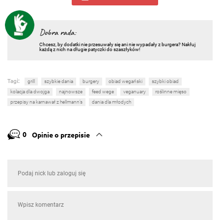
Dobra rada:
Chcesz, by dodatki nie przesuwały się ani nie wypadały z burgera? Nakłuj
każdą z nich na długie patyczki do szaszłyków!
Tagi:
grill
szybkie dania
burgery
obiad wegański
szybki obiad
kolacja dla dwojga
najnowsze
feed wege
veganuary
roślinne mięso
przepisy na karnawał z hellmann’s
dania dla młodych
0
Opinie o przepisie