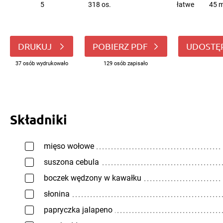
5
318 os.
łatwe
45 m
DRUKUJ
POBIERZ PDF
UDOSTĘ
37 osób wydrukowało
129 osób zapisało
Składniki
mięso wołowe
suszona cebula
boczek wędzony w kawałku
słonina
papryczka jalapeno