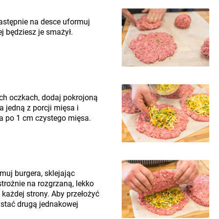
astępnie na desce uformuj
ej będziesz je smażył.
ych oczkach, dodaj pokrojoną
 jedną z porcji mięsa i
ła po 1 cm czystego mięsa.
muj burgera, sklejając
strożnie na rozgrzaną, lekko
 każdej strony. Aby przełożyć
stać drugą jednakowej