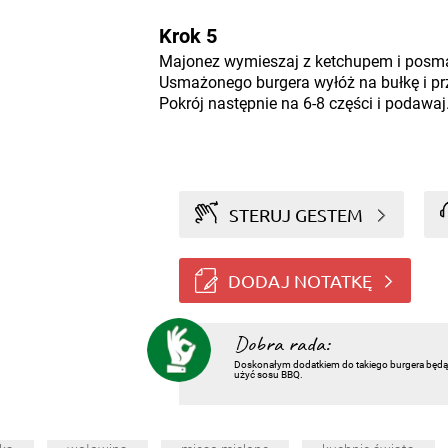
Krok 5
Majonez wymieszaj z ketchupem i posmaru
Usmażonego burgera wyłóż na bułkę i prz
Pokrój następnie na 6-8 części i podawaj
STERUJ GESTEM
DODAJ NOTATKĘ
Dobra rada:
Doskonałym dodatkiem do takiego burgera będą w
użyć sosu BBQ.