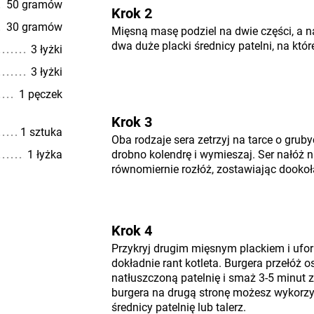
50 gramów
Krok 2
30 gramów
Mięsną masę podziel na dwie części, a n
dwa duże placki średnicy patelni, na któr
3 łyżki
3 łyżki
1 pęczek
Krok 3
1 sztuka
Oba rodzaje sera zetrzyj na tarce o grub
1 łyżka
drobno kolendrę i wymieszaj. Ser nałóż na
równomiernie rozłóż, zostawiając dooko
Krok 4
Przykryj drugim mięsnym plackiem i ufor
dokładnie rant kotleta. Burgera przełóż o
natłuszczoną patelnię i smaż 3-5 minut z
burgera na drugą stronę możesz wykorzy
średnicy patelnię lub talerz.