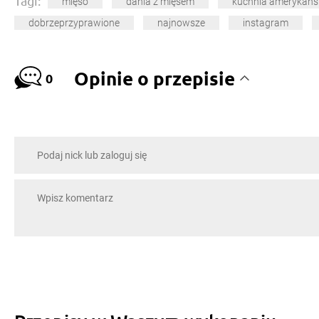
Tagi:
mięso
dania z mięsem
kuchnia amerykańs
dobrzeprzyprawione
najnowsze
instagram
Opinie o przepisie
0