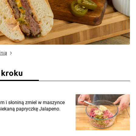
inią
 kroku
m i słoniną zmiel w maszynce
iekaną papryczkę Jalapeno.