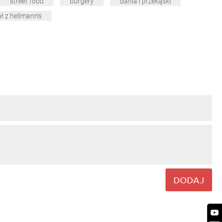
street food
burgery
dania i przekąski
ł z hellmann’s
DODAJ