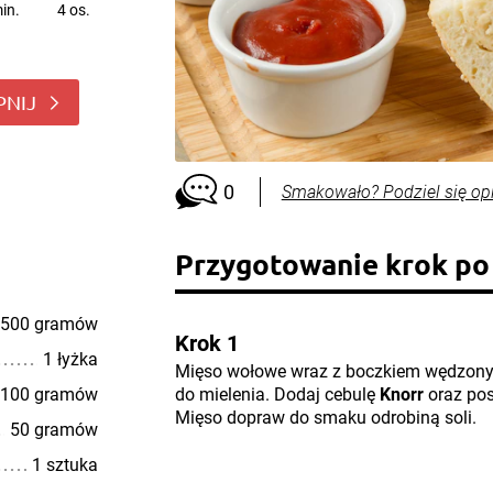
in.
4 os.
PNIJ
0
Smakowało? Podziel się op
Przygotowanie krok po
500 gramów
Krok 1
1 łyżka
Mięso wołowe wraz z boczkiem wędzony
100 gramów
do mielenia. Dodaj cebulę
Knorr
oraz pos
Mięso dopraw do smaku odrobiną soli.
50 gramów
1 sztuka