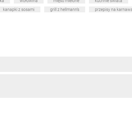
ka
wołowina
mięso mielone
kuchnie świata
kanapki z sosami
grill z hellmann’s
przepisy na karnawa