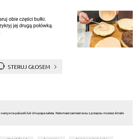
j obie części bułki.
ykryj jej drugą połówką.
.
STERUJ GŁOSEM
arzywne paluszki lub chrupiąca sałata. Natomiast zamiast sosu z przepisu możesz śmiało