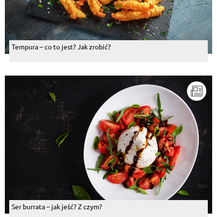
Tempura – co to jest? Jak zrobić?
Ser burrata – jak jeść? Z czym?