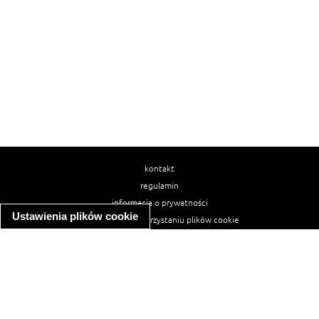
kontakt
regulamin
informacja o prywatności
Ustawienia plików cookie
informacja o wykorzystaniu plików cookie
ułatwienia dostępu
Najpopularniejsze przepisy
spaghetti bolognese
makaron z kurczakiem w sosie śmietanowym