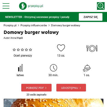
ZAPISZ SIĘ
NEWSLETTER - Otrzymuj sezonowe przepisy i porady
Przepisy.pl
Przepisy influencerów
Domowy burger wołowy
Domowy burger wołowy
Autor:
Anna Wąsik
Oceń pierwszy
13 os.
łatwe
30 min.
1 os.
POBIERZ PDF
UDOSTĘPNIJ
20 osób zapisało