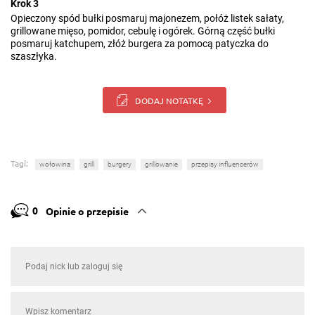
Krok 3
Opieczony spód bułki posmaruj majonezem, połóż listek sałaty,
grillowane mięso, pomidor, cebulę i ogórek. Górną część bułki
posmaruj katchupem, złóż burgera za pomocą patyczka do
szaszłyka.
DODAJ NOTATKĘ
Tagi:
wołowina
grill
burgery
grillowanie
przepisy influencerów
0
Opinie o przepisie