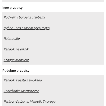
Inne przepisy
Podwójny burger z grzybami
Rybne Taco z sosem spicy mayo
Ratatouille
Kanapki na piknik
Croque Monsieur
Podobne przepisy
Kanapki z pastą z awokado
Zapiekanka Macncheese
Pasta z Wędzonej Makreli i Twarogu