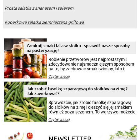
Prosta sałatka z ananasem i selerem
Koperkowa sałatka ziemniaczana grillowa
Zamknij smaki lata w słoiku - sprawdź nasze sposoby
na pasteryzację!
Robienie przetworów jest najprostszym i
zdecydowanie najsmaczniejszym sposobem
na to, by zachować smaki wiosny, lata i
jesieni na dłużej. Można robić setki zdjęć
Czytaj więcej
krajobrazów, by cieszyć nimi oko w sezonie
zimowym, ale to smaczny posiłek pozwoli w
pełni poczuć atmosferę cieplejszych
Jak zrobić fasolkę szparagową do słoików na zimę?
miesięcy. Przygotowanie słoików ze
Jak zawekować?
smakowitą zawartością musi obejmować
patenty, które pozwolą zachować świeżość
Sprawdźcie, jak zrobić fasolkę szparagową
przetworów.
do słoików na zimę i cieszyć się jej smakiem
również poza sezonem. To warzywo możecie
wekować na wiele sposobów. Wykorzystajcie
Czytaj więcej
nasze propozycje!
NEWSLETTER