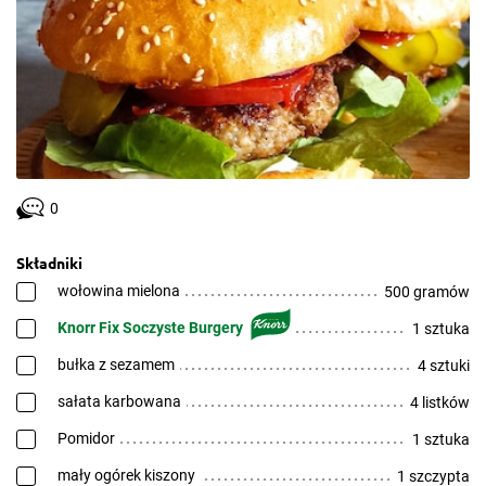
0
Składniki
wołowina mielona
500 gramów
Knorr Fix Soczyste Burgery
1 sztuka
bułka z sezamem
4 sztuki
sałata karbowana
4 listków
Pomidor
1 sztuka
mały ogórek kiszony
1 szczypta