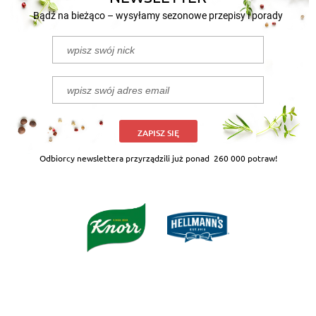
Bądź na bieżąco – wysyłamy sezonowe przepisy i porady
ZAPISZ SIĘ
Odbiorcy newslettera przyrządzili już ponad
260 000 potraw!