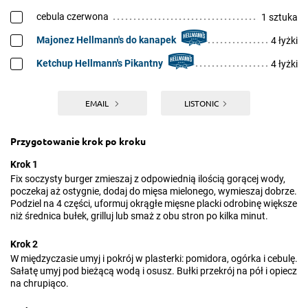
cebula czerwona
1 sztuka
Majonez Hellmann's do kanapek
4 łyżki
Ketchup Hellmann's Pikantny
4 łyżki
EMAIL
LISTONIC
Przygotowanie krok po kroku
Krok 1
Fix soczysty burger zmieszaj z odpowiednią ilością gorącej wody,
poczekaj aż ostygnie, dodaj do mięsa mielonego, wymieszaj dobrze.
Podziel na 4 części, uformuj okrągłe mięsne placki odrobinę większe
niż średnica bułek, grilluj lub smaż z obu stron po kilka minut.
Krok 2
W międzyczasie umyj i pokrój w plasterki: pomidora, ogórka i cebulę.
Sałatę umyj pod bieżącą wodą i osusz. Bułki przekrój na pół i opiecz
na chrupiąco.