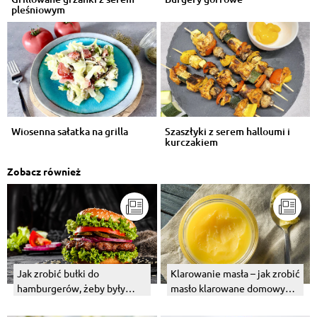
pleśniowym
Wiosenna sałatka na grilla
Szaszłyki z serem halloumi i
kurczakiem
Zobacz również
Jak zrobić bułki do
Klarowanie masła – jak zrobić
hamburgerów, żeby były
masło klarowane domowym
dobre?
sposobem?