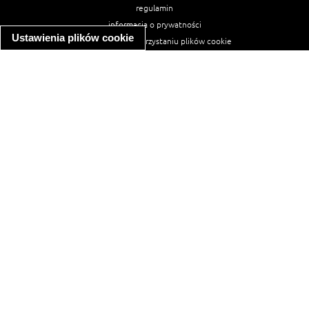
regulamin
informacja o prywatności
Ustawienia plików cookie
informacja o wykorzystaniu plików cookie
ułatwienia dostępu
Najpopularniejsze przepisy
spaghetti bolognese
makaron z kurczakiem w sosie śmietanowym
kanapka z indykiem
ratatouille
lahmacun
mac and cheese
zupa minestrone
cannelloni ze szpinakiem i ricottą
spaghetti przepisy
makaron z kurczakiem
tagliatelle z kurczakiem