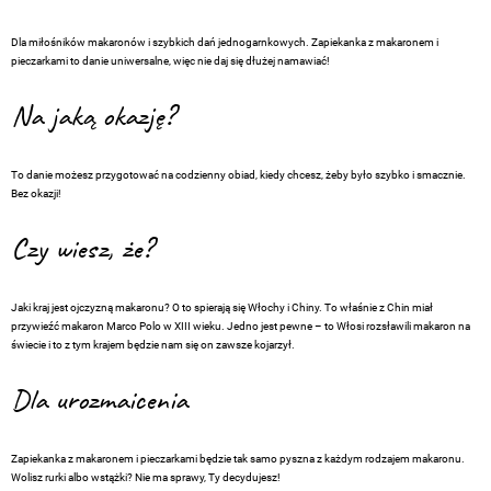
Dla miłośników makaronów i szybkich dań jednogarnkowych. Zapiekanka z makaronem i
pieczarkami to danie uniwersalne, więc nie daj się dłużej namawiać!
Na jaką okazję?
To danie możesz przygotować na codzienny obiad, kiedy chcesz, żeby było szybko i smacznie.
Bez okazji!
Czy wiesz, że?
Jaki kraj jest ojczyzną makaronu? O to spierają się Włochy i Chiny. To właśnie z Chin miał
przywieźć makaron Marco Polo w XIII wieku. Jedno jest pewne – to Włosi rozsławili makaron na
świecie i to z tym krajem będzie nam się on zawsze kojarzył.
Dla urozmaicenia
Zapiekanka z makaronem i pieczarkami będzie tak samo pyszna z każdym rodzajem makaronu.
Wolisz rurki albo wstążki? Nie ma sprawy, Ty decydujesz!