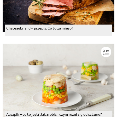
Chateaubriand – przepis. Co to za mięso?
Auszpik – co to jest? Jak zrobić i czym różni się od sztamu?