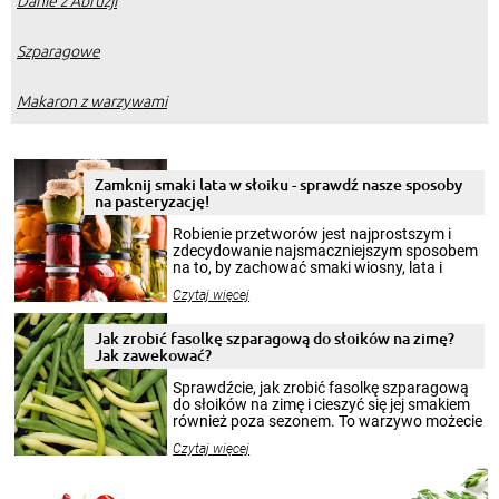
Danie z Abruzji
Szparagowe
Makaron z warzywami
Zamknij smaki lata w słoiku - sprawdź nasze sposoby
na pasteryzację!
Robienie przetworów jest najprostszym i
zdecydowanie najsmaczniejszym sposobem
na to, by zachować smaki wiosny, lata i
jesieni na dłużej. Można robić setki zdjęć
Czytaj więcej
krajobrazów, by cieszyć nimi oko w sezonie
zimowym, ale to smaczny posiłek pozwoli w
pełni poczuć atmosferę cieplejszych
Jak zrobić fasolkę szparagową do słoików na zimę?
miesięcy. Przygotowanie słoików ze
Jak zawekować?
smakowitą zawartością musi obejmować
patenty, które pozwolą zachować świeżość
Sprawdźcie, jak zrobić fasolkę szparagową
przetworów.
do słoików na zimę i cieszyć się jej smakiem
również poza sezonem. To warzywo możecie
wekować na wiele sposobów. Wykorzystajcie
Czytaj więcej
nasze propozycje!