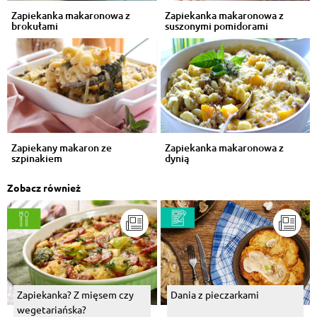
Zapiekanka makaronowa z
Zapiekanka makaronowa z
brokułami
suszonymi pomidorami
Zapiekany makaron ze
Zapiekanka makaronowa z
szpinakiem
dynią
Zobacz również
Zapiekanka? Z mięsem czy
Dania z pieczarkami
wegetariańska?