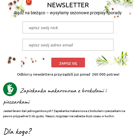
NEWSLETTER
Bądź na bieżąco – wysyłamy sezonowe przepisy i porady
ZAPISZ SIĘ
Odbiorcy newslettera przyrządzili już ponad
260 000 potraw!
Zapiekanka makaronowa z brokułami i
pieczarkami
Jesteś fanem dań jednogarnkowych? Zapiekanka makaronowa z brokułami i pieczarkami na
pewno przypadnie Ci do gustu. Nasyci, rozgrzeje i nie zabierze dużo czasu w kuchni.
Dla kogo?