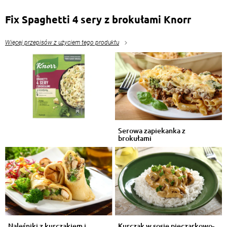
Fix Spaghetti 4 sery z brokułami Knorr
Więcej przepisów z użyciem tego produktu
Serowa zapiekanka z
brokułami
Naleśniki z kurczakiem i
Kurczak w sosie pieczarkowo-