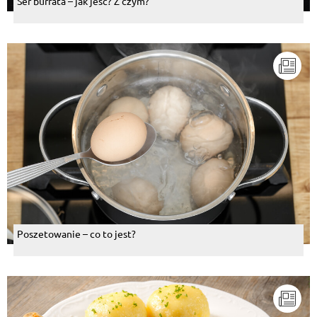
Ser burrata – jak jeść? Z czym?
Poszetowanie – co to jest?