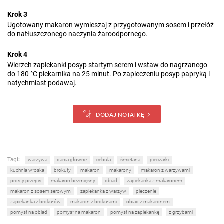
Krok 3
Ugotowany makaron wymieszaj z przygotowanym sosem i przełóż
do natłuszczonego naczynia żaroodpornego.
Krok 4
Wierzch zapiekanki posyp startym serem i wstaw do nagrzanego
do 180 °C piekarnika na 25 minut. Po zapieczeniu posyp papryką i
natychmiast podawaj.
DODAJ NOTATKĘ
Tagi:
warzywa
dania główne
cebula
śmietana
pieczarki
kuchnia włoska
brokuły
makaron
makarony
makaron z warzywami
prosty przepis
makaron bezmięsny
obiad
zapiekanka z makaronem
makaron z sosem serowym
zapiekanka z warzyw
pieczenie
zapiekanka z brokułów
makaron z brokułami
obiad z makaronem
pomysł na obiad
pomysł na makaron
pomysł na zapiekankę
z grzybami