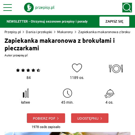
ZAPISZ SIĘ
NEWSLETTER - Otrzymuj sezonowe przepisy i porady
Przepisy.pl
Dania i przekąski
Makarony
Zapiekanka makaronowa z brokułami
Zapiekanka makaronowa z brokułami i
pieczarkami
Autor:
przepisy.pl
84
1189 os.
łatwe
45 min.
4 os.
POBIERZ PDF
UDOSTĘPNIJ
1978 osób zapisało