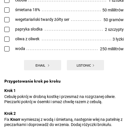
cebula
1 sztuka
śmietana 18%
50 mililitrów
wegetariański twardy żółty ser
50 gramów
papryka słodka
2 szczypty
oliwa z oliwek
3 łyżki
woda
250 mililitrów
EMAIL
LISTONIC
Przygotowanie krok po kroku
Krok 1
Cebulę pokrój w drobną kostkę i przesmaż na rozgrzanej oliwie.
Pieczarki pokrój w ósemki i smaż chwilę razem z cebulą.
Krok 2
Fix
Knorr
wymieszaj z wodą i śmietaną, następnie wlej na patelnię z
pieczarkami i doprowadź do wrzenia. Dodaj różyczki brokułu.