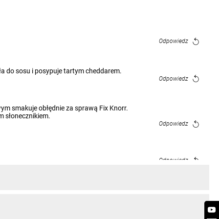
Odpowiedz
asła do sosu i posypuje tartym cheddarem.
Odpowiedz
ym smakuje obłędnie za sprawą Fix Knorr.
ym słonecznikiem.
Odpowiedz
Odpowiedz
Odpowiedz