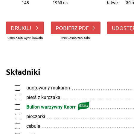
148
1963 os.
łatwe
30 m
DRUKUJ
POBIERZ PDF
UDOSTĘ
2308 osób wydrukowało
3985 osób zapisało
Składniki
ugotowany makaron
pierś z kurczaka
Bulion warzywny Knorr
pieczarki
cebula