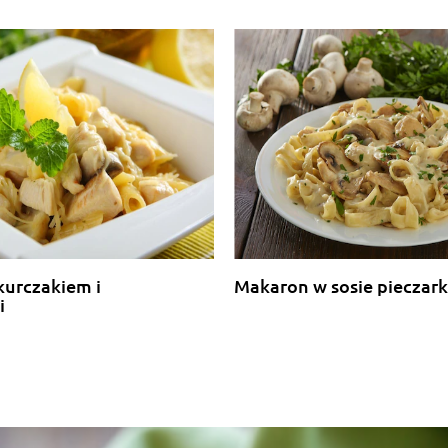
kurczakiem i
Makaron w sosie piecza
i