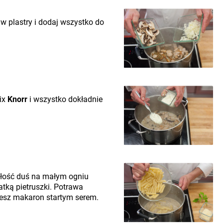
 w plastry i dodaj wszystko do
Fix
Knorr
i wszystko dokładnie
ałość duś na małym ogniu
tką pietruszki. Potrawa
iesz makaron startym serem.