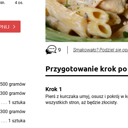
in.
4 os.
PNIJ
9
Smakowało? Podziel się op
Przygotowanie krok po
500 gramów
Krok 1
300 gramów
Pierś z kurczaka umyj, osusz i pokrój w 
1 sztuka
wszystkich stron, aż będzie złocisty.
300 gramów
1 sztuka