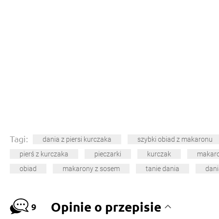
Tagi:
dania z piersi kurczaka
szybki obiad z makaronu
pierś z kurczaka
pieczarki
kurczak
makar
obiad
makarony z sosem
tanie dania
dani
Opinie o przepisie
9