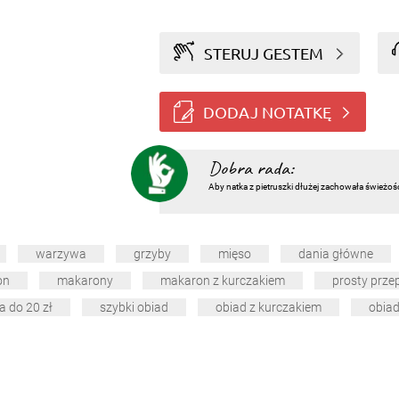
STERUJ GESTEM
DODAJ NOTATKĘ
Dobra rada:
Aby natka z pietruszki dłużej zachowała świeżoś
warzywa
grzyby
mięso
dania główne
on
makarony
makaron z kurczakiem
prosty prze
a do 20 zł
szybki obiad
obiad z kurczakiem
obia