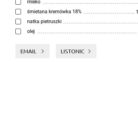
mleko
śmietana kremówka 18%
1
natka pietruszki
olej
EMAIL
LISTONIC