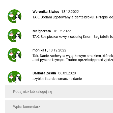
Weronika Siwiec
, 18.12.2022
TAK. Dodam ugotowany al'dente brokuł. Przepis id
Małgorzata
, 18.12.2022
TAK. Sos pieczarkowy z cebulką Knorr i tagliatelle 
monika1
, 18.12.2022
Tak. Danie zachwyca wyjątkowym smakiem, które k
Jest pyszne i sycące. Trudno oprzeć się przed zjed
Barbara Zasun
, 06.03.2020
szybkie i bardzo smaczne danie
Basia Mach
, 06.03.2020
super
Michał Gronowski
, 22.01.2018