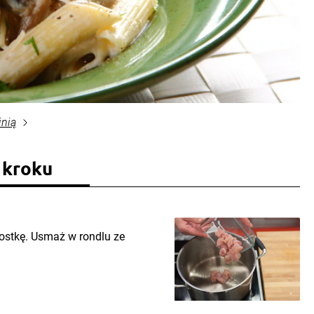
inią
 kroku
kostkę. Usmaż w rondlu ze