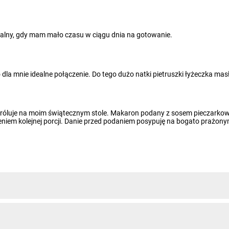
ealny, gdy mam mało czasu w ciągu dnia na gotowanie.
to dla mnie idealne połączenie. Do tego dużo natki pietruszki łyżeczka m
róluje na moim świątecznym stole. Makaron podany z sosem pieczarkow
zeniem kolejnej porcji. Danie przed podaniem posypuję na bogato prażon