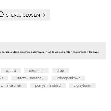
STERUJ GŁOSEM
ć, opłucz ją, ułóż na ręczniku papierowym, włóż do woreczka foliowego i umieśc w lodówce.
cebula
śmietana
drób
pis
kurczak smażony
jednogarnkowe
d z makaronem
pomysł na obiad
z grzybami