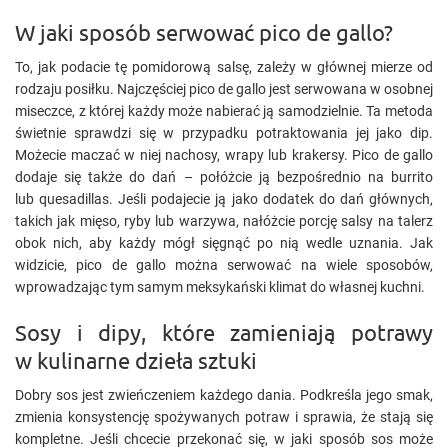
W jaki sposób serwować pico de gallo?
To, jak podacie tę pomidorową salsę, zależy w głównej mierze od
rodzaju posiłku. Najczęściej pico de gallo jest serwowana w osobnej
miseczce, z której każdy może nabierać ją samodzielnie. Ta metoda
świetnie sprawdzi się w przypadku potraktowania jej jako dip.
Możecie maczać w niej nachosy, wrapy lub krakersy. Pico de gallo
dodaje się także do dań – połóżcie ją bezpośrednio na burrito
lub quesadillas. Jeśli podajecie ją jako dodatek do dań głównych,
takich jak mięso, ryby lub warzywa, nałóżcie porcję salsy na talerz
obok nich, aby każdy mógł sięgnąć po nią wedle uznania. Jak
widzicie, pico de gallo można serwować na wiele sposobów,
wprowadzając tym samym meksykański klimat do własnej kuchni.
Sosy i dipy, które zamieniają potrawy
w kulinarne dzieła sztuki
Dobry sos jest zwieńczeniem każdego dania. Podkreśla jego smak,
zmienia konsystencję spożywanych potraw i sprawia, że stają się
kompletne. Jeśli chcecie przekonać się, w jaki sposób sos może