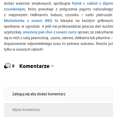
dodać walorów smakowych, spróbujcie
frytek z cukinii z dipem
czosnkowym
, który powstaje z połączenia jogurtu naturalnego
z majonezem Hellmann’s babuni, czosnku i natki pietruszki.
Miniżeberka z sosem BBQ
to klasyka na każdym grillowym
spotkaniu w ogrodzie. A jeśli nie próbowaliście jeszcze dań kuchni
azjatyckiej,
smażony pak choi z sosem curry
sprawi, że zakochacie
się w nich z całą pewnością. Jasne, ciemne, delikatne lub pikantne –
dopasowanie odpowiedniego sosu to połowa sukcesu. Reszta już
tylko w waszych rękach!
Komentarze
0
Zaloguj się aby dodać komentarz