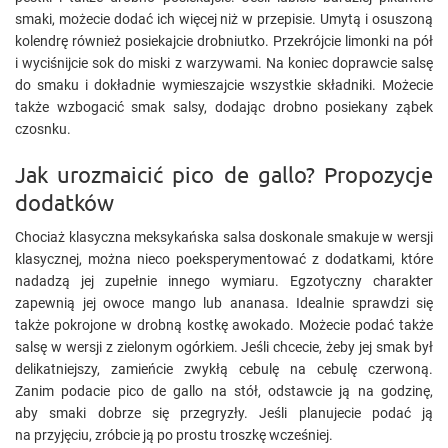
smaki, możecie dodać ich więcej niż w przepisie. Umytą i osuszoną
kolendrę również posiekajcie drobniutko. Przekrójcie limonki na pół
i wyciśnijcie sok do miski z warzywami. Na koniec doprawcie salsę
do smaku i dokładnie wymieszajcie wszystkie składniki. Możecie
także wzbogacić smak salsy, dodając drobno posiekany ząbek
czosnku.
Jak urozmaicić pico de gallo? Propozycje
dodatków
Chociaż klasyczna meksykańska salsa doskonale smakuje w wersji
klasycznej, można nieco poeksperymentować z dodatkami, które
nadadzą jej zupełnie innego wymiaru. Egzotyczny charakter
zapewnią jej owoce mango lub ananasa. Idealnie sprawdzi się
także pokrojone w drobną kostkę awokado. Możecie podać także
salsę w wersji z zielonym ogórkiem. Jeśli chcecie, żeby jej smak był
delikatniejszy, zamieńcie zwykłą cebulę na cebulę czerwoną.
Zanim podacie pico de gallo na stół, odstawcie ją na godzinę,
aby smaki dobrze się przegryzły. Jeśli planujecie podać ją
na przyjęciu, zróbcie ją po prostu troszkę wcześniej.