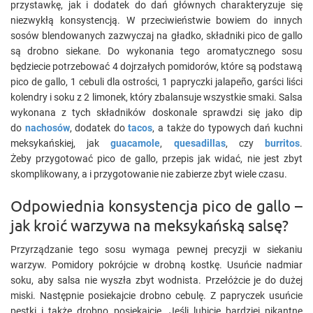
przystawkę, jak i dodatek do dań głównych charakteryzuje się
niezwykłą konsystencją. W przeciwieństwie bowiem do innych
sosów blendowanych zazwyczaj na gładko, składniki pico de gallo
są drobno siekane. Do wykonania tego aromatycznego sosu
będziecie potrzebować 4 dojrzałych pomidorów, które są podstawą
pico de gallo, 1 cebuli dla ostrości, 1 papryczki jalapeño, garści liści
kolendry i soku z 2 limonek, który zbalansuje wszystkie smaki. Salsa
wykonana z tych składników doskonale sprawdzi się jako dip
do
nachosów
, dodatek do
tacos
, a także do typowych dań kuchni
meksykańskiej, jak
guacamole
,
quesadillas
, czy
burritos
.
Żeby przygotować pico de gallo, przepis jak widać, nie jest zbyt
skomplikowany, a i przygotowanie nie zabierze zbyt wiele czasu.
Odpowiednia konsystencja pico de gallo –
jak kroić warzywa na meksykańską salsę?
Przyrządzanie tego sosu wymaga pewnej precyzji w siekaniu
warzyw. Pomidory pokrójcie w drobną kostkę. Usuńcie nadmiar
soku, aby salsa nie wyszła zbyt wodnista. Przełóżcie je do dużej
miski. Następnie posiekajcie drobno cebulę. Z papryczek usuńcie
pestki i także drobno posiekajcie. Jeśli lubicie bardziej pikantne