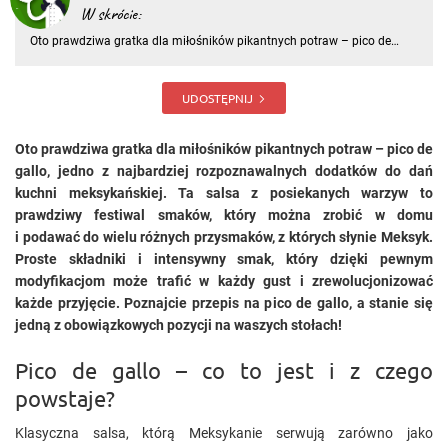
W skrócie:
Oto prawdziwa gratka dla miłośników pikantnych potraw – pico de
gallo, jedno z najbardziej rozpoznawalnych dodatków do dań kuchni
meksykańskiej. Ta salsa z posiekanych warzyw to prawdziwy festiwal
smaków, który można zrobić w domu i podawać do wielu różny
UDOSTĘPNIJ
Oto prawdziwa gratka dla miłośników pikantnych potraw – pico de
gallo, jedno z najbardziej rozpoznawalnych dodatków do dań
kuchni meksykańskiej. Ta salsa z posiekanych warzyw to
prawdziwy festiwal smaków, który można zrobić w domu
i podawać do wielu różnych przysmaków, z których słynie Meksyk.
Proste składniki i intensywny smak, który dzięki pewnym
modyfikacjom może trafić w każdy gust i zrewolucjonizować
każde przyjęcie. Poznajcie przepis na pico de gallo, a stanie się
jedną z obowiązkowych pozycji na waszych stołach!
Pico de gallo – co to jest i z czego
powstaje?
Klasyczna salsa, którą Meksykanie serwują zarówno jako