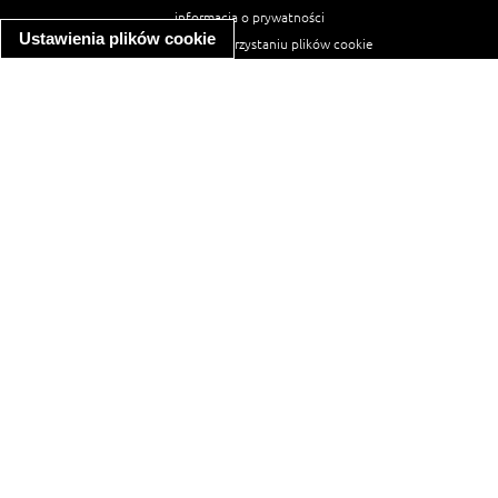
informacja o prywatności
Ustawienia plików cookie
informacja o wykorzystaniu plików cookie
ułatwienia dostępu
Najpopularniejsze przepisy
spaghetti bolognese
makaron z kurczakiem w sosie śmietanowym
kanapka z indykiem
ratatouille
lahmacun
mac and cheese
zupa minestrone
cannelloni ze szpinakiem i ricottą
spaghetti przepisy
makaron z kurczakiem
tagliatelle z kurczakiem