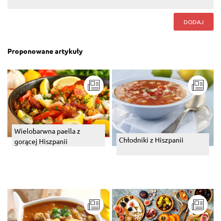
DODAJ
Proponowane artykuły
Wielobarwna paella z
Chłodniki z Hiszpanii
gorącej Hiszpanii