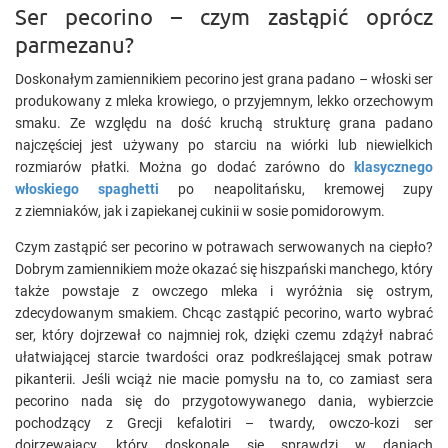
Ser pecorino – czym zastąpić oprócz
parmezanu?
Doskonałym zamiennikiem pecorino jest grana padano – włoski ser
produkowany z mleka krowiego, o przyjemnym, lekko orzechowym
smaku. Ze względu na dość kruchą strukturę grana padano
najczęściej jest używany po starciu na wiórki lub niewielkich
rozmiarów płatki. Można go dodać zarówno do
klasycznego
włoskiego spaghetti
po neapolitańsku, kremowej zupy
z ziemniaków, jak i zapiekanej cukinii w sosie pomidorowym.
Czym zastąpić ser pecorino w potrawach serwowanych na ciepło?
Dobrym zamiennikiem może okazać się hiszpański manchego, który
także powstaje z owczego mleka i wyróżnia się ostrym,
zdecydowanym smakiem. Chcąc zastąpić pecorino, warto wybrać
ser, który dojrzewał co najmniej rok, dzięki czemu zdążył nabrać
ułatwiającej starcie twardości oraz podkreślającej smak potraw
pikanterii. Jeśli wciąż nie macie pomysłu na to, co zamiast sera
pecorino nada się do przygotowywanego dania, wybierzcie
pochodzący z Grecji kefalotiri – twardy, owczo-kozi ser
dojrzewający, który doskonale się sprawdzi w daniach