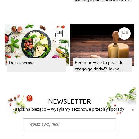
włoską wersję tego dania?
Pecorino – Co to jest i do
Deska serów
czego go dodać? Jak w
ogóle zrobić ten ser
podpuszczkowy?
NEWSLETTER
Bądź na bieżąco – wysyłamy sezonowe przepisy i porady