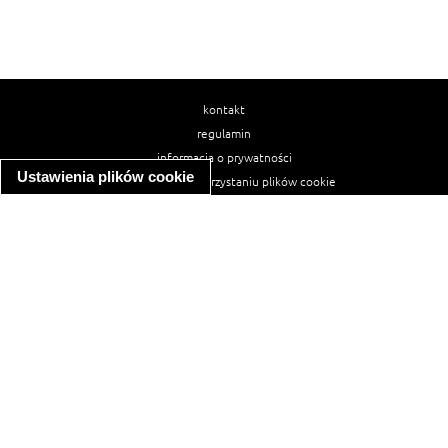
kontakt
regulamin
informacja o prywatności
Ustawienia plików cookie
informacja o wykorzystaniu plików cookie
ułatwienia dostępu
Najpopularniejsze przepisy
spaghetti bolognese
makaron z kurczakiem w sosie śmietanowym
kanapka z indykiem
ratatouille
lahmacun
mac and cheese