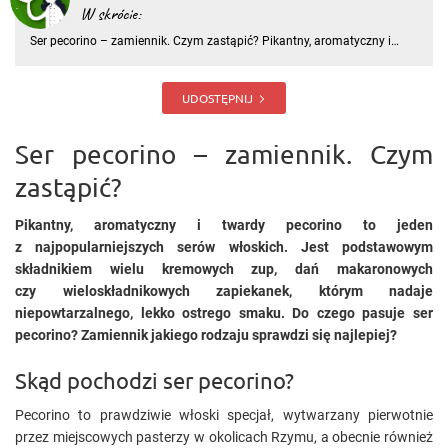
W skrócie:
Ser pecorino – zamiennik. Czym zastąpić? Pikantny, aromatyczny i
twardy pecorino to jeden z najpopularniejszych serów włoskich. Jest
podstawowym składnikiem wielu kremowych zup, dań makaronowych
czy wieloskładnikowych zapiekanek, którym nadaje niepowtarz
UDOSTĘPNIJ
Ser pecorino – zamiennik. Czym
zastąpić?
Pikantny, aromatyczny i twardy pecorino to jeden
z najpopularniejszych serów włoskich. Jest podstawowym
składnikiem wielu kremowych zup, dań makaronowych
czy wieloskładnikowych zapiekanek, którym nadaje
niepowtarzalnego, lekko ostrego smaku. Do czego pasuje ser
pecorino? Zamiennik jakiego rodzaju sprawdzi się najlepiej?
Skąd pochodzi ser pecorino?
Pecorino to prawdziwie włoski specjał, wytwarzany pierwotnie
przez miejscowych pasterzy w okolicach Rzymu, a obecnie również