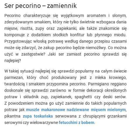
Ser pecorino – zamiennik
Pecorino charakteryzuje się wyjątkowym aromatem i słonym,
zdecydowanym smakiem, który nie tylko świetnie wzbogaca dania
mięsne, risotta, zupy oraz zapiekanki, ale także znakomicie się
komponuje z dodatkiem słodkich konfitur lub płynnego miodu.
Przygotowując włoską potrawę według danego przepisu czasami
może się zdarzyć, że zakup pecorino będzie niemożliwy. Co można
użyć w zastępstwie? Jaki ser zamiast pecorino sprawdzi się
najlepiej?
W takiej sytuacji najlepiej się sprawdzi popularny na całym świecie
parmezan, który choć produkowany jest z mleka krowiego,
twardością i smakiem przypomina pecorino. Parmigiano reggiano
doskonale się sprawdzi zarówno w formie dekoracji określonych
potraw i składnik zup, zapiekanek, spaghetti czy deski serów.
Z powodzeniem można go użyć zamiennie do takich popularnych
potraw jak
muszle makaronowe nadziewane mięsem mielonym
,
pikantna
zupa toskańska
serwowana z chrupiącymi grzankami
serowymi czy wielowarzywne
fetucchini z bobem
.