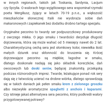
w innych regionach, takich jak Toskania, Sardynia, Lacjum
czy Sycylia. O walorach tego wyjątkowego sera wspominał rzymski
poeta Wergiliusz, żyjący w latach 70-19 p.n.e., a większość
mieszkańców słonecznej Italii nie wyobraża sobie dań
makaronowych i zapiekanek bez dodatku drobno tartego specjału.
Oryginalne pecorino to twardy ser podpuszczkowy produkowany
z owczego mleka. O jego smaku i twardości decyduje długość
dojrzewania, która się może wahać od 5 miesięcy nawet do 2 lat.
Charakterystyczną cechą sera jest słomkowy kolor, niewielka ilość
małych dziurek oraz skłonność do kruszenia się. Krócej
dojrzewające pecorino są miękkie, łagodne w smaku,
dlatego doskonale nadają się jako składnik koreczków, dań
owocowych lub
deski serów
, będącej znakomitą przekąską
podczas różnorodnych imprez. Twarde, leżakujące ponad rok sery
dają się z łatwością ucierać na drobne wiórka, dlatego sprawdzają
się w takich daniach jak pełen smaku
krem z zielonego groszku
albo niezwykle aromatyczne
spaghetti z anchois i kaparami
.
Czy istnieje jakaś alternatywa sera pecorino, który podkreśli walory
przygotowywanej potrawy?