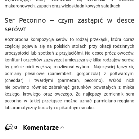
makaronowych, zupach oraz wieloskładnikowych sałatkach.
Ser Pecorino – czym zastąpić w desce
serów?
Różnorodna kompozycja serów to rodzaj przekąski, która coraz
częściej pojawia się na polskich stołach przy okazji rodzinnych
uroczystości lub spotkań z przyjaciółmi. Na desce prócz owoców,
konfitur i orzechów zazwyczaj umieszcza się kilka rodzajów serów,
by goście mieli większą możliwość wyboru. Najczęściej łączy się
odmiany pleśniowe (camembert, gorgonzola) z półtwardymi
(cheddar) i twardymi (parmezan, pecorino). Wśród nich
nie powinno również zabraknąć gatunków powstałych z mleka
koziego, krowiego oraz owczego. Za najlepszy zamiennik sera
pecorino w takiej przekąsce można uznać parmigiano-reggiano
lub aromatyczny bursztyn o pikantnym smaku.
Komentarze
0