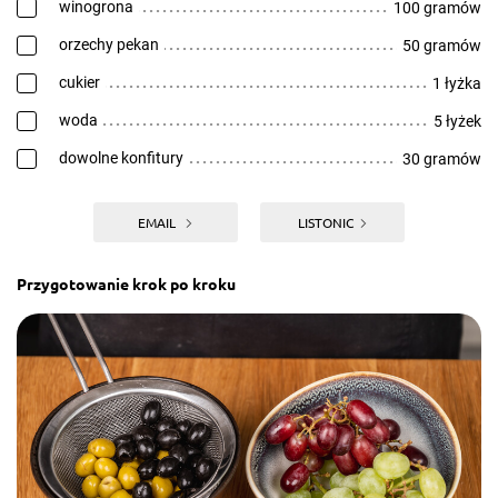
winogrona
100 gramów
orzechy pekan
50 gramów
cukier
1 łyżka
woda
5 łyżek
dowolne konfitury
30 gramów
EMAIL
LISTONIC
Przygotowanie krok po kroku