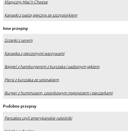
Klasyczny Mac’n Cheese
Kanapki z pastą jajeczną ze szczypiorkiem
Inne przepisy
Grzanki z serem
Kanapka z pieczonymi warzywami
Bajgiel z hamburgerem z kurczaka i sadzonym jajkiem
Piersi z kurczaka ze szpinakiem
Burger z hummusem, czosnkowym majonezem i pieczarkami
Podobne przepisy
Pancakes czyli amerykanskie naleśniki