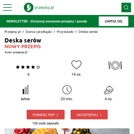
ZAPISZ SIĘ
NEWSLETTER - Otrzymuj sezonowe przepisy i porady
Przepisy.pl
Dania i przekąski
Przystawki
Deska serów
Deska serów
NOWY PRZEPIS
Autor:
przepisy.pl
6
14 os.
łatwe
20 min.
4 os.
POBIERZ PDF
UDOSTĘPNIJ
150 osób zapisało