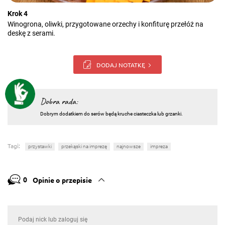
Krok 4
Winogrona, oliwki, przygotowane orzechy i konfiturę przełóż na
deskę z serami.
DODAJ NOTATKĘ
Dobra rada:
Dobrym dodatkiem do serów będą kruche ciasteczka lub grzanki.
Tagi:
przystawki
przekąski na imprezę
najnowsze
impreza
0
Opinie o przepisie