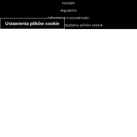
kontakt
regulamin
informacja o prywatności
Ustawienia plików cookie
informacja o wykorzystaniu plików cookie
ułatwienia dostępu
Najpopularniejsze przepisy
spaghetti bolognese
makaron z kurczakiem w sosie śmietanowym
kanapka z indykiem
ratatouille
lahmacun
mac and cheese
zupa minestrone
cannelloni ze szpinakiem i ricottą
spaghetti przepisy
makaron z kurczakiem