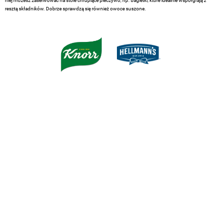
niej możesz zaserwować na stole chrupiące pieczywo, np. bagietki, które idealnie współgrają z
resztą składników. Dobrze sprawdzą się również owoce suszone.