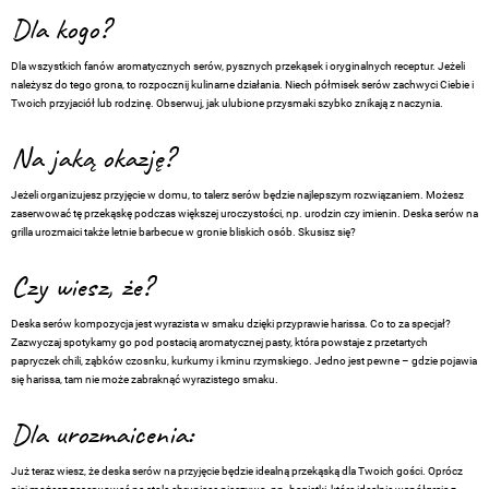
Dla kogo?
Dla wszystkich fanów aromatycznych serów, pysznych przekąsek i oryginalnych receptur. Jeżeli
należysz do tego grona, to rozpocznij kulinarne działania. Niech półmisek serów zachwyci Ciebie i
Twoich przyjaciół lub rodzinę. Obserwuj, jak ulubione przysmaki szybko znikają z naczynia.
Na jaką okazję?
Jeżeli organizujesz przyjęcie w domu, to talerz serów będzie najlepszym rozwiązaniem. Możesz
zaserwować tę przekąskę podczas większej uroczystości, np. urodzin czy imienin. Deska serów na
grilla urozmaici także letnie barbecue w gronie bliskich osób. Skusisz się?
Czy wiesz, że?
Deska serów kompozycja jest wyrazista w smaku dzięki przyprawie harissa. Co to za specjał?
Zazwyczaj spotykamy go pod postacią aromatycznej pasty, która powstaje z przetartych
papryczek chili, ząbków czosnku, kurkumy i kminu rzymskiego. Jedno jest pewne – gdzie pojawia
się harissa, tam nie może zabraknąć wyrazistego smaku.
Dla urozmaicenia:
Już teraz wiesz, że deska serów na przyjęcie będzie idealną przekąską dla Twoich gości. Oprócz