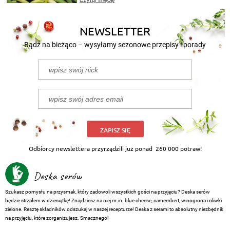
Czytaj więcej
nasze propozycje!
NEWSLETTER
Bądź na bieżąco – wysyłamy sezonowe przepisy i porady
ZAPISZ SIĘ
Odbiorcy newslettera przyrządzili już ponad
260 000 potraw!
Deska serów
Szukasz pomysłu na przysmak, który zadowoli wszystkich gości na przyjęciu? Deska serów
będzie strzałem w dziesiątkę! Znajdziesz na niej m.in. blue cheese, camembert, winogrona i oliwki
zielone. Resztę składników odszukaj w naszej recepturze! Deska z serami to absolutny niezbędnik
na przyjęciu, które zorganizujesz. Smacznego!