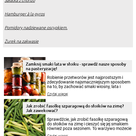
Sałatka z chorizo
Hamburger à la gyros
Pomidory nadziewane oscypkiem.
Żurek na zakwasie
Zamknij smaki lata w słoiku - sprawdź nasze sposoby
na pasteryzację!
Robienie przetworów jest najprostszym i
zdecydowanie najsmaczniejszym sposobem
na to, by zachować smaki wiosny, lata i
jesieni na dłużej. Można robić setki zdjęć
Czytaj więcej
krajobrazów, by cieszyć nimi oko w sezonie
zimowym, ale to smaczny posiłek pozwoli w
pełni poczuć atmosferę cieplejszych
Jak zrobić fasolkę szparagową do słoików na zimę?
miesięcy. Przygotowanie słoików ze
Jak zawekować?
smakowitą zawartością musi obejmować
patenty, które pozwolą zachować świeżość
Sprawdźcie, jak zrobić fasolkę szparagową
przetworów.
do słoików na zimę i cieszyć się jej smakiem
również poza sezonem. To warzywo możecie
wekować na wiele sposobów. Wykorzystajcie