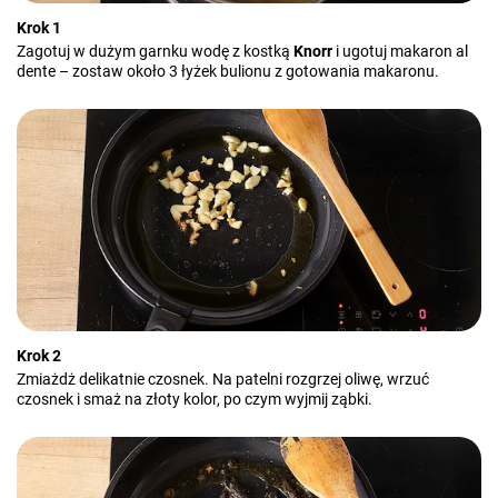
Krok 1
Zagotuj w dużym garnku wodę z kostką
Knorr
i ugotuj makaron al
dente – zostaw około 3 łyżek bulionu z gotowania makaronu.
Krok 2
Zmiażdż delikatnie czosnek. Na patelni rozgrzej oliwę, wrzuć
czosnek i smaż na złoty kolor, po czym wyjmij ząbki.