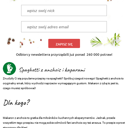
ZAPISZ SIĘ
Odbiorcy newslettera przyrządzili już ponad
260 000 potraw!
Spaghetti z anchois i kaparami
Znudziły Ci się popularne przepisy na spaghetti? Spróbuj czegoś nowego! Spaghetti z anchois to
oryginalny smak, który wychodzi naprzeciw wymagającym gustom. Makaron z rybą to jest to,
czego musisz spróbować!
Dla kogo?
Makaron z anchois to gratka dla miłośników kuchennych eksperymentów. Jednak, przede
wszystkim tego przepisu nie mogą sobie odmówić fani anchois czy też anszua. To przepis wprost
stworzony dla Was!