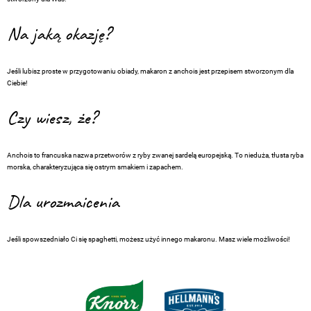
Na jaką okazję?
Jeśli lubisz proste w przygotowaniu obiady, makaron z anchois jest przepisem stworzonym dla
Ciebie!
Czy wiesz, że?
Anchois to francuska nazwa przetworów z ryby zwanej sardelą europejską. To nieduża, tłusta ryba
morska, charakteryzująca się ostrym smakiem i zapachem.
Dla urozmaicenia
Jeśli spowszedniało Ci się spaghetti, możesz użyć innego makaronu. Masz wiele możliwości!