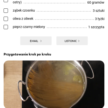
ostry)
60 gramów
ząbek czosnku
3 sztuki
oliwa z oliwek
3 łyżki
pieprz czarny mielony
1 szczypta
EMAIL
LISTONIC
Przygotowanie krok po kroku