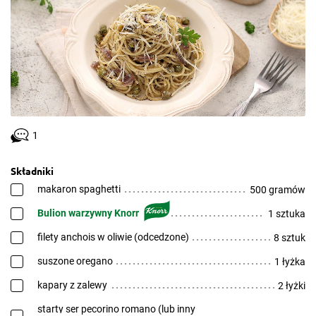
1
Składniki
makaron spaghetti
500 gramów
Bulion warzywny Knorr
1 sztuka
filety anchois w oliwie (odcedzone)
8 sztuk
suszone oregano
1 łyżka
kapary z zalewy
2 łyżki
starty ser pecorino romano (lub inny