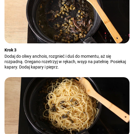
Krok 3
Dodaj do oliwy anchois, rozgnieć i duś do momentu, aż się
rozpadną. Oregano rozetrzyj w rękach, wsyp na patelnię. Posiekaj
kapary. Dodaj kapary i pieprz.