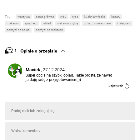
Tagi:
warzywa
dania główne
ryby
ryba
kuchnia włoska
kapary
makaron
spaghetti
obiad
makaron z rybą
obiad z makaronem
instagram
pomysł na obiad
pomysł na makaron
1
Opinie o przepisie
Maciek
, 27.12.2024
Super opcja na szybki obiad. Takie proste, że nawet
ja daję radę z przygotowaniem;))
Odpowiedz