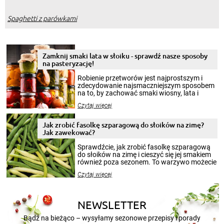
Spaghetti z parówkami
Zamknij smaki lata w słoiku - sprawdź nasze sposoby
na pasteryzację!
Robienie przetworów jest najprostszym i
zdecydowanie najsmaczniejszym sposobem
na to, by zachować smaki wiosny, lata i
jesieni na dłużej. Można robić setki zdjęć
Czytaj więcej
krajobrazów, by cieszyć nimi oko w sezonie
zimowym, ale to smaczny posiłek pozwoli w
pełni poczuć atmosferę cieplejszych
Jak zrobić fasolkę szparagową do słoików na zimę?
miesięcy. Przygotowanie słoików ze
Jak zawekować?
smakowitą zawartością musi obejmować
patenty, które pozwolą zachować świeżość
Sprawdźcie, jak zrobić fasolkę szparagową
przetworów.
do słoików na zimę i cieszyć się jej smakiem
również poza sezonem. To warzywo możecie
wekować na wiele sposobów. Wykorzystajcie
Czytaj więcej
nasze propozycje!
NEWSLETTER
Bądź na bieżąco – wysyłamy sezonowe przepisy i porady