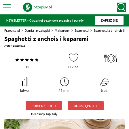
ZAPISZ SIĘ
NEWSLETTER - Otrzymuj sezonowe przepisy i porady
Przepisy.pl
Dania i przekąski
Makarony
Spaghetti
Spaghetti z anchois i k
Spaghetti z anchois i kaparami
Autor:
przepisy.pl
12
117 os.
łatwe
45 min.
6 os.
POBIERZ PDF
UDOSTĘPNIJ
153 osoby zapisały