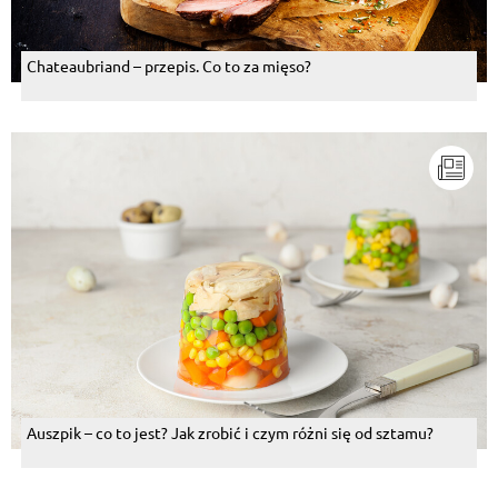
Chateaubriand – przepis. Co to za mięso?
Auszpik – co to jest? Jak zrobić i czym różni się od sztamu?