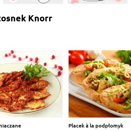
zosnek Knorr
mniaczane
Placek à la podpłomyk