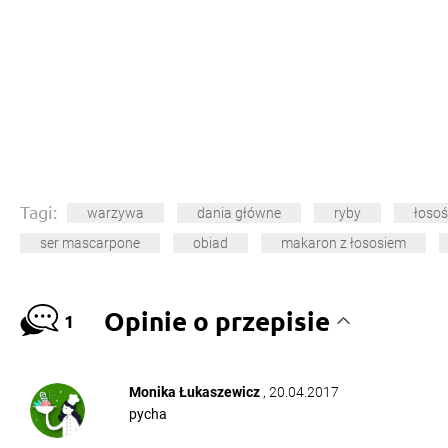
Tagi:
warzywa
dania główne
ryby
łosoś
ser mascarpone
obiad
makaron z łososiem
Opinie o przepisie
1
Monika Łukaszewicz
, 20.04.2017
pycha