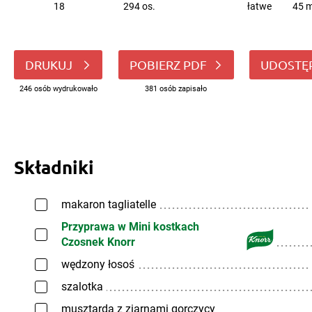
18
294 os.
łatwe
45 m
DRUKUJ
POBIERZ PDF
UDOSTĘ
246 osób wydrukowało
381 osób zapisało
Składniki
makaron tagliatelle
Przyprawa w Mini kostkach
Czosnek Knorr
wędzony łosoś
szalotka
musztarda z ziarnami gorczycy