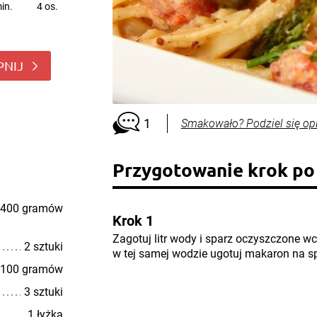
in.
4 os.
PNIJ
1
Smakowało? Podziel się op
Przygotowanie krok po
400 gramów
Krok 1
Zagotuj litr wody i sparz oczyszczone wc
2 sztuki
w tej samej wodzie ugotuj makaron na sp
100 gramów
3 sztuki
1 łyżka