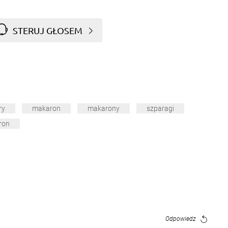
STERUJ GŁOSEM
ry
makaron
makarony
szparagi
ron
Odpowiedz