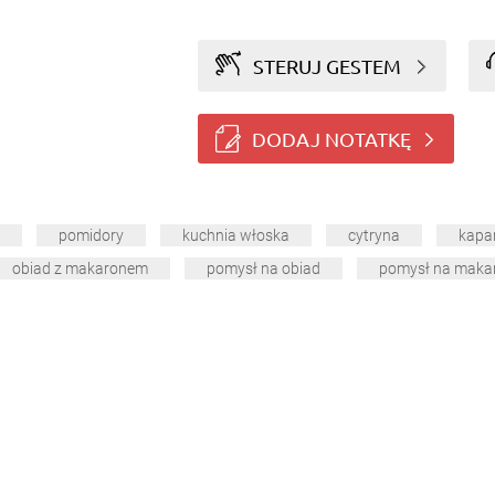
STERUJ GESTEM
DODAJ NOTATKĘ
pomidory
kuchnia włoska
cytryna
kapa
obiad z makaronem
pomysł na obiad
pomysł na maka