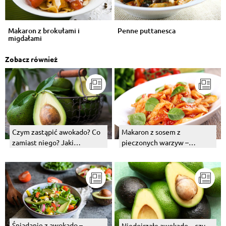
Makaron z brokułami i
Penne puttanesca
migdałami
Zobacz również
Makaron z sosem z
Czym zastąpić awokado? Co
pieczonych warzyw –
zamiast niego? Jaki
przepis. Jak przygotować
zamiennik zastosować?
sos?
Śniadanie z awokado –
Niedojrzałe awokado – czy