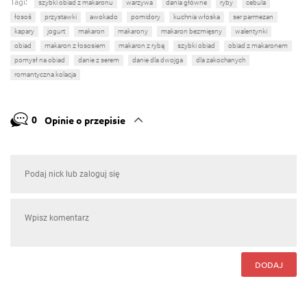
Tagi:
szybki obiad z makaronu
warzywa
dania główne
ryby
cebula
łosoś
przystawki
awokado
pomidory
kuchnia włoska
ser parmezan
kapary
jogurt
makaron
makarony
makaron bezmięsny
walentynki
obiad
makaron z łososiem
makaron z rybą
szybki obiad
obiad z makaronem
pomysł na obiad
danie z serem
danie dla dwojga
dla zakochanych
romantyczna kolacja
0
Opinie o przepisie
DODAJ