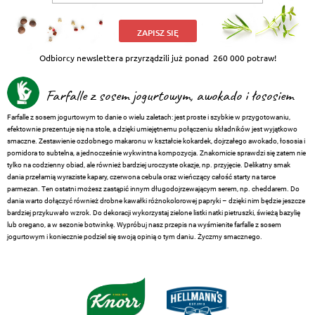
ZAPISZ SIĘ
Odbiorcy newslettera przyrządzili już ponad
260 000 potraw!
Farfalle z sosem jogurtowym, awokado i łososiem
Farfalle z sosem jogurtowym to danie o wielu zaletach: jest proste i szybkie w przygotowaniu,
efektownie prezentuje się na stole, a dzięki umiejętnemu połączeniu składników jest wyjątkowo
smaczne. Zestawienie ozdobnego makaronu w kształcie kokardek, dojrzałego awokado, łososia i
pomidora to subtelna, a jednocześnie wykwintna kompozycja. Znakomicie sprawdzi się zatem nie
tylko na codzienny obiad, ale również bardziej uroczyste okazje, np. przyjęcie. Delikatny smak
dania przełamią wyraziste kapary, czerwona cebula oraz wieńczący całość starty na tarce
parmezan. Ten ostatni możesz zastąpić innym długodojrzewającym serem, np. cheddarem. Do
dania warto dołączyć również drobne kawałki różnokolorowej papryki – dzięki nim będzie jeszcze
bardziej przykuwało wzrok. Do dekoracji wykorzystaj zielone listki natki pietruszki, świeżą bazylię
lub oregano, a w sezonie botwinkę. Wypróbuj nasz przepis na wyśmienite farfalle z sosem
jogurtowym i koniecznie podziel się swoją opinią o tym daniu. Życzmy smacznego.