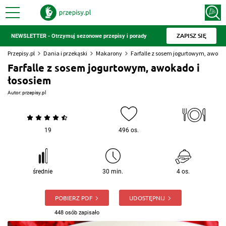
ZAPISZ SIĘ
NEWSLETTER - Otrzymuj sezonowe przepisy i porady
Przepisy.pl
Dania i przekąski
Makarony
Farfalle z sosem jogurtowym, awokad
Farfalle z sosem jogurtowym, awokado i
łososiem
Autor:
przepisy.pl
19
496 os.
średnie
30 min.
4 os.
POBIERZ PDF
UDOSTĘPNIJ
448 osób zapisało