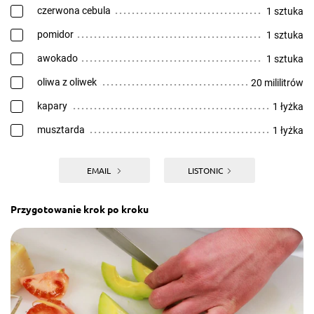
czerwona cebula
1 sztuka
pomidor
1 sztuka
awokado
1 sztuka
oliwa z oliwek
20 mililitrów
kapary
1 łyżka
musztarda
1 łyżka
EMAIL
LISTONIC
Przygotowanie krok po kroku