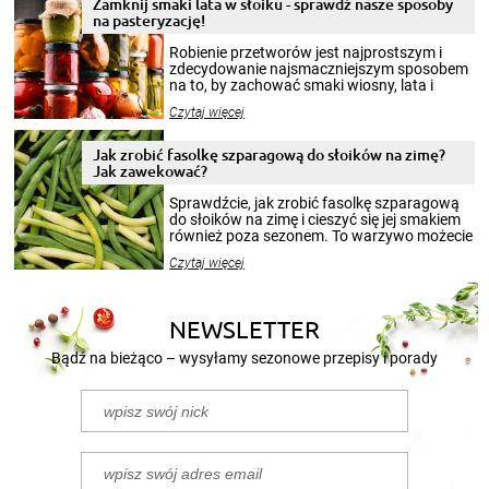
Zamknij smaki lata w słoiku - sprawdź nasze sposoby
na pasteryzację!
Robienie przetworów jest najprostszym i
zdecydowanie najsmaczniejszym sposobem
na to, by zachować smaki wiosny, lata i
jesieni na dłużej. Można robić setki zdjęć
Czytaj więcej
krajobrazów, by cieszyć nimi oko w sezonie
zimowym, ale to smaczny posiłek pozwoli w
pełni poczuć atmosferę cieplejszych
Jak zrobić fasolkę szparagową do słoików na zimę?
miesięcy. Przygotowanie słoików ze
Jak zawekować?
smakowitą zawartością musi obejmować
patenty, które pozwolą zachować świeżość
Sprawdźcie, jak zrobić fasolkę szparagową
przetworów.
do słoików na zimę i cieszyć się jej smakiem
również poza sezonem. To warzywo możecie
wekować na wiele sposobów. Wykorzystajcie
Czytaj więcej
nasze propozycje!
NEWSLETTER
Bądź na bieżąco – wysyłamy sezonowe przepisy i porady