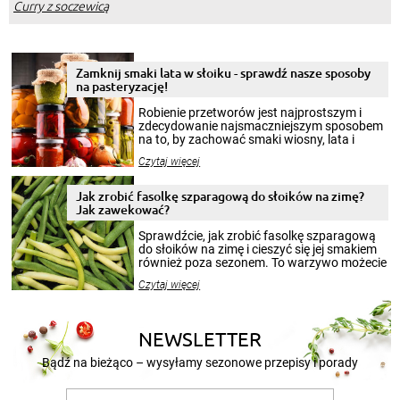
Curry z soczewicą
Zamknij smaki lata w słoiku - sprawdź nasze sposoby
na pasteryzację!
Robienie przetworów jest najprostszym i
zdecydowanie najsmaczniejszym sposobem
na to, by zachować smaki wiosny, lata i
jesieni na dłużej. Można robić setki zdjęć
Czytaj więcej
krajobrazów, by cieszyć nimi oko w sezonie
zimowym, ale to smaczny posiłek pozwoli w
pełni poczuć atmosferę cieplejszych
Jak zrobić fasolkę szparagową do słoików na zimę?
miesięcy. Przygotowanie słoików ze
Jak zawekować?
smakowitą zawartością musi obejmować
patenty, które pozwolą zachować świeżość
Sprawdźcie, jak zrobić fasolkę szparagową
przetworów.
do słoików na zimę i cieszyć się jej smakiem
również poza sezonem. To warzywo możecie
wekować na wiele sposobów. Wykorzystajcie
Czytaj więcej
nasze propozycje!
NEWSLETTER
Bądź na bieżąco – wysyłamy sezonowe przepisy i porady