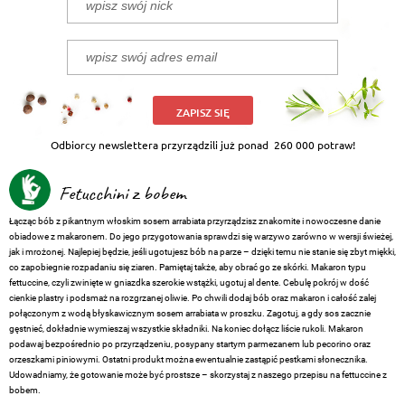
ZAPISZ SIĘ
Odbiorcy newslettera przyrządzili już ponad
260 000 potraw!
Fetucchini z bobem
Łącząc bób z pikantnym włoskim sosem arrabiata przyrządzisz znakomite i nowoczesne danie
obiadowe z makaronem. Do jego przygotowania sprawdzi się warzywo zarówno w wersji świeżej,
jak i mrożonej. Najlepiej będzie, jeśli ugotujesz bób na parze – dzięki temu nie stanie się zbyt miękki,
co zapobiegnie rozpadaniu się ziaren. Pamiętaj także, aby obrać go ze skórki. Makaron typu
fettuccine, czyli zwinięte w gniazdka szerokie wstążki, ugotuj al dente. Cebulę pokrój w dość
cienkie plastry i podsmaż na rozgrzanej oliwie. Po chwili dodaj bób oraz makaron i całość zalej
połączonym z wodą błyskawicznym sosem arrabiata w proszku. Zagotuj, a gdy sos zacznie
gęstnieć, dokładnie wymieszaj wszystkie składniki. Na koniec dołącz liście rukoli. Makaron
podawaj bezpośrednio po przyrządzeniu, posypany startym parmezanem lub pecorino oraz
orzeszkami piniowymi. Ostatni produkt można ewentualnie zastąpić pestkami słonecznika.
Udowadniamy, że gotowanie może być prostsze – skorzystaj z naszego przepisu na fettuccine z
bobem.