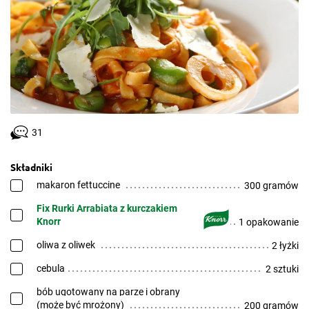
31
Składniki
makaron fettuccine
300 gramów
Fix Rurki Arrabiata z kurczakiem
Knorr
1 opakowanie
oliwa z oliwek
2 łyżki
cebula
2 sztuki
bób ugotowany na parze i obrany
(może być mrożony)
200 gramów