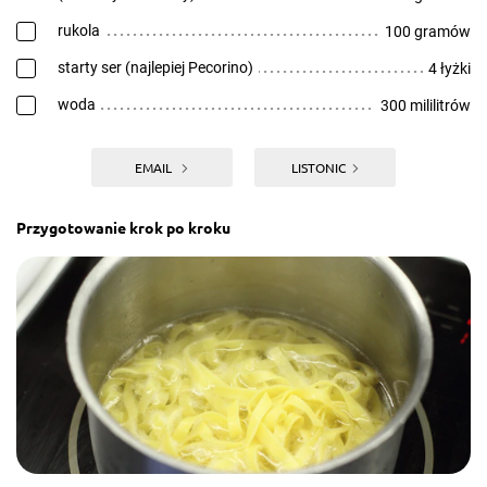
rukola
100 gramów
starty ser (najlepiej Pecorino)
4 łyżki
woda
300 mililitrów
EMAIL
LISTONIC
Przygotowanie krok po kroku