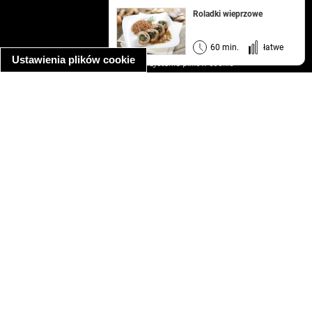
kontakt
Roladki wieprzowe
regulamin
informacja o prywatności
60 min.
łatwe
Ustawienia plików cookie
informacja o wykorzystaniu plików cookie
ułatwienia dostępu
Najpopularniejsze przepisy
spaghetti bolognese
makaron z kurczakiem w sosie śmietanowym
kanapka z indykiem
ratatouille
lahmacun
mac and cheese
zupa minestrone
cannelloni ze szpinakiem i ricottą
spaghetti przepisy
makaron z kurczakiem