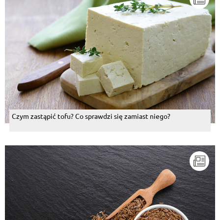
Krystyna Zrajkowska
, 08.07.2015
po prostu twoje tzw,kubki smakowe jej nie rejestruja
jako twoj pokarm. Moje nie rejestruja kuminu
hinduskiego,a kurczaki leza w zoladku bardzo
dlugo,zanim je strawie. Nie musimy tego jesc. :)
Odpowiedz
Danuta Skibińska Ochocka
, 08.07.2015
pewnie, to kiedy moge wpasc :)
Czym zastąpić tofu? Co sprawdzi się zamiast niego?
Odpowiedz
Sabina Jadwiga Korcala
, 08.07.2015
***** Nie wiem dlaczego .., ale rukola mi nie wchodzi
......?!!!
Odpowiedz
Maria Daniun
, 08.07.2015
bob mi smierdzi nic na to nie poradze