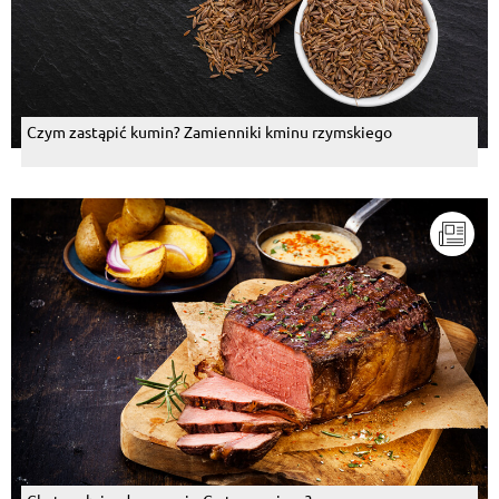
Odpowiedz
Ryszard Szmydt
, 08.07.2015
A można poprosić gotowe danie?
Odpowiedz
Czym zastąpić kumin? Zamienniki kminu rzymskiego
Julia Bialk
, 08.07.2015
trzeba umiec zrobic i niebo w gebie, mniam
Odpowiedz
Zbigniew Wojciechowski
, 08.07.2015
Nie cierpię bobu. I szparagów. Beee
Odpowiedz
Artur Dziewa
, 08.07.2015
Dobrze byłoby mieć kogoś, kto by to przyrządzil. ..
Odpowiedz