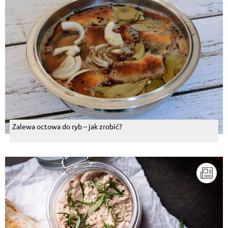
Odpowiedz
Sławomir Bednarek
, 08.07.2015
15 min. i już można jeść , a ja się czasem tak
męczę....
Odpowiedz
Dariusz Grzechowiak
, 08.07.2015
Spróbowałem, po prostu niebo w gębie.
Odpowiedz
Zalewa octowa do ryb – jak zrobić?
Barbara Wierzba
, 08.07.2015
A dasz sprubowac..
Odpowiedz
Pokaż więcej komentarzy