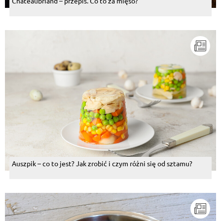
Chateaubriand – przepis. Co to za mięso?
Beata Sobczyńska
, 08.07.2015
Natalia Sobczynska
Odpowiedz
Malgorzata Sieradzka-Fleituch
, 08.07.2015
Codziennie nowe zdjęcie, od którego mnie skręca!
Odpowiedz
Kazimierz Lechoslaw Olejniczak
, 08.07.2015
Roksana Trusz
Odpowiedz
Kazimierz Lechoslaw Olejniczak
, 08.07.2015
Auszpik – co to jest? Jak zrobić i czym różni się od sztamu?
Ja juz bymwolal pani nie ogladac
Odpowiedz
Wojtek Szczesny
, 08.07.2015
Smacznego