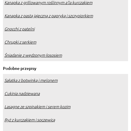
Kanapka z grillowanym roślinnym a'la kurczakiem
Kanapka z pastą jajeczną z papryką i szczypiorkiem
Gnocchi z patelni
Chrupki z serkiem
Śniadanie z wędzonym łososiem
Podobne przepisy
Sałatka z botwinką i melonem
Cukinia nadziewana
Lasagne ze szpinakiem i serem kozim
Ryż z kurczakiem i soczewicą