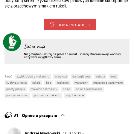
posypaną serem. Łyżka orzeszków piniowych idealnie skomponuje
się z orzechowym smakiem rukoli.
DODAJ NOTATKĘ
Dobra rada:
Nie gotuj bobu dłużej niż przez 15 minut – inaczej straci on swoje wartości
odżywcze i wyjątkowy smak.
Tagi:
szybki obiad z makaronu
warzywa
dania główne
cebula
drób
kuchnia włoska
rukola
bób
makaron
makarony
makaron z warzywami
prosty przepis
makaron bezmięsny
obiad
obiad z makaronem
pomysł na obiad
pomysł na makaron
szybkie danie
31
Opinie o przepisie
Andrzej Masłowski
, 10.07.2015