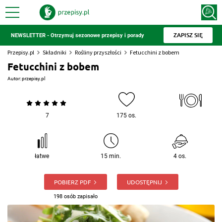
ZAPISZ SIĘ
NEWSLETTER - Otrzymuj sezonowe przepisy i porady
Przepisy.pl
Składniki
Rośliny przyszłości
Fetucchini z bobem
Fetucchini z bobem
Autor:
przepisy.pl
7
175 os.
łatwe
15 min.
4 os.
POBIERZ PDF
UDOSTĘPNIJ
198 osób zapisało