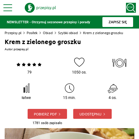
ZAPISZ SIĘ
NEWSLETTER - Otrzymuj sezonowe przepisy i porady
Przepisy.pl
Posiłek
Obiad
Szybki obiad
Krem z zielonego groszku
Krem z zielonego groszku
Autor:
przepisy.pl
79
1050 os.
łatwe
15 min.
4 os.
POBIERZ PDF
UDOSTĘPNIJ
1781 osób zapisało