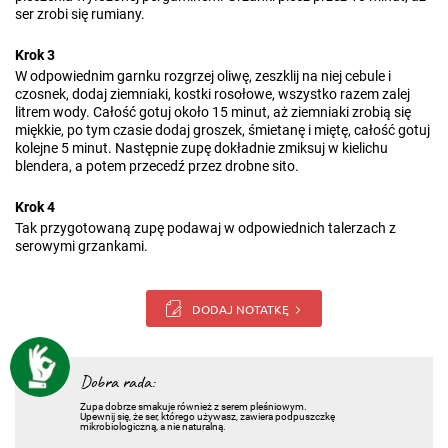
ser zrobi się rumiany.
Krok 3
W odpowiednim garnku rozgrzej oliwę, zeszklij na niej cebule i
czosnek, dodaj ziemniaki, kostki rosołowe, wszystko razem zalej
litrem wody. Całość gotuj około 15 minut, aż ziemniaki zrobią się
miękkie, po tym czasie dodaj groszek, śmietanę i miętę, całość gotuj
kolejne 5 minut. Następnie zupę dokładnie zmiksuj w kielichu
blendera, a potem przecedź przez drobne sito.
Krok 4
Tak przygotowaną zupę podawaj w odpowiednich talerzach z
serowymi grzankami.
DODAJ NOTATKĘ
Dobra rada:
Zupa dobrze smakuje również z serem pleśniowym.
Upewnij się, że ser, którego używasz, zawiera podpuszczkę
mikrobiologiczną, a nie naturalną.