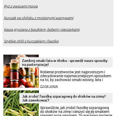
Ryż z owocami morza
Kurczak po chińsku z mrożonymi warzywami
Kasza gryczana z boczkiem, bobem i pieczarkami
Szybkie chilli z kurczakiem i fasolką
Zamknij smaki lata w słoiku - sprawdź nasze sposoby
na pasteryzację!
Robienie przetworów jest najprostszym i
zdecydowanie najsmaczniejszym sposobem
na to, by zachować smaki wiosny, lata i
jesieni na dłużej. Można robić setki zdjęć
Czytaj więcej
krajobrazów, by cieszyć nimi oko w sezonie
zimowym, ale to smaczny posiłek pozwoli w
pełni poczuć atmosferę cieplejszych
Jak zrobić fasolkę szparagową do słoików na zimę?
miesięcy. Przygotowanie słoików ze
Jak zawekować?
smakowitą zawartością musi obejmować
patenty, które pozwolą zachować świeżość
Sprawdźcie, jak zrobić fasolkę szparagową
przetworów.
do słoików na zimę i cieszyć się jej smakiem
również poza sezonem. To warzywo możecie