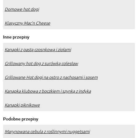
Domowe hot dogi
Klasyczny Mac’n Cheese
Inne przepisy
Kanapki z pastą czosnkową i ziołami
Grillowany hot dog z surówką colesław
Grillowane Hot dogi na ostro z nachosami i sosem
Kanapka klubowa z boczkiem i szynką z indyka
Kanapki piknikowe
Podobne przepisy
Marynowana cebula z roślinnymi nuggetsami