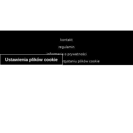
kontakt
regulamin
informacja o prywatności
Ustawienia plików cookie
informacja o wykorzystaniu plików cookie
ułatwienia dostępu
Najpopularniejsze przepisy
spaghetti bolognese
makaron z kurczakiem w sosie śmietanowym
kanapka z indykiem
ratatouille
lahmacun
mac and cheese