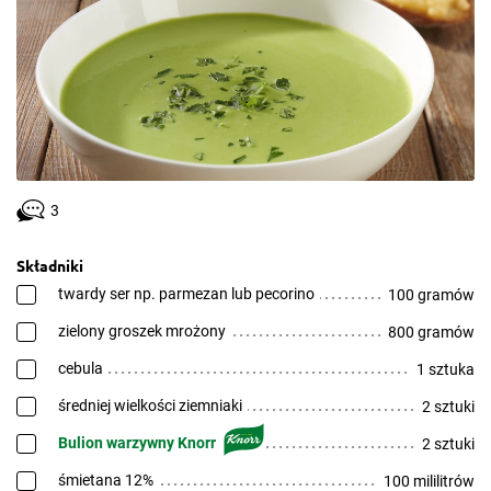
3
Składniki
twardy ser np. parmezan lub pecorino
100 gramów
zielony groszek mrożony
800 gramów
cebula
1 sztuka
średniej wielkości ziemniaki
2 sztuki
Bulion warzywny Knorr
2 sztuki
śmietana 12%
100 mililitrów