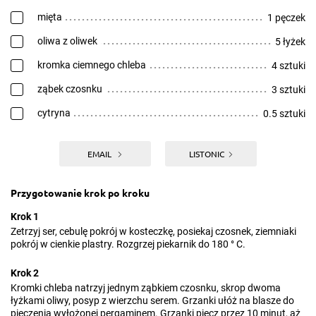
mięta
1 pęczek
oliwa z oliwek
5 łyżek
kromka ciemnego chleba
4 sztuki
ząbek czosnku
3 sztuki
cytryna
0.5 sztuki
EMAIL
LISTONIC
Przygotowanie krok po kroku
Krok 1
Zetrzyj ser, cebulę pokrój w kosteczkę, posiekaj czosnek, ziemniaki
pokrój w cienkie plastry. Rozgrzej piekarnik do 180 ° C.
Krok 2
Kromki chleba natrzyj jednym ząbkiem czosnku, skrop dwoma
łyżkami oliwy, posyp z wierzchu serem. Grzanki ułóż na blasze do
pieczenia wyłożonej pergaminem. Grzanki piecz przez 10 minut, aż