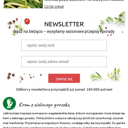
wekować na wiele sposobów. Wykorzystajcie
Czytaj więcej
nasze propozycje!
NEWSLETTER
Bądź na bieżąco – wysyłamy sezonowe przepisy i porady
ZAPISZ SIĘ
Odbiorcy newslettera przyrządzili już ponad
260 000 potraw!
Krem z zielonego groszku
Jeśli szukasz inspiracji na smaczne i wegetariańskie danie, dobrym rozwiązaniem może okazać się
krem z zielonego groszku. Pokrój drobno warzywa: cebulę (użyj dymki lub czosnkowej), czosnek
oraz marchewkę. Przysmaż je na rozgrzanym tłuszczu, uważając żeby się nie przypaliły. Do garnka
dodaj ziemniaki oraz wcześniej przygotowany bulion warzywny. Całość gotuj przez kilkanaście