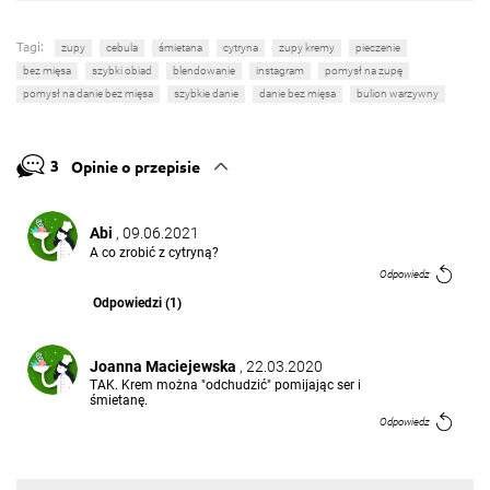
Tagi:
zupy
cebula
śmietana
cytryna
zupy kremy
pieczenie
bez mięsa
szybki obiad
blendowanie
instagram
pomysł na zupę
pomysł na danie bez mięsa
szybkie danie
danie bez mięsa
bulion warzywny
3
Opinie o przepisie
Abi
, 09.06.2021
A co zrobić z cytryną?
Odpowiedz
Odpowiedzi (1)
Joanna Maciejewska
, 22.03.2020
TAK. Krem można "odchudzić" pomijając ser i
śmietanę.
Odpowiedz