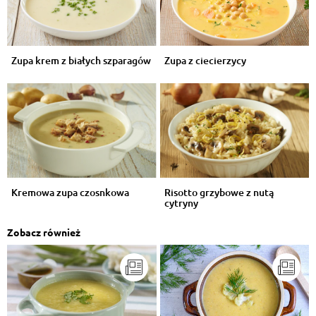
Zupa krem z białych szparagów
Zupa z ciecierzycy
Kremowa zupa czosnkowa
Risotto grzybowe z nutą
cytryny
Zobacz również