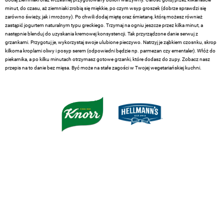
minut, do czasu, aż ziemniaki zrobią się miękkie, po czym wsyp groszek (dobrze sprawdzi się
zarówno świeży, jak i mrożony). Po chwili dodaj miętę oraz śmietanę, którą możesz również
zastąpić jogurtem naturalnym typu greckiego. Trzymaj na ogniu jeszcze przez kilka minut, a
następnie blenduj do uzyskania kremowej konsystencji. Tak przyrządzone danie serwuj z
grzankami. Przygotuj je, wykorzystaj swoje ulubione pieczywo. Natrzyj je ząbkiem czosnku, skrop
kilkoma kroplami oliwy i posyp serem (odpowiedni będzie np. parmezan czy ementaler). Włóż do
piekarnika, a po kilku minutach otrzymasz gotowe grzanki, które dodasz do zupy. Zobacz nasz
przepis na to danie bez mięsa. Być może na stałe zagości w Twojej wegetariańskiej kuchni.