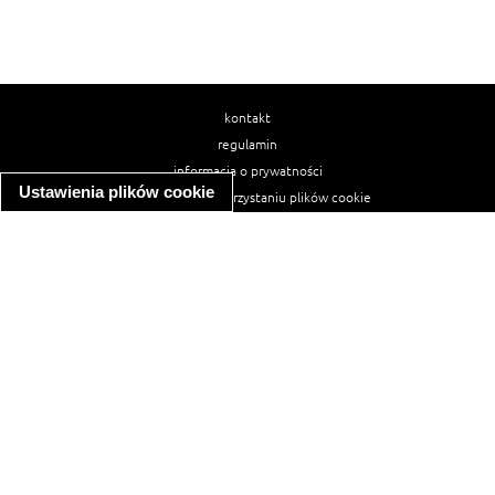
kontakt
regulamin
informacja o prywatności
Ustawienia plików cookie
informacja o wykorzystaniu plików cookie
ułatwienia dostępu
Najpopularniejsze przepisy
spaghetti bolognese
makaron z kurczakiem w sosie śmietanowym
kanapka z indykiem
ratatouille
lahmacun
mac and cheese
zupa minestrone