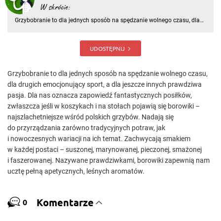
W skrócie:
Grzybobranie to dla jednych sposób na spędzanie wolnego czasu, dla
drugich emocjonujący sport, a dla jeszcze innych prawdziwa pasja. Dla
nas oznacza zapowiedź fantastycznych posiłków, zwłaszcza jeśli w
koszykach i na stołach pojawią się borowiki – najszla
UDOSTĘPNIJ
Grzybobranie to dla jednych sposób na spędzanie wolnego czasu,
dla drugich emocjonujący sport, a dla jeszcze innych prawdziwa
pasja. Dla nas oznacza zapowiedź fantastycznych posiłków,
zwłaszcza jeśli w koszykach i na stołach pojawią się borowiki –
najszlachetniejsze wśród polskich grzybów. Nadają się
do przyrządzania zarówno tradycyjnych potraw, jak
i nowoczesnych wariacji na ich temat. Zachwycają smakiem
w każdej postaci – suszonej, marynowanej, pieczonej, smażonej
i faszerowanej. Nazywane prawdziwkami, borowiki zapewnią nam
ucztę pełną apetycznych, leśnych aromatów.
Komentarze
0