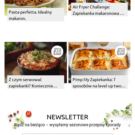
Air Fryer Challenge:
Pasta perfetta. Idealny
Zapiekanka makaronowa w
makaron.
20 minut? Sprawdzamy, czy
to działa!
Z czym serwować
Pimp My Zapiekanka: 7
zapiekanki? Koniecznie
sposobów na level up twojej
postaw na te dodatki
makaronowej zapiekanki
Zapiefix
NEWSLETTER
Bądź na bieżąco – wysyłamy sezonowe przepisy i porady