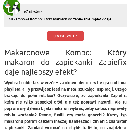
W skrócie:
Makaronowe Kombo: Który makaron do zapiekanki Zapiefix daje
najlepszy efekt? Wyobraź sobie taki wieczór – za oknem deszcz, w tle
gra ulubiona playlista, a Ty przewijasz feed na Insta, szukając
inspiracji. Czego brakuje do pełni relaksu? Oczywiście, że za
UDOSTĘPNIJ
Makaronowe Kombo: Który
makaron do zapiekanki Zapiefix
daje najlepszy efekt?
Wyobraź sobie taki wieczór – za oknem deszcz, w tle gra ulubiona
playlista, a Ty przewijasz feed na Insta, szukając inspiracji. Czego
brakuje do pełni relaksu? Oczywiście, że zapiekanki Zapiefix,
która nie tylko zaspokoi głód, ale też poprawi nastrój. Ale tu
pojawia się dylemat: jaki makaron wybrać, żeby całość naprawdę
robiła wrażenie? Penne, fusilli czy może gnocchi? Każdy typ
makaronu potrafi całkiem inaczej namieszać i zmienić charakter
zapiekanki. Zamiast wrzucać na chybił trafił to, co znajdziesz