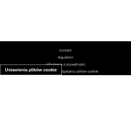
kontakt
regulamin
informacja o prywatności
Ustawienia plików cookie
informacja o wykorzystaniu plików cookie
ułatwienia dostępu
Najpopularniejsze przepisy
spaghetti bolognese
makaron z kurczakiem w sosie śmietanowym
kanapka z indykiem
ratatouille