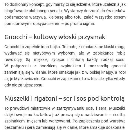
To doskonały koncept, gdy marzy Ci się jedzenie, które uzależnia jak
binge’owanie ulubionego serialu. Wystarczy dorzucić do świderków
podsmażone warzywa, kiełbasę albo tofu, zalać wszystko sosem
pomidorowym i obsypać serem – po prostu sigma.
Gnocchi – kultowy włoski przysmak
Gnocchi to zupełnie inna bajka. Te małe, ziemniaczane kluski mogą
wydawać się nietypowym wyborem, ale w zapiekance robią
rewolucję. Są miękkie, sycące i chłoną każdy rodzaj sosu.
W połączeniu z boczkiem, szpinakiem i mozzarellą gnocchi
zamieniają się w danie, które smakuje jak z włoskiej knajpy, a robi
się je błyskawicznie. Gnocchi w zapiekance to sztos, ale tylko wtedy,
gdy nie żałujesz sosu.
Muszelki i rigatoni – ser i sos pod kontrolą
To prawdziwi mistrzowie w zatrzymywaniu sosu i sera. Muszelki,
dzięki swojemu kształtowi, aż proszą się o nadziewanie – ricottą,
szpinakiem, mięsem lub warzywami. Po zapieczeniu pod warstwą
beszamelu i sera zamieniają się w danie, które smakuje doskonale.