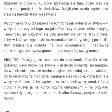
Rigatoni to grube rurki, które sprawdzą się tam, gdzie liczy się
konkretna porcja i dużo dodatków. Dzięki nim każda zapiekanka
staje się bardziej treściwa i sycąca.
Wybór makaronu do zapiekanki to trochę jak wybieranie stylówki –
wszystko zależy od tego, na jaki efekt liczysz. Jeśli lubisz klasykę
i pewność, że wszystko się uda, postaw na penne. Gdy chcesz,
żeby w każdym kęsie było dużo smaku i tekstury, sięgnij po fusilli.
Gdy najdzie Cię ochota na coś oryginalnego i naprawdę
konkretnego, postaw na gnocchi – zaskoczą Cię swoją mocą!
PRO TIP:
Pamiętaj, że makaron do zapiekanki Zapiefix warto
gotować nieco krócej niż zwykle – al dente sprawdzi się najlepiej,
bo w piekarniku jeszcze trochę zmięknie. Nie żałuj sera na wierzch,
bo to on tworzy tę magiczną, ciągnącą się skorupkę, którą kochają
wszyscy. Chcesz, żeby zapiekanka miała ciekawszy smak i fajny
crunch? Posyp ją na końcu czymś chrupiącym – na przykład
pestkami dyni, migdałami w płatkach albo domową posypką z bułki
panko.