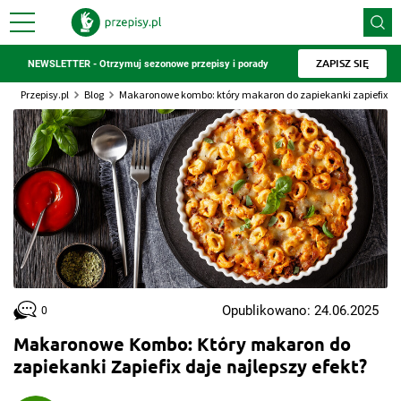
ZAPISZ SIĘ
NEWSLETTER - Otrzymuj sezonowe przepisy i porady
Przepisy.pl
Blog
Makaronowe kombo: który makaron do zapiekanki zapiefix daj
Opublikowano: 24.06.2025
0
Makaronowe Kombo: Który makaron do
zapiekanki Zapiefix daje najlepszy efekt?