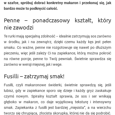
w szafce, spróbuj dobrać konkretny makaron i przekonaj się, jak
bardzo może to podkręcić całość.
Penne – ponadczasowy kształt, który
nie zawodzi
Te rurki mają specjalną zdolność – idealnie zatrzymują sos zarówno
w środku, jak i na zewnątrz, dzięki czemu każdy kęs jest pełen
smaku. Co ważne, penne nie rozgotowuje się nawet po dłuższym
pieczeniu, więc jeśli zależy Ci na zapiekance, którą można pokroić
na równe porcje, penne to Twój pewniak. Świetnie sprawdza się
zarówno w wersji mięsnej, jak i wege.
Fusilli – zatrzymaj smak!
Fusilli, czyli makaronowe świderki, świetnie sprawdzą się, jeśli
lubisz, gdy w zapiekance sporo się dzieje i każdy gryz zaskakuje
czymś nowym. Spiralny kształt sprawia, że sos i ser wnikają
głęboko w makaron, co daje wyjątkową teksturę i intensywny
smak. Zapiekanka z fusilli jest bardziej „mięsista”, a na wierzchu
tworzy się chrupiąca, złocista skorupka, której nie da się podrobić.