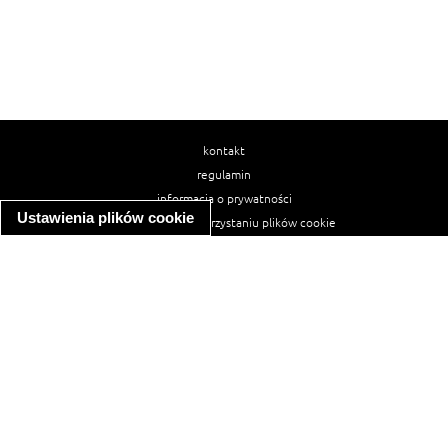
kontakt
regulamin
informacja o prywatności
Ustawienia plików cookie
informacja o wykorzystaniu plików cookie
ułatwienia dostępu
Najpopularniejsze przepisy
spaghetti bolognese
makaron z kurczakiem w sosie śmietanowym
kanapka z indykiem
ratatouille
lahmacun