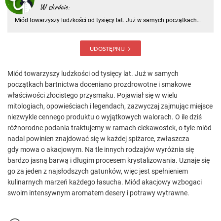
W skrócie:
Miód towarzyszy ludzkości od tysięcy lat. Już w samych początkach
bartnictwa doceniano prozdrowotne i smakowe właściwości złocistego
przysmaku. Pojawiał się w wielu mitologiach, opowieściach i
legendach, zazwyczaj zajmując miejsce niezwykle cennego produk
UDOSTĘPNIJ
Miód towarzyszy ludzkości od tysięcy lat. Już w samych
początkach bartnictwa doceniano prozdrowotne i smakowe
właściwości złocistego przysmaku. Pojawiał się w wielu
mitologiach, opowieściach i legendach, zazwyczaj zajmując miejsce
niezwykle cennego produktu o wyjątkowych walorach. O ile dziś
różnorodne podania traktujemy w ramach ciekawostek, o tyle miód
nadal powinien znajdować się w każdej spiżarce, zwłaszcza
gdy mowa o akacjowym. Na tle innych rodzajów wyróżnia się
bardzo jasną barwą i długim procesem krystalizowania. Uznaje się
go za jeden z najsłodszych gatunków, więc jest spełnieniem
kulinarnych marzeń każdego łasucha. Miód akacjowy wzbogaci
swoim intensywnym aromatem desery i potrawy wytrawne.