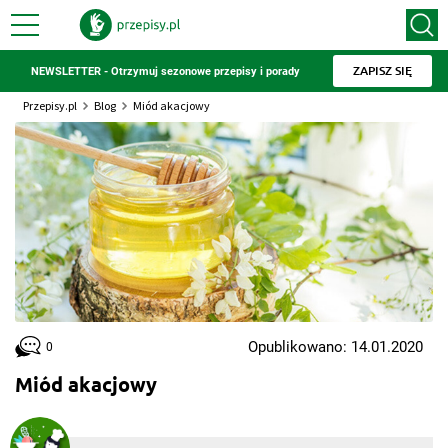
ZAPISZ SIĘ
NEWSLETTER - Otrzymuj sezonowe przepisy i porady
Przepisy.pl
Blog
Miód akacjowy
Opublikowano: 14.01.2020
0
Miód akacjowy