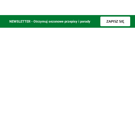
ZAPISZ SIĘ
NEWSLETTER - Otrzymuj sezonowe przepisy i porady